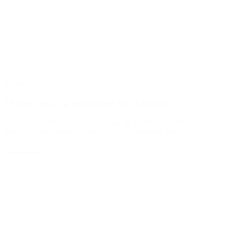
02. feb 2026
20 ting yoga og meditation har lært mig
Jeg begyndte ikke at praktisere yoga og meditation, fordi jeg ville
blive en “bedre version” af mig selv.Jeg begyndte, fordi...
LÆS MERE