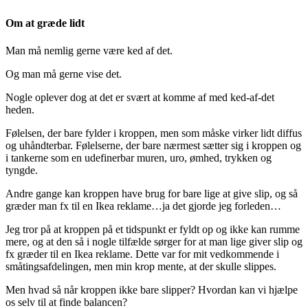
Om at græde lidt
Man må nemlig gerne være ked af det.
Og man må gerne vise det.
Nogle oplever dog at det er svært at komme af med ked-af-det
heden.
Følelsen, der bare fylder i kroppen, men som måske virker lidt diffus
og uhåndterbar. Følelserne, der bare nærmest sætter sig i kroppen og
i tankerne som en udefinerbar muren, uro, ømhed, trykken og
tyngde.
Andre gange kan kroppen have brug for bare lige at give slip, og så
græder man fx til en Ikea reklame…ja det gjorde jeg forleden…
Jeg tror på at kroppen på et tidspunkt er fyldt op og ikke kan rumme
mere, og at den så i nogle tilfælde sørger for at man lige giver slip og
fx græder til en Ikea reklame. Dette var for mit vedkommende i
småtingsafdelingen, men min krop mente, at der skulle slippes.
Men hvad så når kroppen ikke bare slipper? Hvordan kan vi hjælpe
os selv til at finde balancen?