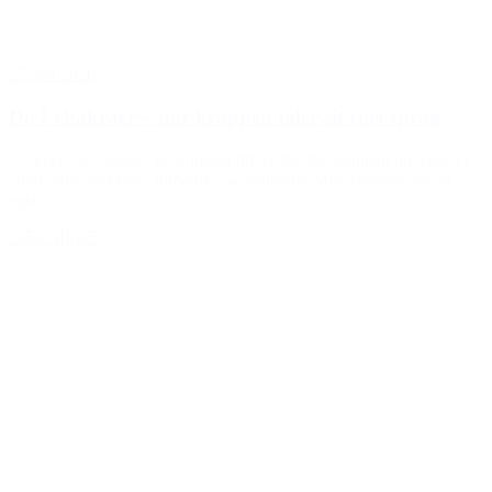
25. jan 2026
De 7 chakraer – når kroppen taler sit eget sprog
Vi lever i en verden, hvor meget bliver forstået gennem hovedet.Vi
analyserer, forklarer, forbedrer og optimerer.Men kroppen har sit
eget...
LÆS MERE