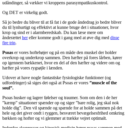
udåndinger, så vækker vi kroppens parasympatikuskontrol.
Og DET er virkelig godt.
Så jo bedre du bliver til at få fat i de gode åndedrag jo bedre bliver
du til lynhurtigt og effektivt at kunne bruge det i situationer, hvor
krop og sind er i alarmberedskab. Du kan læse mere om
ånderættet
her
eller komme godt i gang med at øve dig med
disse
fire trin
.
Psoas
er vores hoftebøjer og på en måde den muskel der holder
overkrop og underkrop sammen. Den hæfter på fores lårben, kører
op igennem bækkenet, hvor en del af den hæfter og videre om og
hæfter på vores rygsøjle i lænden.
Udover at have nogle fantastiske fysiologiske funktioner (og
udfordringer) så siges det også at Psoas er vores
”muscle of the
soul”.
Psoas husker og lagrer følelser og traumer. Som om den i de her
”kæmp” situationer spænder op og siger ”bare rolig, jeg skal nok
holde dig”. Den vil spænde og spænde for at holde sammen på det
hele og det giver ondt i ryggen, besværet bevægelsesfrihed omkring
bækken og hofter og vi glemmer at trække vejret optimalt.
Indenfor akupressur og kinesisk medicin hører psoas sammen med