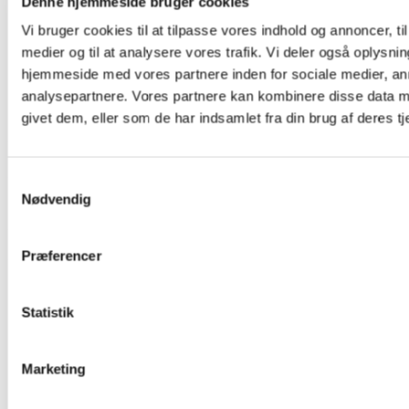
Denne hjemmeside bruger cookies
Vi bruger cookies til at tilpasse vores indhold og annoncer, til 
medier og til at analysere vores trafik. Vi deler også oplysni
hjemmeside med vores partnere inden for sociale medier, a
analysepartnere. Vores partnere kan kombinere disse data m
givet dem, eller som de har indsamlet fra din brug af deres tj
04. dec 2025
Når yoga giver mere end det tager
Samtykkevalg
Nødvendig
Jeg bliver tit spurgt: “Hvilken yogastil underviser du egentlig?”Og
jeg forstår virkelig godt spørgsmålet – men sandheden er, at jeg...
LÆS MERE
Præferencer
Statistik
Marketing