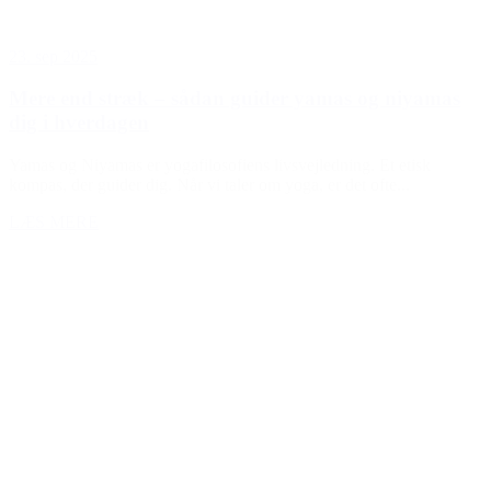
23. sep 2025
Mere end stræk – sådan guider yamas og niyamas
dig i hverdagen
Yamas og Niyamas er yogafilosofiens livsvejledning. Et etisk
kompas, der guider dig. Når vi taler om yoga, er det ofte...
LÆS MERE