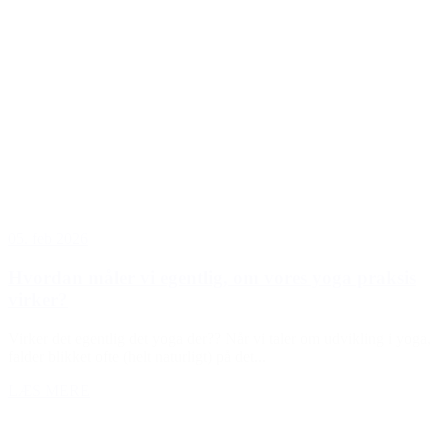
05. feb 2026
Hvordan måler vi egentlig, om vores yoga praksis
virker?
Virker det egentlig det yoga der?? Når vi taler om udvikling i yoga,
falder blikket ofte (helt naturligt) på det...
LÆS MERE