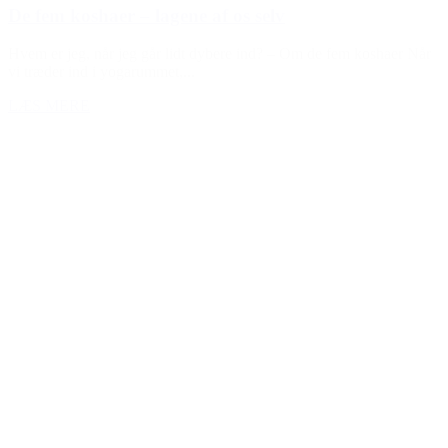
De fem koshaer – lagene af os selv
Hvem er jeg, når jeg går lidt dybere ind? – Om de fem koshaer Når
vi træder ind i yogarummet,...
LÆS MERE