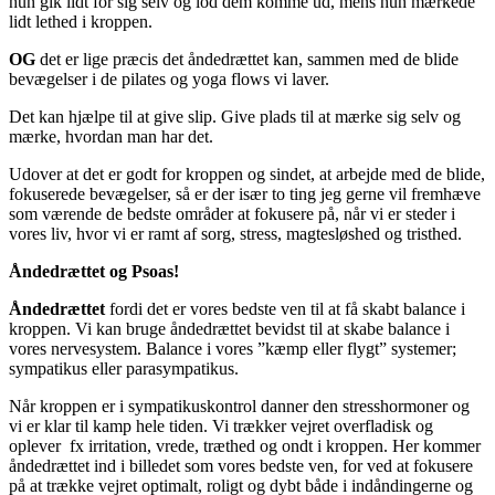
hun gik lidt for sig selv og lod dem komme ud, mens hun mærkede
lidt lethed i kroppen.
OG
det er lige præcis det åndedrættet kan, sammen med de blide
bevægelser i de pilates og yoga flows vi laver.
Det kan hjælpe til at give slip. Give plads til at mærke sig selv og
mærke, hvordan man har det.
Udover at det er godt for kroppen og sindet, at arbejde med de blide,
fokuserede bevægelser, så er der især to ting jeg gerne vil fremhæve
som værende de bedste områder at fokusere på, når vi er steder i
vores liv, hvor vi er ramt af sorg, stress, magtesløshed og tristhed.
Åndedrættet og Psoas!
Åndedrættet
fordi det er vores bedste ven til at få skabt balance i
kroppen. Vi kan bruge åndedrættet bevidst til at skabe balance i
vores nervesystem. Balance i vores ”kæmp eller flygt” systemer;
sympatikus eller parasympatikus.
Når kroppen er i sympatikuskontrol danner den stresshormoner og
vi er klar til kamp hele tiden. Vi trækker vejret overfladisk og
oplever fx irritation, vrede, træthed og ondt i kroppen. Her kommer
åndedrættet ind i billedet som vores bedste ven, for ved at fokusere
på at trække vejret optimalt, roligt og dybt både i indåndingerne og