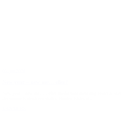
05. jan 2026
New year – new me… eller?
New year – new me? … eller måske bare mere mig Hvert år sker
det samme.Kalenderen skifter. Himlen fyldes af...
LÆS MERE