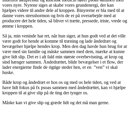
vores nyre. Nyrene siges at skabe vores grundenergi, der kan
hjælpes videre til andre dele af kroppen. Binyrerne er bla med til at
danne vores stresshormon og hvis de er på overarbejde med at
producere det hele tiden, så bliver vi trætte, pressede, triste, vrede og
ømme i kroppen.
Så ja, min veninde har ret, når hun siger, at hun godt ved at det ville
være godt for hende at komme til træning og lade åndedræt og
bevægelser hjælpe hendes krop. Men den dag havde hun brug for at
være med sin familie og måske sammen med dem, mærke at kunne
give lidt slip. Det er i alt fald min største overbevisning, at krop og
sind hænger sammen. Åndedrættet, blide bevægelser i et flow, der
lader energierne finde de rigtige steder hen, er en ”ven” vi skal
huske.
Både krop og åndedræt er hos os og med os hele tiden, og ved at
have lidt fokus på fx psoas sammen med åndedrættet, kan vi hjælpe
kroppen til at give slip på de ting der tynger os.
Måske kan vi give slip og græde lidt og det må man gerne.