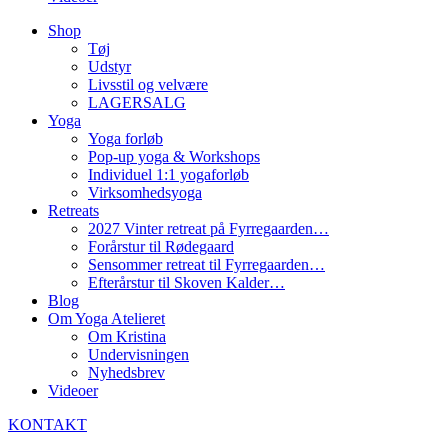
Shop
Tøj
Udstyr
Livsstil og velvære
LAGERSALG
Yoga
Yoga forløb
Pop-up yoga & Workshops
Individuel 1:1 yogaforløb
Virksomhedsyoga
Retreats
2027 Vinter retreat på Fyrregaarden…
Forårstur til Rødegaard
Sensommer retreat til Fyrregaarden…
Efterårstur til Skoven Kalder…
Blog
Om Yoga Atelieret
Om Kristina
Undervisningen
Nyhedsbrev
Videoer
KONTAKT