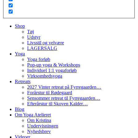
Shop
Tøj
Udstyr
Livsstil og velvære
LAGERSALG
Yoga
Yoga forløb
Pop-up yoga & Workshops
Individuel 1:1 yogaforløb
Virksomhedsyoga
Retreats
2027 Vinter retreat på Fyrregaarden…
Forårstur til Rødegaard
Sensommer retreat til Fyrregaarden…
Efterårstur til Skoven Kalder…
Blog
Om Yoga Atelieret
Om Kristina
Undervisningen
Nyhedsbrev
Videoer