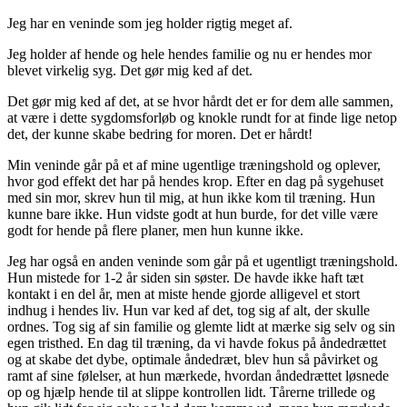
Jeg har en veninde som jeg holder rigtig meget af.
Jeg holder af hende og hele hendes familie og nu er hendes mor
blevet virkelig syg. Det gør mig ked af det.
Det gør mig ked af det, at se hvor hårdt det er for dem alle sammen,
at være i dette sygdomsforløb og knokle rundt for at finde lige netop
det, der kunne skabe bedring for moren. Det er hårdt!
Min veninde går på et af mine ugentlige træningshold og oplever,
hvor god effekt det har på hendes krop. Efter en dag på sygehuset
med sin mor, skrev hun til mig, at hun ikke kom til træning. Hun
kunne bare ikke. Hun vidste godt at hun burde, for det ville være
godt for hende på flere planer, men hun kunne ikke.
Jeg har også en anden veninde som går på et ugentligt træningshold.
Hun mistede for 1-2 år siden sin søster. De havde ikke haft tæt
kontakt i en del år, men at miste hende gjorde alligevel et stort
indhug i hendes liv. Hun var ked af det, tog sig af alt, der skulle
ordnes. Tog sig af sin familie og glemte lidt at mærke sig selv og sin
egen tristhed. En dag til træning, da vi havde fokus på åndedrættet
og at skabe det dybe, optimale åndedræt, blev hun så påvirket og
ramt af sine følelser, at hun mærkede, hvordan åndedrættet løsnede
op og hjælp hende til at slippe kontrollen lidt. Tårerne trillede og