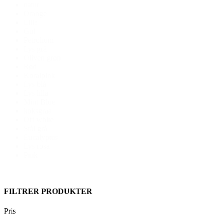
natur
Orange
Lilla
Gul
Petrolium
Lys grå
Oliven grøn
Rød
Koralpink
Lys blå
Lys lilla
Mint Blue
koksgraa
Off white
Stål grå
Eucalyptus
Lys rosa
Pink
FILTRER PRODUKTER
Pris