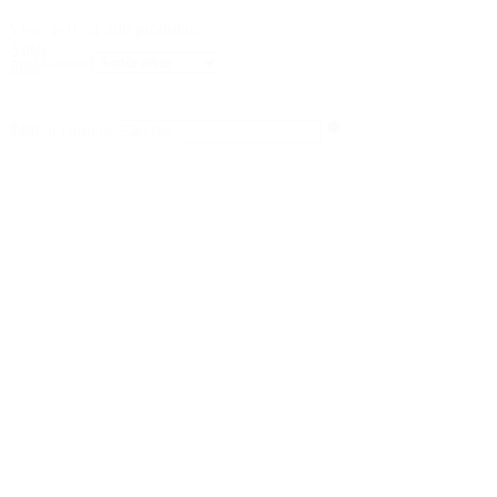
Viser 1-16 af 306 produkter
Sotér
Sort content
efter
Søg
Search content