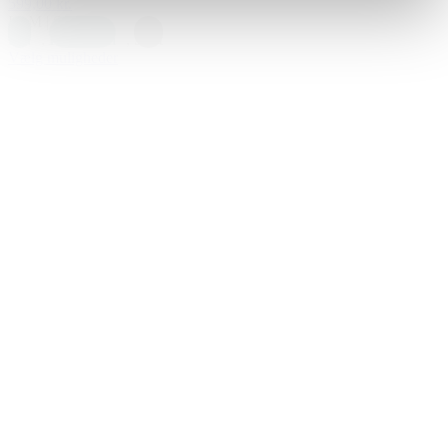
599,00 kr.
L
|
M
|
S
Blå
,
Petrolium
,
Sort
Vælg muligheder