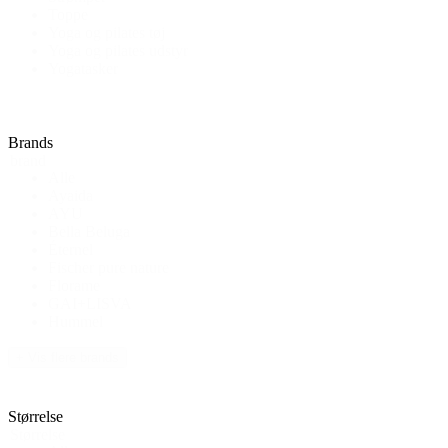
Toppe
Yoga og pilates tøj
Yoga og pilates udstyr
Yogatasker
Brands
brand
Alle
Ayaida
AYU
Bella Beluga
Éternel
Fischer pure nature
Florame
GAI+LISVA
Hummel
+ Vis flere brands
Størrelse
Størrelse