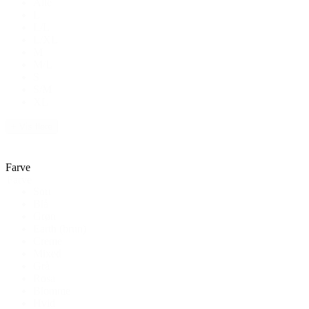
Alle
L
L/L
L/XL
M
M/L
S
S/M
XL
+ Vis flere
Farve
Farve
Sort
Blå
Grøn
Earth (brun)
Creme
Mixed
Grå
Rosa
Blomme
Hvid