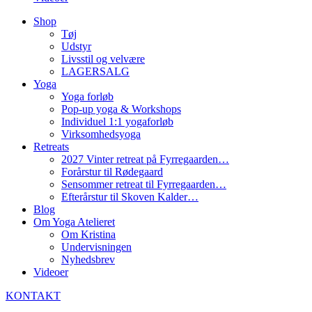
Shop
Tøj
Udstyr
Livsstil og velvære
LAGERSALG
Yoga
Yoga forløb
Pop-up yoga & Workshops
Individuel 1:1 yogaforløb
Virksomhedsyoga
Retreats
2027 Vinter retreat på Fyrregaarden…
Forårstur til Rødegaard
Sensommer retreat til Fyrregaarden…
Efterårstur til Skoven Kalder…
Blog
Om Yoga Atelieret
Om Kristina
Undervisningen
Nyhedsbrev
Videoer
KONTAKT