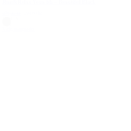
Run&Relax Yoga bh – Beautiful Black
379,00 kr.
299,00 kr.
L
|
M
|
S
Sort
Vælg muligheder