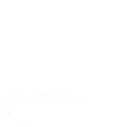
Run&Relax Soft Rib tank top – sort
499,00 kr.
L
|
M
|
S
Sort
Vælg muligheder