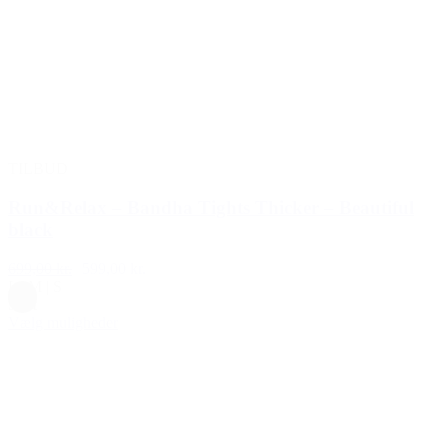
TILBUD
Run&Relax – Bandha Tights Thicker – Beautiful
black
699,00 kr.
599,00 kr.
L
|
M
|
S
Sort
Vælg muligheder