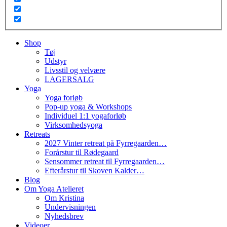
Shop
Tøj
Udstyr
Livsstil og velvære
LAGERSALG
Yoga
Yoga forløb
Pop-up yoga & Workshops
Individuel 1:1 yogaforløb
Virksomhedsyoga
Retreats
2027 Vinter retreat på Fyrregaarden…
Forårstur til Rødegaard
Sensommer retreat til Fyrregaarden…
Efterårstur til Skoven Kalder…
Blog
Om Yoga Atelieret
Om Kristina
Undervisningen
Nyhedsbrev
Videoer