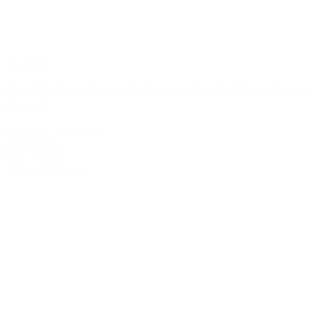
TILBUD
Run&Relax – Asana tights – midnight blue melange
(kun S)
629,00 kr.
499,00 kr.
L
|
M
|
S
Blå
,
Mixed
Vælg muligheder