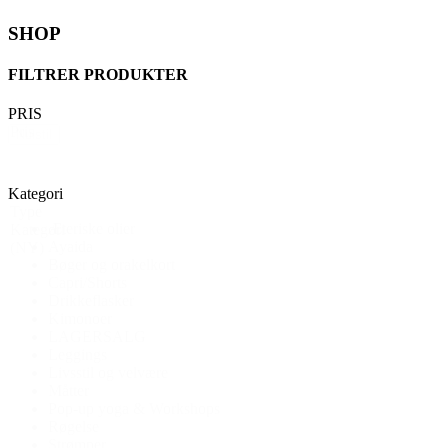
SHOP
FILTRER PRODUKTER
PRIS
Pris
Nulstil
Kategori
Type
Æteriske olier
Kategori
Ayaida
(NY)
Bøger og orakelkort
Capri/Shorts
Drikkeflasker
Kimonoer
LAGERSALG
Leggings
Livsstil og velvære
Måtter
Pop-up yoga & Workshops
Røgelse
Strømper