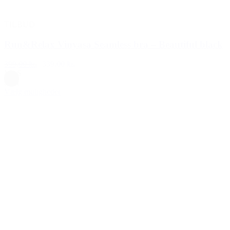
TILBUD
Run&Relax Vinyasa Seamless bra – Beautiful black
399,00 kr.
339,00 kr.
M
|
S
Sort
Vælg muligheder