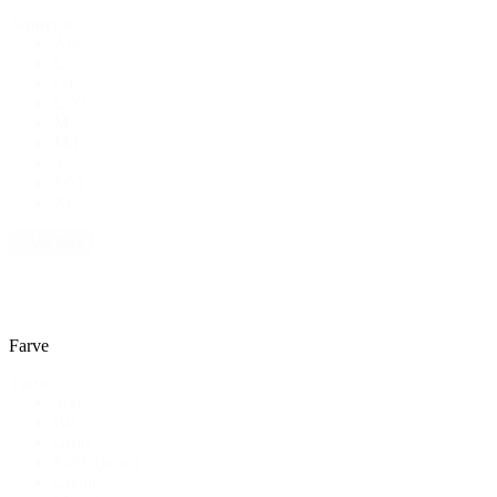
Størrelse
Alle
L
L/L
L/XL
M
M/L
S
S/M
XL
+ Vis flere
Farve
Farve
Sort
Blå
Grøn
Earth (brun)
Creme