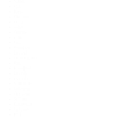
Mixed
Grå
Rosa
Blomme
Hvid
natur
Orange
Lilla
Gul
Petrolium
Lys grå
Oliven grøn
Rød
Koralpink
Lys blå
Lys lilla
Mint Blue
koksgraa
Off white
Stål grå
Eucalyptus
Lys rosa
Pink