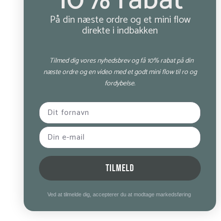
10% rabat
På din næste ordre og et mini flow
direkte i indbakken
Tilmed dig vores nyhedsbrev og få 10% rabat på din
næste ordre og en video med et godt mini flow til ro og
fordybelse.
TILMELD
Ved at tilmelde dig, accepterer du at modtage markedsføring