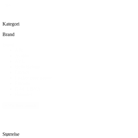
Pris
Nulstil
Kategori
Brand
brand
Alle
Ayaida
AYU
Bella Beluga
Éternel
Fischer pure nature
Florame
GAI+LISVA
Hummel
+ Vis flere brands
Størrelse