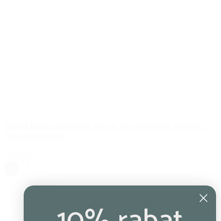
Run&Relax Seamless sports Bra medium support –
Beautiful black
379,00 kr.
L
|
M
|
S
Sort
Vælg muligheder