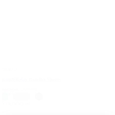
TILBUD
Run&Relax Bandha Shorts
549,00 kr.
300,00 kr.
L
|
M
|
S
Blå
,
Koralpink
,
Sort
Vælg muligheder