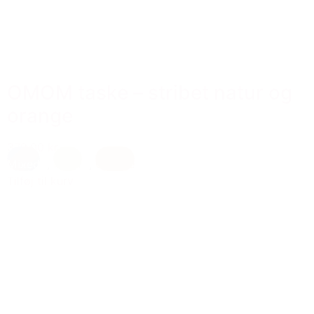
OMOM taske – stribet natur og
orange
379,00 kr.
Mixed
,
natur
,
Orange
Tilføj til kurv