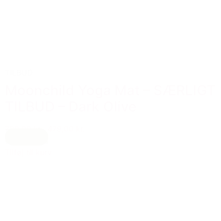
TILBUD
Moonchild Yoga Mat – SÆRLIGT
TILBUD – Dark Olive
700,00 kr.
479,00 kr.
Oliven grøn
Tilføj til kurv