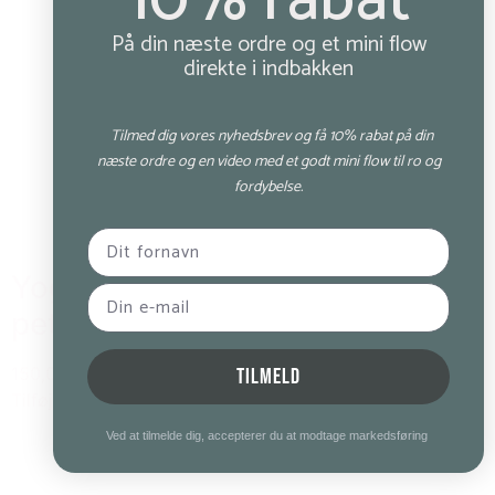
10% rabat
På din næste ordre og et mini flow
direkte i indbakken
Tilmed dig vores nyhedsbrev og få 10% rabat på din
næste ordre og en video med et godt mini flow til ro og
fordybelse.
Yogamii – “Be Mindful” bag –
petrol grey
150,00 kr.
TILMELD
Tilføj til kurv
Ved at tilmelde dig, accepterer du at modtage markedsføring