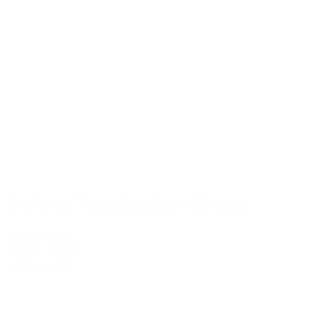
Deluxe Yogataske – Green
399,00 kr.
Grøn
,
natur
Tilføj til kurv