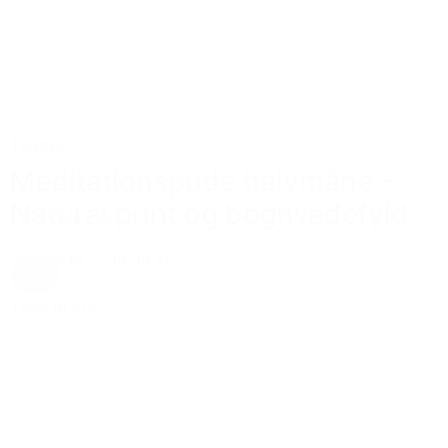
TILBUD
Meditationspude halvmåne –
Natural print og boghvedefyld
399,00 kr.
299,00 kr.
Creme
,
Hvid
Tilføj til kurv