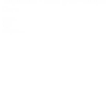
Yogabælte – mørk grøn – Simple
Days
89,00 kr.
Grøn
Tilføj til kurv