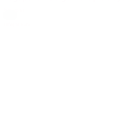
399,00 kr.
Creme
Tilføj til kurv