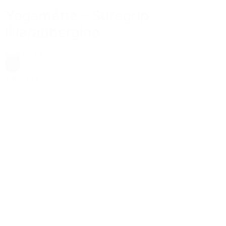
Yogamåtte – Suregrip
lilla/aubergine
699,00 kr.
Lilla
Tilføj til kurv