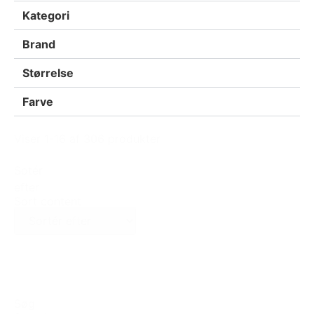
Kategori
Brand
Størrelse
Farve
Viser 1-16 af 306 produkter
Sotér
efter
Sort content
Søg