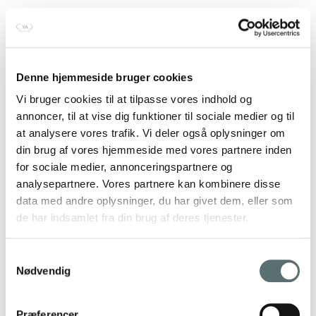
Denne hjemmeside bruger cookies
Vi bruger cookies til at tilpasse vores indhold og
annoncer, til at vise dig funktioner til sociale medier og til
at analysere vores trafik. Vi deler også oplysninger om
din brug af vores hjemmeside med vores partnere inden
for sociale medier, annonceringspartnere og
analysepartnere. Vores partnere kan kombinere disse
data med andre oplysninger, du har givet dem, eller som
Triggerpoint massagebold –
de har indsamlet fra din brug af deres tjenester.
grøn
Samtykkevalg
Nødvendig
45,00 kr.
Grøn
Tilføj til kurv
Præferencer