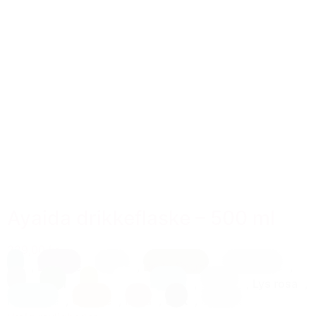
Ayaida drikkeflaske – 500 ml
229,00 kr.
Blå
,
Blomme
,
Creme
,
Earth (brun)
,
Eucalyptus
,
Grå
,
Grøn
,
Gul
,
Hvid
,
Lys blå
,
Lys lilla
,
Lys rosa
,
Mint Blue
,
Orange
,
Rosa
,
Sort
,
Stål grå