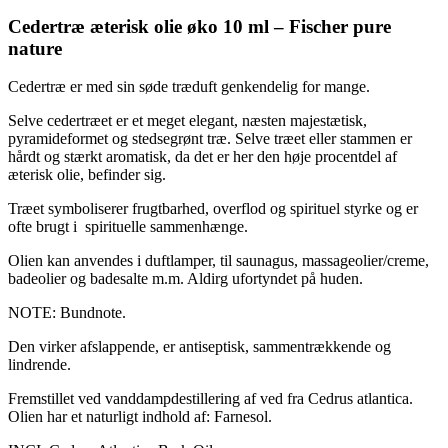
Cedertræ æterisk olie øko 10 ml – Fischer pure
nature
Cedertræ er med sin søde træduft genkendelig for mange.
Selve cedertræet er et meget elegant, næsten majestætisk,
pyramideformet og stedsegrønt træ. Selve træet eller stammen er
hårdt og stærkt aromatisk, da det er her den høje procentdel af
æterisk olie, befinder sig.
Træet symboliserer frugtbarhed, overflod og spirituel styrke og er
ofte brugt i spirituelle sammenhænge.
Olien kan anvendes i duftlamper, til saunagus, massageolier/creme,
badeolier og badesalte m.m. Aldirg ufortyndet på huden.
NOTE: Bundnote.
Den virker afslappende, er antiseptisk, sammentrækkende og
lindrende.
Fremstillet ved vanddampdestillering af ved fra Cedrus atlantica.
Olien har et naturligt indhold af: Farnesol.