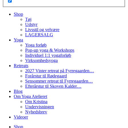
Shop
Tøj
Udstyr
Livsstil og velvære
LAGERSALG
Yoga
Yoga forløb
Pop-up yoga & Workshops
Individuel 1:1 yogaforløb
Virksomhedsyoga
Retreats
2027 Vinter retreat på Fyrregaarden…
Forårstur til Rødegaard
Sensommer retreat til Fyrregaarden…
Efterårstur til Skoven Kalder…
Blog
Om Yoga Atelieret
Om Kristina
Undervisningen
Nyhedsbrev
Videoer
Shop