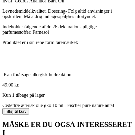
INCI: Cedrus Atlantica Bark Oil
Levnedsmiddelkvalitet. Dosering- Følg altid anvisninger i
opskriften. Må aldrig indtages/påføres ufortyndet.
Indeholder følgende af de 26 deklarations pligtige
parfumestoffer: Farnesol
Produktet er i sin rene form faremærket:
Kan forårsage allergisk hudreaktion.
49,00
kr.
Kun 1 tilbage på lager
Cedertræ æterisk olie øko 10 ml - Fischer pure nature antal
Tilføj til kurv
MÅSKE ER DU OGSÅ INTERESSERET
I