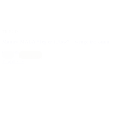
TILBUD
Mantra MALA “Jeg er i Flow” – wengé træ 8mm
669,00 kr.
555,00 kr.
Creme
,
Earth (brun)
Tilføj til kurv