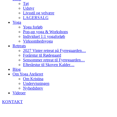
Tøj
Udstyr
Livsstil og velvære
LAGERSALG
Yoga
Yoga forløb
Pop-up yoga & Workshops
Individuel 1:1 yogaforløb
Virksomhedsyoga
Retreats
2027 Vinter retreat på Fyrregaarden…
Forårstur til Rødegaard
Sensommer retreat til Fyrregaarden…
Efterårstur til Skoven Kalder…
Blog
Om Yoga Atelieret
Om Kristina
Undervisningen
Nyhedsbrev
Videoer
KONTAKT