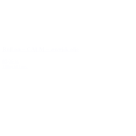
Roll on – CALM – æterisk olie
85,00 kr.
Tilføj til kurv