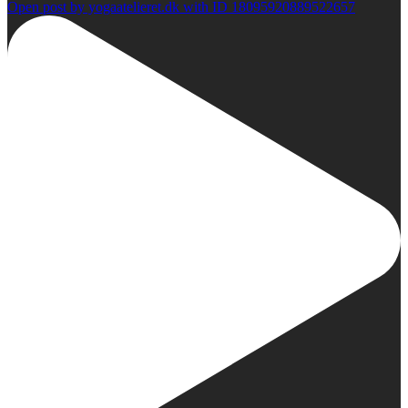
Open post by yogaatelieret.dk with ID 18095920889522657