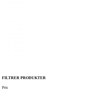
Petrolium
Lys grå
Oliven grøn
Rød
Koralpink
Lys blå
Lys lilla
Mint Blue
koksgraa
Off white
Stål grå
Eucalyptus
Lys rosa
Pink
FILTRER PRODUKTER
Pris
Pris
Nulstil