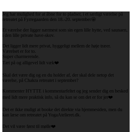
Jeg har mulighed for at åbne for to pladser, i et særligt værelse på
retreatet på Fyrregaarden den 18.-20. september🤩
Et værelse der ligger nærmest som sin egen lille hytte, ved saunaen,
i den lille private have-skov.
Det ligger lidt mere privat, hyggeligt mellem de høje træer.
Værelset er for to.
Super charmerende.
Tæt på og alligevel lidt væk❤️
Skal det være dig og en du holder af, der skal dele netop det
værelse, på Chakra retreatet i september?
Kommenter HYTTE i kommentarfeltet og jeg sender dig en besked
med lidt mere praktisk info, så du kan se om det er for jer❤️
Det er ikke muligt at booke det direkte via hjemmesiden, men du
kan læse om retreatet på YogaAtelieret.dk.
Det vil være først til mølle❤️