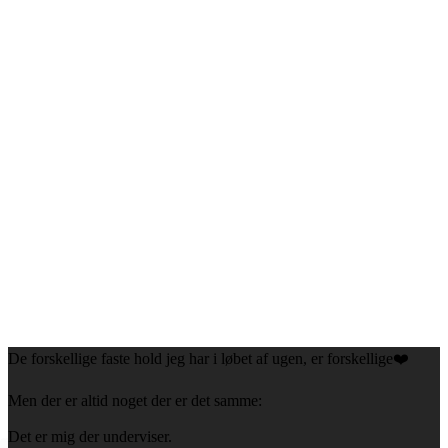
De forskellige faste hold jeg har i løbet af ugen, er forskellige❤️
Men der er altid noget der er det samme:
Det er mig der underviser.