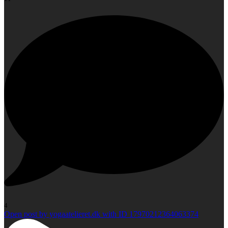
4
Open post by yogaatelieret.dk with ID 17970212364063374