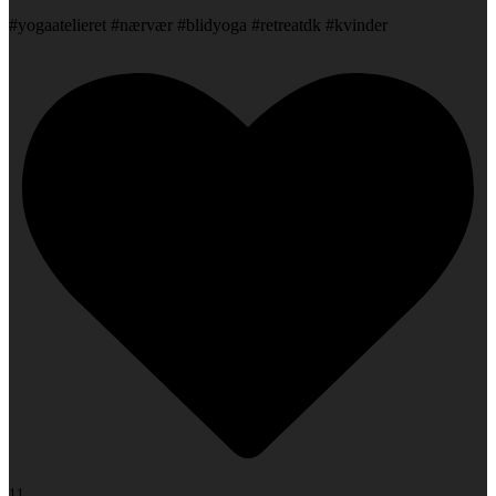
#yogaatelieret #nærvær #blidyoga #retreatdk #kvinder
11