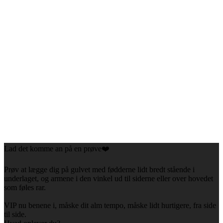
Lad det komme an på en prøve❤️
Prøv at lægge dig på gulvet med fødderne lidt bredt stående i
underlaget, og armene i den vinkel ud til siderne eller over hovedet
som føles rar.
VIP nu benene i, måske dit alm tempo, måske lidt hurtigere, fra side
til side.