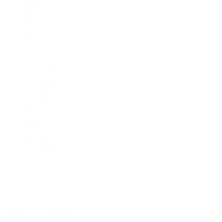
Hvid
natur
Orange
Lilla
Gul
Petrolium
Lys grå
Oliven grøn
Rød
Koralpink
Lys blå
Lys lilla
Mint Blue
koksgraa
Off white
Stål grå
Eucalyptus
Lys rosa
Pink
Viser 1-16 af 306 produkter
Sotér
Sort content
efter