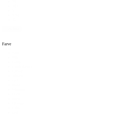
M
M/L
S
S/M
XL
+ Vis flere
Farve
Farve
Sort
Blå
Grøn
Earth (brun)
Creme
Mixed
Grå
Rosa
Blomme
Hvid
natur
Orange
Lilla
Gul