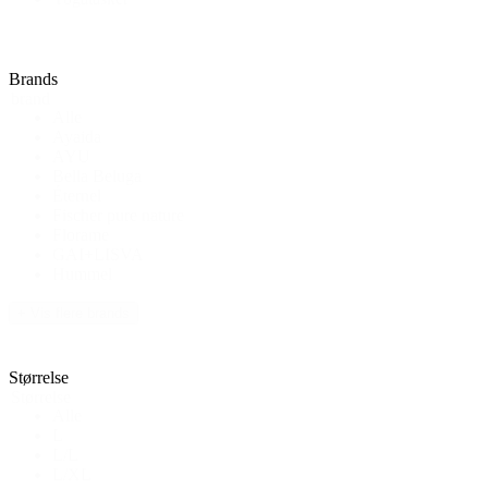
Brands
brand
Alle
Ayaida
AYU
Bella Beluga
Éternel
Fischer pure nature
Florame
GAI+LISVA
Hummel
+ Vis flere brands
Størrelse
Størrelse
Alle
L
L/L
L/XL