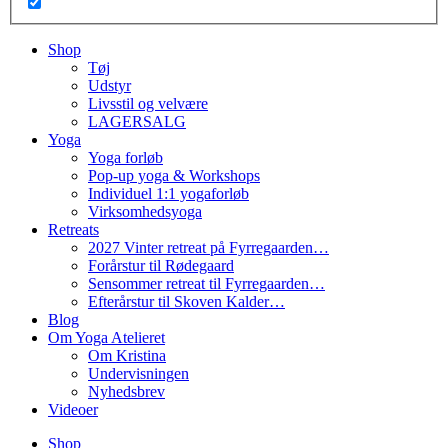
Shop
Tøj
Udstyr
Livsstil og velvære
LAGERSALG
Yoga
Yoga forløb
Pop-up yoga & Workshops
Individuel 1:1 yogaforløb
Virksomhedsyoga
Retreats
2027 Vinter retreat på Fyrregaarden…
Forårstur til Rødegaard
Sensommer retreat til Fyrregaarden…
Efterårstur til Skoven Kalder…
Blog
Om Yoga Atelieret
Om Kristina
Undervisningen
Nyhedsbrev
Videoer
Shop