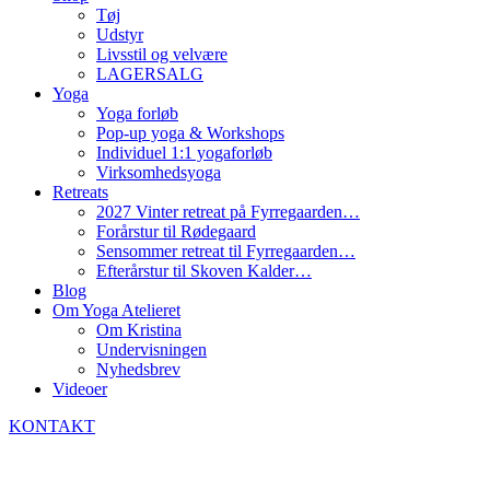
Tøj
Udstyr
Livsstil og velvære
LAGERSALG
Yoga
Yoga forløb
Pop-up yoga & Workshops
Individuel 1:1 yogaforløb
Virksomhedsyoga
Retreats
2027 Vinter retreat på Fyrregaarden…
Forårstur til Rødegaard
Sensommer retreat til Fyrregaarden…
Efterårstur til Skoven Kalder…
Blog
Om Yoga Atelieret
Om Kristina
Undervisningen
Nyhedsbrev
Videoer
KONTAKT