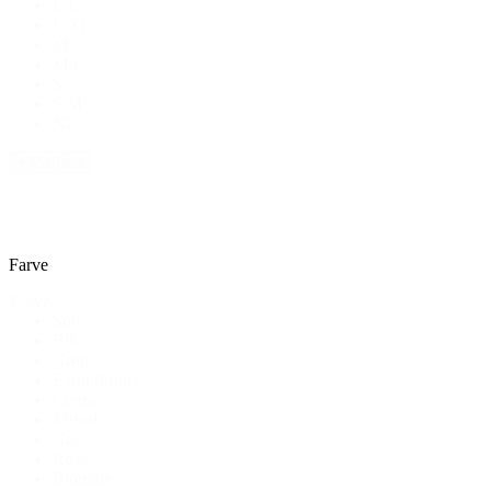
L/L
L/XL
M
M/L
S
S/M
XL
+ Vis flere
Farve
Farve
Sort
Blå
Grøn
Earth (brun)
Creme
Mixed
Grå
Rosa
Blomme