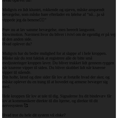
Hvad oplever du?
Muligvis en lidt kluntet, rokkende og ujævn, måske anspændt
bevægelse, som måske bare efterlader en følelse af “nå…ja så
vippede jeg da benene🤷‍♀️”
Prøv nu at lav samme bevægelse, men heeeelt langsomt.
Slowmotion. Nærmest hvor du bliver i tvivl om de egentlig er på vej
til den anden side.
Hvad oplever du?
Muligvis har du bedre mulighed for at slappe af i hele kroppen.
Måske når du rent faktisk at registrere alle de bitte små
medjusteringer kroppen laver. Du bliver trukket lidt gennem ryggen
når knæene vipper til siden. Du bliver skubbet lidt når knæene
vipper til stående.
Din hofte, lænd og dine sider får lov at fortælle hvad der sker, og
måske oplever du en trang til at hovedet og armene bevæger sig
med.
Hele kroppen får lov at tale til dig. Signalerne fra dit bindevæv får
lov at kommunikere direkte til din hjerne, og direkte til dit
nervesystem 🥰
Hvad tror du hele dit system vil elske?