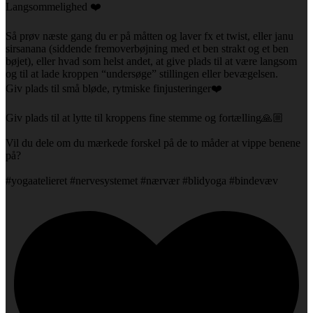
Langsommelighed ❤️
Så prøv næste gang du er på måtten og laver fx et twist, eller janu
sirsanana (siddende fremoverbøjning med et ben strakt og et ben
bøjet), eller hvad som helst andet, at give plads til at være langsom
og til at lade kroppen “undersøge” stillingen eller bevægelsen.
Giv plads til små bløde, rytmiske finjusteringer❤️
Giv plads til at lytte til kroppens fine stemme og fortælling🙏🏼
Vil du dele om du mærkede forskel på de to måder at vippe benene
på?
#yogaatelieret #nervesystemet #nærvær #blidyoga #bindevæv