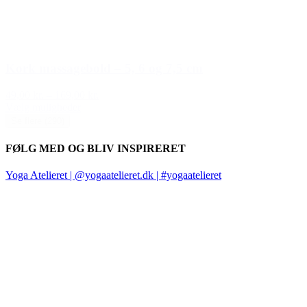
Kork massagebold – 5, 6 og 7,5 cm
49,00 kr.
–
169,00 kr.
Vælg muligheder
Se flere (290)
FØLG MED OG BLIV INSPIRERET
Yoga Atelieret | @yogaatelieret.dk | #yogaatelieret