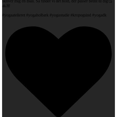
skriver mig en mail. Så finder vi det hold, der passer bedst til dig🥰
🙏🏼
#yogaatelieret #yogaholbæk #yogastudie #kropogsind #yogadk