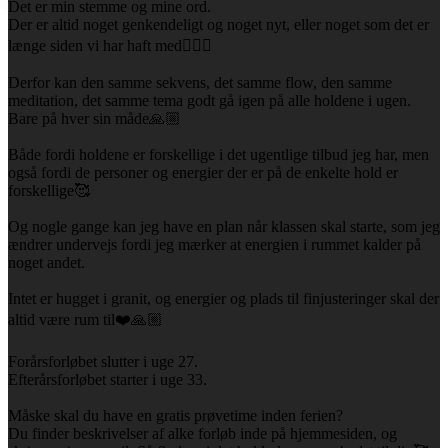
Det er min stemme og mine ord.
Der er altid noget genkendeligt og noget nyt, eller noget som det er
længe siden vi har haft med🧘🏼‍♀️
Derfor kan den samme sekvens, det samme flow, den samme
meditation, det samme tema godt gå igen på alle holdene i ugen.
Bare på hver sin måde🙏🏼
Både fordi holdene er forskellige i det ugentlige tilbud jeg har, men
også fordi de personer og energier der er på de enkelte hold er
forskellige🥰
Og nogle gange kan jeg have en plan når klassen skal starte, som jeg
ændrer undervejs fordi jeg mærker at energien i rummet kalder på
noget andet.
Intet er hugget i granit, og energier og plads til finjusteringer skal der
altid være rum til❤️🙏🏼
Forårsforløbet slutter i uge 27.
Efterårsforløbet starter i uge 33.
Måske skal du have en gratis prøvetime inden ferien?
Du finder beskrivelser af alke forløb inde på hjemmesiden, og