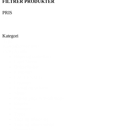
FILTRER PRODUKTER
PRIS
Pris
Nulstil
Kategori
Type
Æteriske olier
Kategori
Ayaida
(NY)
Bøger og orakelkort
Capri/Shorts
Drikkeflasker
Kimonoer
LAGERSALG
Leggings
Livsstil og velvære
Måtter
Pop-up yoga & Workshops
Røgelse
Strømper
Toppe
Yoga og pilates tøj
Yoga og pilates udstyr
Yogatasker