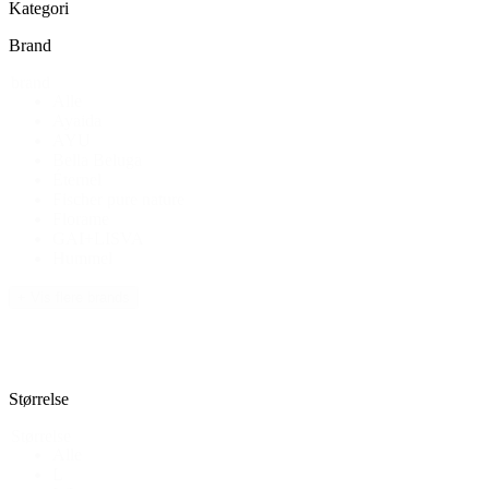
Kategori
Brand
brand
Alle
Ayaida
AYU
Bella Beluga
Éternel
Fischer pure nature
Florame
GAI+LISVA
Hummel
+ Vis flere brands
Størrelse
Størrelse
Alle
L