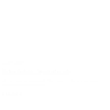
22. aug 2025
De fem koshaer – lagene af os selv
Hvem er jeg, når jeg går lidt dybere ind? – Om de fem koshaer Når
vi træder ind i yogarummet,...
LÆS MERE