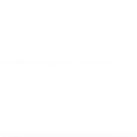
12. jan 2026
Nytårsforsæt eller sankalpa – her er forskellen
På denne tid af året er det meget almindeligt, for mange, at lave
nytårsforsæt. Lidt i forlængelse af mit seneste...
LÆS MERE