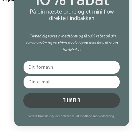
10% rabat
På din næste ordre og et mini flow
direkte i indbakken
Tilmed dig vores nyhedsbrev og få 10% rabat på din
næste ordre og en video med et godt mini flow til ro og
fordybelse.
TILMELD
Ved at tilmelde dig, accepterer du at modtage markedsføring