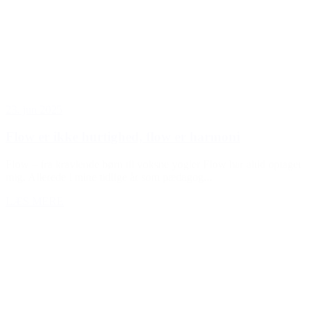
23. jun 2025
Flow er ikke hurtighed, flow er harmoni
Flow – fra kravlende børn til voksne yogier Flow har altid optaget
mig. Allerede i mine tidlige år som pædagog...
LÆS MERE