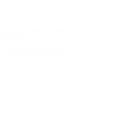
05. feb 2026
Hvordan måler vi egentlig, om vores yoga praksis
virker?
Virker det egentlig det yoga der?? Når vi taler om udvikling i yoga,
falder blikket ofte (helt naturligt) på det...
LÆS MERE