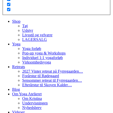
Shop
Tøj
Udstyr
Livsstil og velvære
LAGERSALG
Yoga
Yoga forløb
Pop-up yoga & Workshops
Individuel 1:1 yogaforløb
Virksomhedsyoga
Retreats
2027 Vinter retreat på Fyrregaarden…
Forårstur til Rødegaard
Sensommer retreat til Fyrregaarden…
Efterårstur til Skoven Kalder…
Blog
Om Yoga Atelieret
Om Kristina
Undervisningen
Nyhedsbrev
Videoer