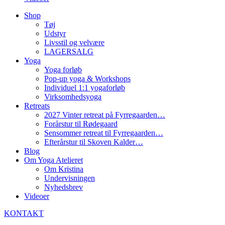
Shop
Tøj
Udstyr
Livsstil og velvære
LAGERSALG
Yoga
Yoga forløb
Pop-up yoga & Workshops
Individuel 1:1 yogaforløb
Virksomhedsyoga
Retreats
2027 Vinter retreat på Fyrregaarden…
Forårstur til Rødegaard
Sensommer retreat til Fyrregaarden…
Efterårstur til Skoven Kalder…
Blog
Om Yoga Atelieret
Om Kristina
Undervisningen
Nyhedsbrev
Videoer
KONTAKT