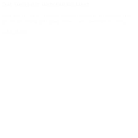
Når yoga giver mere end det tager
Jeg bliver tit spurgt: “Hvilken yogastil underviser du egentlig?”Og
jeg forstår virkelig godt spørgsmålet – men sandheden er, at jeg...
LÆS MERE