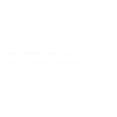
18. maj 2026
Er det sundt at lave yoga hver dag?
Det korte svar?Ja. Men måske ikke på den måde, mange tror. For
når vi taler om “yoga hver dag”, så...
LÆS MERE