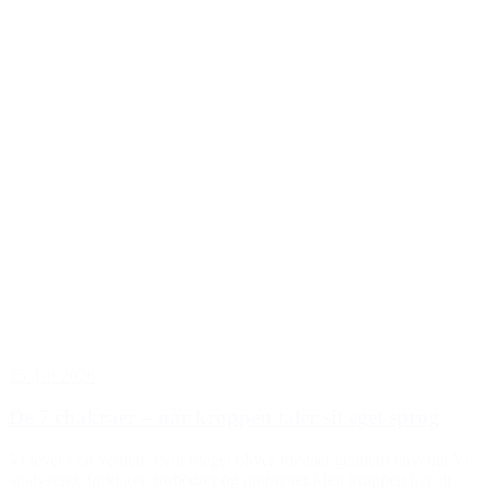
25. jan 2026
De 7 chakraer – når kroppen taler sit eget sprog
Vi lever i en verden, hvor meget bliver forstået gennem hovedet.Vi
analyserer, forklarer, forbedrer og optimerer.Men kroppen har sit