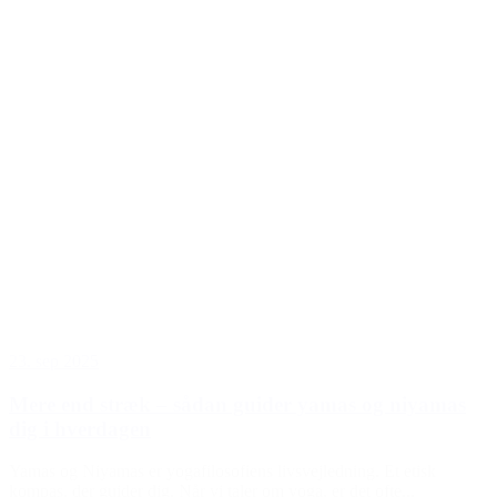
23. sep 2025
Mere end stræk – sådan guider yamas og niyamas
dig i hverdagen
Yamas og Niyamas er yogafilosofiens livsvejledning. Et etisk
kompas, der guider dig. Når vi taler om yoga, er det ofte...