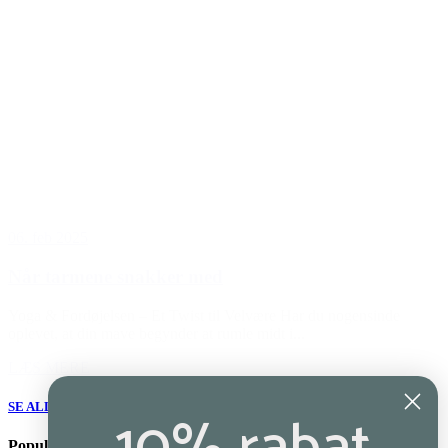
06. feb 2025
Når tarmene snakker med
Yoga & Fordøjelsen – Et Twist til Velvære Har du nogensinde
oplevet, at din mave begynder at rumle midt i...
LÆS MERE
SE ALLE BLOGINDLÆG
Populære brands