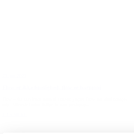
23. jun 2025
Flow er ikke hurtighed, flow er harmoni
Flow – fra kravlende børn til voksne yogier Flow har altid optaget
mig. Allerede i mine tidlige år som pædagog...
LÆS MERE