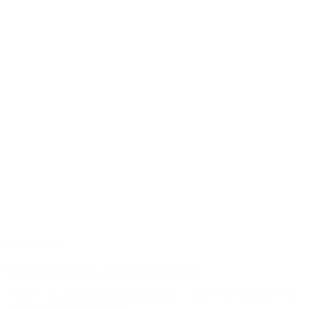
22. aug 2025
De fem koshaer – lagene af os selv
Hvem er jeg, når jeg går lidt dybere ind? – Om de fem koshaer Når
vi træder ind i yogarummet,...