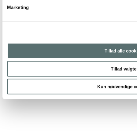
Marketing
20. maj 2025
Tillad alle cook
Det er ikke kun yogaen, der gør det til et fantastisk
og magisk retreat
Tillad valgte
Noget af det smukkeste ved et retreat… …er ikke kun roen,
stilheden, naturen, maden eller yogaen. Det er mødet mellem...
Kun nødvendige c
LÆS MERE