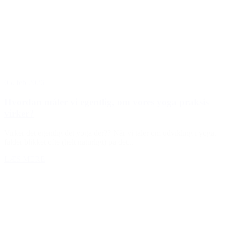
05. feb 2026
Hvordan måler vi egentlig, om vores yoga praksis
virker?
Virker det egentlig det yoga der?? Når vi taler om udvikling i yoga,
falder blikket ofte (helt naturligt) på det...
LÆS MERE