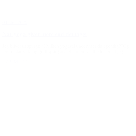
04. dec 2025
Når yoga giver mere end det tager
Jeg bliver tit spurgt: “Hvilken yogastil underviser du egentlig?”Og
jeg forstår virkelig godt spørgsmålet – men sandheden er, at jeg...
LÆS MERE