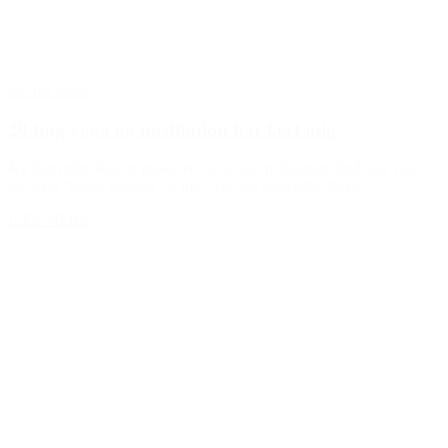
02. feb 2026
20 ting yoga og meditation har lært mig
Jeg begyndte ikke at praktisere yoga og meditation, fordi jeg ville
blive en “bedre version” af mig selv.Jeg begyndte, fordi...
LÆS MERE