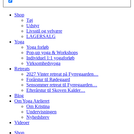
Shop
Tøj
Udstyr
Livsstil og velvære
LAGERSALG
Yoga
Yoga forløb
Pop-up yoga & Workshops
Individuel 1:1 yogaforløb
Virksomhedsyoga
Retreats
2027 Vinter retreat på Fyrregaarden…
Forårstur til Rødegaard
Sensommer retreat til Fyrregaarden…
Efterårstur til Skoven Kalder…
Blog
Om Yoga Atelieret
Om Kristina
Undervisningen
Nyhedsbrev
Videoer
Shop