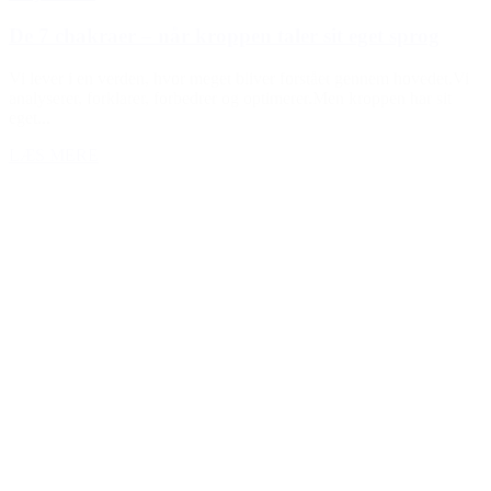
De 7 chakraer – når kroppen taler sit eget sprog
Vi lever i en verden, hvor meget bliver forstået gennem hovedet.Vi
analyserer, forklarer, forbedrer og optimerer.Men kroppen har sit
eget...
LÆS MERE