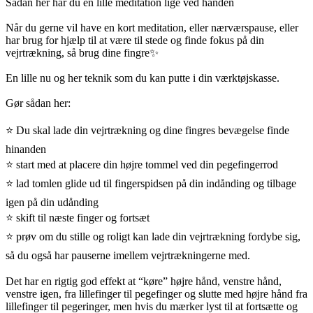
Sådan her har du en lille meditation lige ved hånden
Når du gerne vil have en kort meditation, eller nærværspause, eller
har brug for hjælp til at være til stede og finde fokus på din
vejrtrækning, så brug dine fingre✨
En lille nu og her teknik som du kan putte i din værktøjskasse.
Gør sådan her:
⭐ Du skal lade din vejrtrækning og dine fingres bevægelse finde
hinanden
⭐ start med at placere din højre tommel ved din pegefingerrod
⭐ lad tomlen glide ud til fingerspidsen på din indånding og tilbage
igen på din udånding
⭐ skift til næste finger og fortsæt
⭐ prøv om du stille og roligt kan lade din vejrtrækning fordybe sig,
så du også har pauserne imellem vejrtrækningerne med.
Det har en rigtig god effekt at “køre” højre hånd, venstre hånd,
venstre igen, fra lillefinger til pegefinger og slutte med højre hånd fra
lillefinger til pegeringer, men hvis du mærker lyst til at fortsætte og