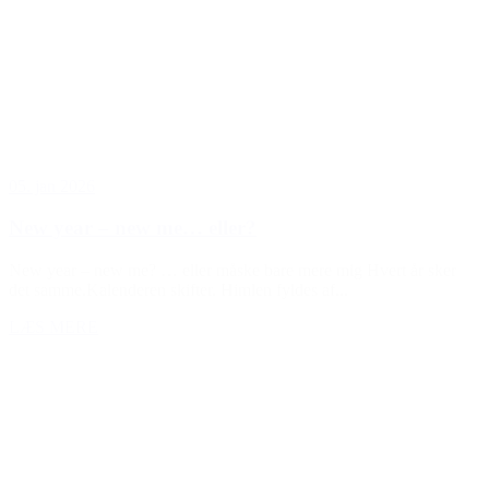
05. jan 2026
New year – new me… eller?
New year – new me? … eller måske bare mere mig Hvert år sker
det samme.Kalenderen skifter. Himlen fyldes af...
LÆS MERE