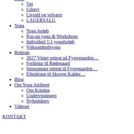
Tøj
Udstyr
Livsstil og velvære
LAGERSALG
Yoga
Yoga forløb
Pop-up yoga & Workshops
Individuel 1:1 yogaforløb
Virksomhedsyoga
Retreats
2027 Vinter retreat på Fyrregaarden…
Forårstur til Rødegaard
Sensommer retreat til Fyrregaarden…
Efterårstur til Skoven Kalder…
Blog
Om Yoga Atelieret
Om Kristina
Undervisningen
Nyhedsbrev
Videoer
KONTAKT