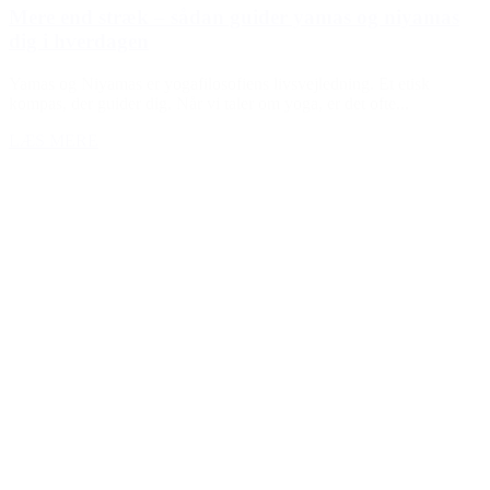
Mere end stræk – sådan guider yamas og niyamas
dig i hverdagen
Yamas og Niyamas er yogafilosofiens livsvejledning. Et etisk
kompas, der guider dig. Når vi taler om yoga, er det ofte...
LÆS MERE