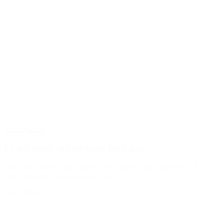
18. maj 2026
Er det sundt at lave yoga hver dag?
Det korte svar?Ja. Men måske ikke på den måde, mange tror. For
når vi taler om “yoga hver dag”, så...
LÆS MERE