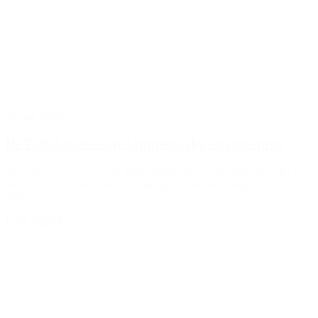
25. jan 2026
De 7 chakraer – når kroppen taler sit eget sprog
Vi lever i en verden, hvor meget bliver forstået gennem hovedet.Vi
analyserer, forklarer, forbedrer og optimerer.Men kroppen har sit
eget...
LÆS MERE