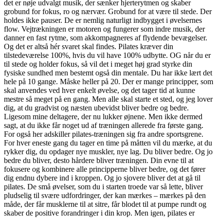
det er nøje udvalgt musik, der sænker hjerterytmen og skaber
grobund for fokus, ro og nærvær. Grobund for at være til stede. Der
holdes ikke pauser. De er nemlig naturligt indbygget i øvelsernes
flow. Vejtrækningen er motoren og fungerer som indre musik, der
danner en fast rytme, som akkompagneres af flydende bevægelser.
Og det er altså hér svaret skal findes. Pilates kræver din
tilstedeværelse 100%, hvis du vil have 100% udbytte. OG når du er
til stede og holder fokus, så vil det i meget høj grad styrke din
fysiske sundhed men bestemt også din mentale. Du har ikke lært det
hele på 10 gange. Måske heller på 20. Der er mange principper, som
skal anvendes ved hver enkelt øvelse, og det tager tid at kunne
mestre så meget på en gang. Men alle skal starte et sted, og jeg lover
dig, at du gradvist og næsten ubevidst bliver bedre og bedre.
Ligesom mine deltagere, der nu lukker øjnene. Men ikke dermed
sagt, at du ikke får noget ud af træningen allerede fra første gang.
For også her adskiller pilates-træningen sig fra andre sportsgrene.
For hver eneste gang du tager en time på måtten vil du mærke, at du
rykker dig, du opdager nye muskler, nye lag. Du bliver bedre. Og jo
bedre du bliver, desto hårdere bliver træningen. Din evne til at
fokusere og kombinere alle principperne bliver bedre, og det fører
dig endnu dybere ind i kroppen. Og jo sjovere bliver det at gå til
pilates. De små øvelser, som du i starten troede var så lette, bliver
pludselig til svære udfordringer, der kan mærkes – mærkes på den
måde, der får musklerne til at sitre, får blodet til at pumpe rundt og
skaber de positive forandringer i din krop. Men igen, pilates er