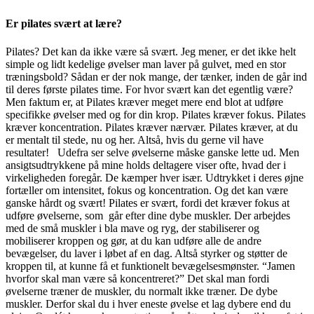
Er pilates svært at lære?
Pilates? Det kan da ikke være så svært. Jeg mener, er det ikke helt
simple og lidt kedelige øvelser man laver på gulvet, med en stor
træningsbold? Sådan er der nok mange, der tænker, inden de går ind
til deres første pilates time. For hvor svært kan det egentlig være?
Men faktum er, at Pilates kræver meget mere end blot at udføre
specifikke øvelser med og for din krop. Pilates kræver fokus. Pilates
kræver koncentration. Pilates kræver nærvær. Pilates kræver, at du
er mentalt til stede, nu og her. Altså, hvis du gerne vil have
resultater! Udefra ser selve øvelserne måske ganske lette ud. Men
ansigtsudtrykkene på mine holds deltagere viser ofte, hvad der i
virkeligheden foregår. De kæmper hver især. Udtrykket i deres øjne
fortæller om intensitet, fokus og koncentration. Og det kan være
ganske hårdt og svært! Pilates er svært, fordi det kræver fokus at
udføre øvelserne, som går efter dine dybe muskler. Der arbejdes
med de små muskler i bla mave og ryg, der stabiliserer og
mobiliserer kroppen og gør, at du kan udføre alle de andre
bevægelser, du laver i løbet af en dag. Altså styrker og støtter de
kroppen til, at kunne få et funktionelt bevægelsesmønster. “Jamen
hvorfor skal man være så koncentreret?” Det skal man fordi
øvelserne træner de muskler, du normalt ikke træner. De dybe
muskler. Derfor skal du i hver eneste øvelse et lag dybere end du