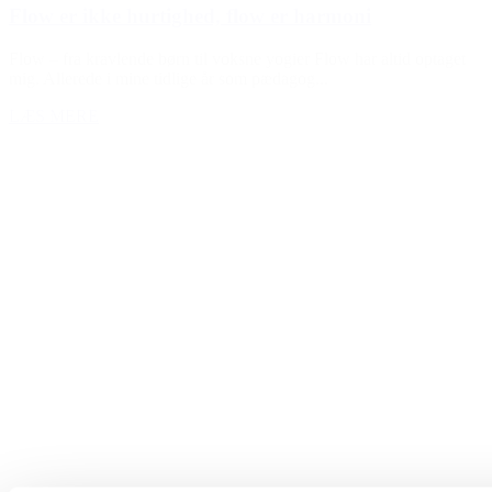
Flow er ikke hurtighed, flow er harmoni
Flow – fra kravlende børn til voksne yogier Flow har altid optaget
mig. Allerede i mine tidlige år som pædagog...
LÆS MERE