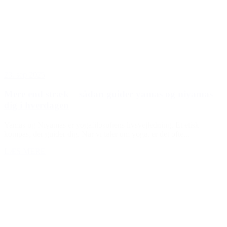
23. sep 2025
Mere end stræk – sådan guider yamas og niyamas
dig i hverdagen
Yamas og Niyamas er yogafilosofiens livsvejledning. Et etisk
kompas, der guider dig. Når vi taler om yoga, er det ofte...
LÆS MERE