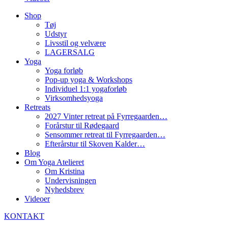
Shop
Tøj
Udstyr
Livsstil og velvære
LAGERSALG
Yoga
Yoga forløb
Pop-up yoga & Workshops
Individuel 1:1 yogaforløb
Virksomhedsyoga
Retreats
2027 Vinter retreat på Fyrregaarden…
Forårstur til Rødegaard
Sensommer retreat til Fyrregaarden…
Efterårstur til Skoven Kalder…
Blog
Om Yoga Atelieret
Om Kristina
Undervisningen
Nyhedsbrev
Videoer
KONTAKT