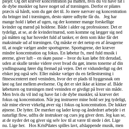
plejer. Og dét kræver koncentration på måtten, hvis du vil have fat i
de dybe muskler og have noget ud af træningen. Derfor er pilates
præcis så hårdt, som du gør det til. Jo mere nærvær og koncentration
du bringer ind i træningen, desto større udbytte får du. Jeg har
mange hold i løbet af ugen, og der kommer mange forskellige
kvinder og mænd på holdene. Både i alder og professioner. Det er
tydeligt, at se, at de kvinder/mænd, som komme og lægger sig ned
på måtten og har hovedet fuld af tanker, er dem som ikke får det
maksimale ud af træningen. Og måske er det netop en af årsagerne
til, at nogle vælger andre sportsgrene. Sportsgrene, der kræver
mindre koncentration og fokus. En løbetur fx, med fuld musik i
ørerne, giver luft – en skøn pause – hvor du kan løbe frit derudad,
uden at skulle tænke videre over hvad du gør, imens tonerne af din
yndlingssang fører dig fremad på vejen. Det er vidunderligt og det
elsker jeg også selv. Eller måske vælger du en fællestræning i
fitnesscenteret med veninden, hvor der er plads til hyggesnak om
løst og fast mellem øvelserne. Og det er slet ikke at kimse af. Både
løbeturen og træningen med veninden er givdigt på hver sin måde.
Men hvis du vil ind og have fat i de dybe muskler, så kræver det
fokus og koncentration. Når jeg instruerer mine hold ser jeg tydeligt,
når mine elever virkelig øver sig i fokus og koncentration. De lukker
øjnene. De lytter. De mærker og lader krop og åndedræt arbejde i et
naturligt flow, udfra de instrukser og cues jeg giver dem. Jeg kan se,
at de nyder det og giver sig selv lov til at være til stede i det. Lige
nu. Lige her. Hos KrisPilates spilles lavt, afslappende musik, men