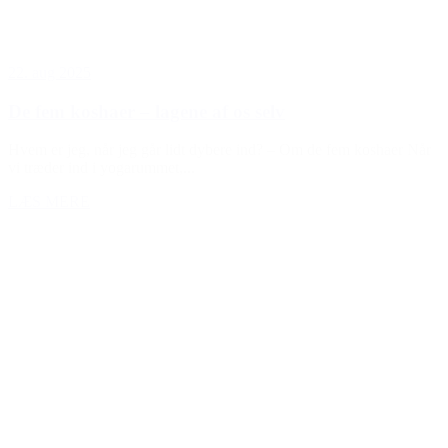
22. aug 2025
De fem koshaer – lagene af os selv
Hvem er jeg, når jeg går lidt dybere ind? – Om de fem koshaer Når
vi træder ind i yogarummet,...
LÆS MERE