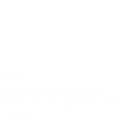
02. feb 2026
20 ting yoga og meditation har lært mig
Jeg begyndte ikke at praktisere yoga og meditation, fordi jeg ville
blive en “bedre version” af mig selv.Jeg begyndte, fordi...
LÆS MERE