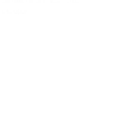
falder blikket ofte (helt naturligt) på det...
LÆS MERE