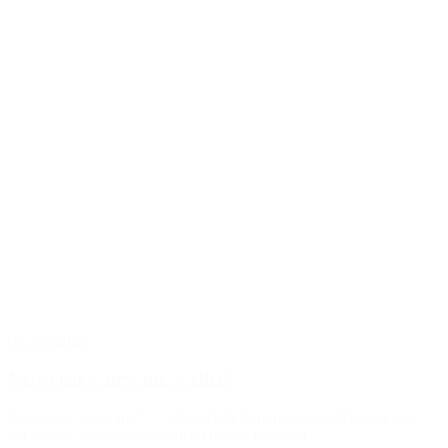
05. jan 2026
New year – new me… eller?
New year – new me? … eller måske bare mere mig Hvert år sker
det samme.Kalenderen skifter. Himlen fyldes af...