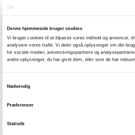
Denne hjemmeside bruger cookies
Vi bruger cookies til at tilpasse vores indhold og annoncer, til 
analysere vores trafik. Vi deler også oplysninger om din br
for sociale medier, annonceringspartnere og analysepartner
andre oplysninger, du har givet dem, eller som de har indsamle
Samtykkevalg
Nødvendig
20. maj 2025
Præferencer
Det er ikke kun yogaen, der gør det til et fantastisk
og magisk retreat
Statistik
Noget af det smukkeste ved et retreat… …er ikke kun roen,
stilheden, naturen, maden eller yogaen. Det er mødet mellem...