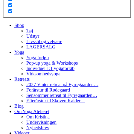
Shop
Tøj
Udstyr
Livsstil og velvære
LAGERSALG
Yoga
Yoga forløb
Pop-up yoga & Workshops
Individuel 1:1 yogaforløb
Virksomhedsyoga
Retreats
2027 Vinter retreat på Fyrregaarden…
Forårstur til Rødegaard
Sensommer retreat til Fyrregaarden…
Efterårstur til Skoven Kalder…
Blog
Om Yoga Atelieret
Om Kristina
Undervisningen
Nyhedsbrev
Videoer