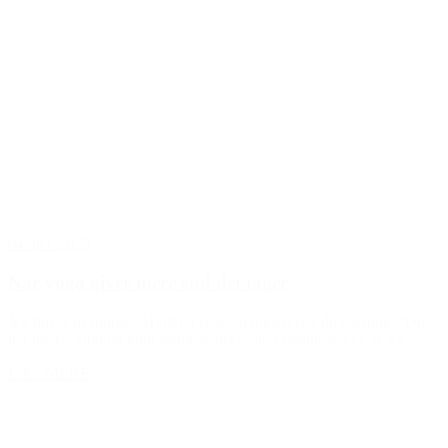
04. dec 2025
Når yoga giver mere end det tager
Jeg bliver tit spurgt: “Hvilken yogastil underviser du egentlig?”Og
jeg forstår virkelig godt spørgsmålet – men sandheden er, at jeg...
LÆS MERE