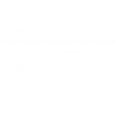
12. jan 2026
Nytårsforsæt eller sankalpa – her er forskellen
På denne tid af året er det meget almindeligt, for mange, at lave
nytårsforsæt. Lidt i forlængelse af mit seneste...
LÆS MERE