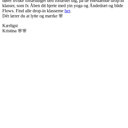
hører hvilke fortællinger den fortæller dig, på de enestående drop-in
klasser, som fx Åben dit hjerte med yin yoga og Åndedræt og blide
Flows. Find alle drop-in klasserne
her
.
Dér lærer du at lytte og mærke 🌸
Kærligst
Kristina 🌸🌸