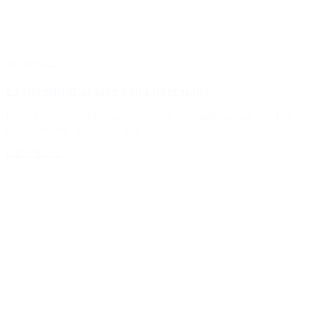
18. maj 2026
Er det sundt at lave yoga hver dag?
Det korte svar?Ja. Men måske ikke på den måde, mange tror. For
når vi taler om “yoga hver dag”, så...
LÆS MERE