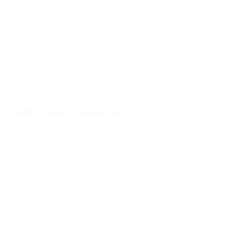
22. aug 2025
De fem koshaer – lagene af os selv
Hvem er jeg, når jeg går lidt dybere ind? – Om de fem koshaer Når
vi træder ind i yogarummet,...
LÆS MERE