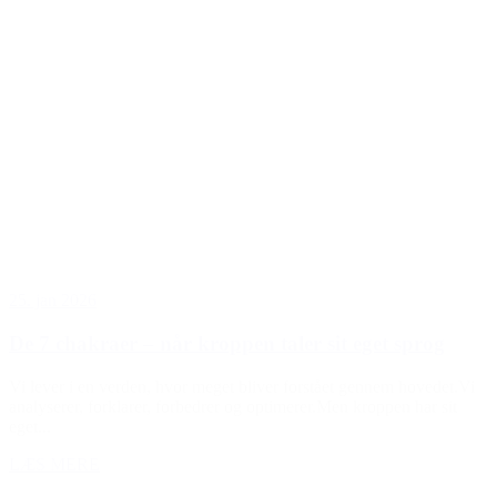
25. jan 2026
De 7 chakraer – når kroppen taler sit eget sprog
Vi lever i en verden, hvor meget bliver forstået gennem hovedet.Vi
analyserer, forklarer, forbedrer og optimerer.Men kroppen har sit
eget...
LÆS MERE