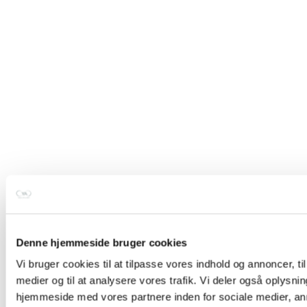
04. dec 2025
Denne hjemmeside bruger cookies
Vi bruger cookies til at tilpasse vores indhold og annoncer, til 
Når yoga giver mere end det tager
medier og til at analysere vores trafik. Vi deler også oplysni
Jeg bliver tit spurgt: “Hvilken yogastil underviser du egentlig?”Og
hjemmeside med vores partnere inden for sociale medier, a
jeg forstår virkelig godt spørgsmålet – men sandheden er, at jeg...