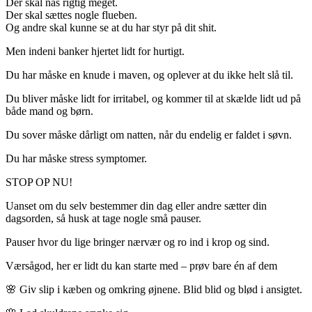
Der skal nås rigtig meget.
Der skal sættes nogle flueben.
Og andre skal kunne se at du har styr på dit shit.
Men indeni banker hjertet lidt for hurtigt.
Du har måske en knude i maven, og oplever at du ikke helt slå til.
Du bliver måske lidt for irritabel, og kommer til at skælde lidt ud på
både mand og børn.
Du sover måske dårligt om natten, når du endelig er faldet i søvn.
Du har måske stress symptomer.
STOP OP NU!
Uanset om du selv bestemmer din dag eller andre sætter din
dagsorden, så husk at tage nogle små pauser.
Pauser hvor du lige bringer nærvær og ro ind i krop og sind.
Værsågod, her er lidt du kan starte med – prøv bare én af dem
🌸 Giv slip i kæben og omkring øjnene. Blid blid og blød i ansigtet.