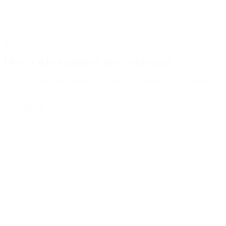
23. jun 2025
Flow er ikke hurtighed, flow er harmoni
Flow – fra kravlende børn til voksne yogier Flow har altid optaget
mig. Allerede i mine tidlige år som pædagog...
LÆS MERE