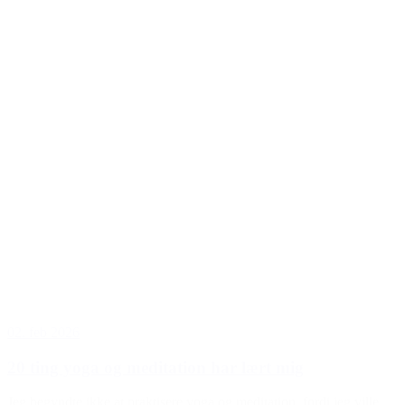
02. feb 2026
20 ting yoga og meditation har lært mig
Jeg begyndte ikke at praktisere yoga og meditation, fordi jeg ville