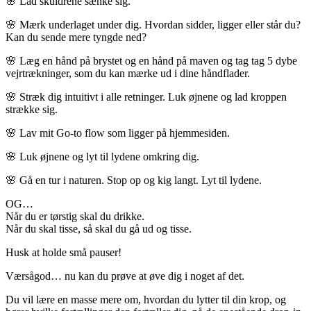
🌸 Lad skuldrene sænke sig.
🌸 Mærk underlaget under dig. Hvordan sidder, ligger eller står du?
Kan du sende mere tyngde ned?
🌸 Læg en hånd på brystet og en hånd på maven og tag tag 5 dybe
vejrtrækninger, som du kan mærke ud i dine håndflader.
🌸 Stræk dig intuitivt i alle retninger. Luk øjnene og lad kroppen
strække sig.
🌸 Lav mit Go-to flow som ligger på hjemmesiden.
🌸 Luk øjnene og lyt til lydene omkring dig.
🌸 Gå en tur i naturen. Stop op og kig langt. Lyt til lydene.
OG…
Når du er tørstig skal du drikke.
Når du skal tisse, så skal du gå ud og tisse.
Husk at holde små pauser!
Værsågod… nu kan du prøve at øve dig i noget af det.
Du vil lære en masse mere om, hvordan du lytter til din krop, og