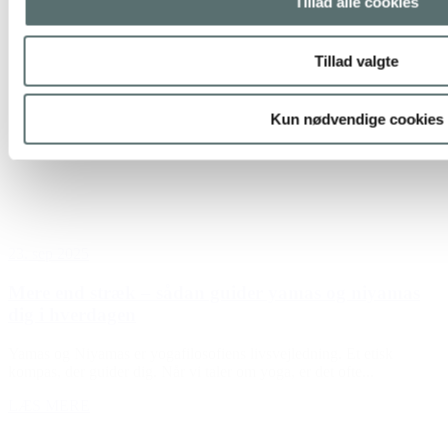
Tillad alle cookies
Tillad valgte
Kun nødvendige cookies
23. sep 2025
Mere end stræk – sådan guider yamas og niyamas
dig i hverdagen
Yamas og Niyamas er yogafilosofiens livsvejledning. Et etisk
kompas, der guider dig. Når vi taler om yoga, er det ofte...
LÆS MERE