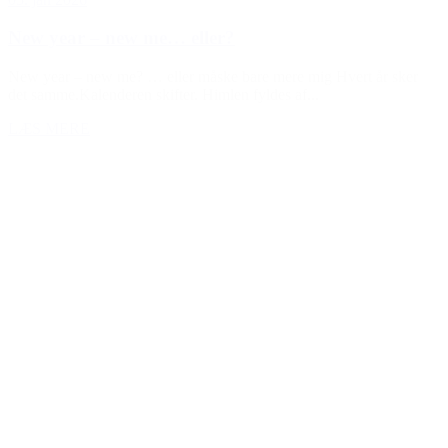
New year – new me… eller?
New year – new me? … eller måske bare mere mig Hvert år sker
det samme.Kalenderen skifter. Himlen fyldes af...
LÆS MERE