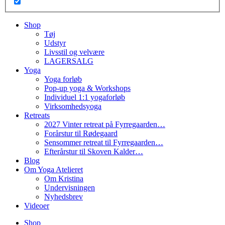
Shop
Tøj
Udstyr
Livsstil og velvære
LAGERSALG
Yoga
Yoga forløb
Pop-up yoga & Workshops
Individuel 1:1 yogaforløb
Virksomhedsyoga
Retreats
2027 Vinter retreat på Fyrregaarden…
Forårstur til Rødegaard
Sensommer retreat til Fyrregaarden…
Efterårstur til Skoven Kalder…
Blog
Om Yoga Atelieret
Om Kristina
Undervisningen
Nyhedsbrev
Videoer
Shop