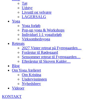
Tøj
Udstyr
Livsstil og velvære
LAGERSALG
Yoga
Yoga forløb
Pop-up yoga & Workshops
Individuel 1:1 yogaforløb
Virksomhedsyoga
Retreats
2027 Vinter retreat på Fyrregaarden…
Forårstur til Rødegaard
Sensommer retreat til Fyrregaarden…
Efterårstur til Skoven Kalder…
Blog
Om Yoga Atelieret
Om Kristina
Undervisningen
Nyhedsbrev
Videoer
KONTAKT