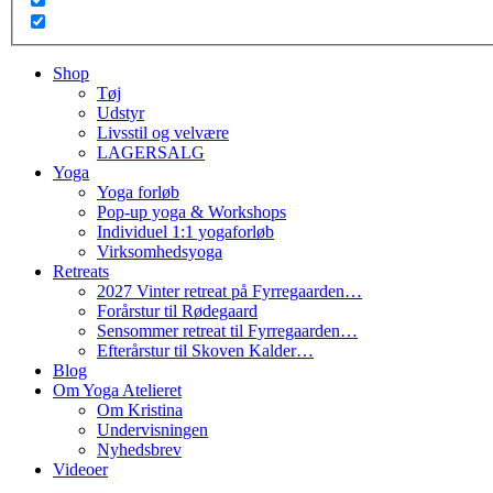
Shop
Tøj
Udstyr
Livsstil og velvære
LAGERSALG
Yoga
Yoga forløb
Pop-up yoga & Workshops
Individuel 1:1 yogaforløb
Virksomhedsyoga
Retreats
2027 Vinter retreat på Fyrregaarden…
Forårstur til Rødegaard
Sensommer retreat til Fyrregaarden…
Efterårstur til Skoven Kalder…
Blog
Om Yoga Atelieret
Om Kristina
Undervisningen
Nyhedsbrev
Videoer