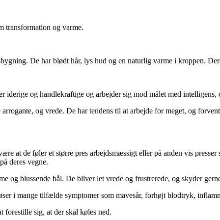
om transformation og varme.
sbygning. De har blødt hår, lys hud og en naturlig varme i kroppen. Der
 er iderige og handlekraftige og arbejder sig mod målet med intelligens, 
e arrogante, og vrede. De har tendens til at arbejde for meget, og forven
være at de føler et større pres arbejdsmæssigt eller på anden vis presser s
 på deres vegne.
me og blussende bål. De bliver let vrede og frustrerede, og skyder gern
udløser i mange tilfælde symptomer som mavesår, forhøjt blodtryk, infl
t forestille sig, at der skal køles ned.