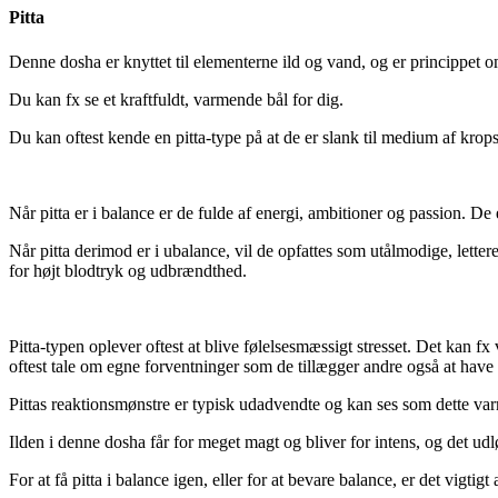
Pitta
Denne dosha er knyttet til elementerne ild og vand, og er princippet 
Du kan fx se et kraftfuldt, varmende bål for dig.
Du kan oftest kende en pitta-type på at de er slank til medium af krop
Når pitta er i balance er de fulde af energi, ambitioner og passion. De
Når pitta derimod er i ubalance, vil de opfattes som utålmodige, letter
for højt blodtryk og udbrændthed.
Pitta-typen oplever oftest at blive følelsesmæssigt stresset. Det kan fx 
oftest tale om egne forventninger som de tillægger andre også at have
Pittas reaktionsmønstre er typisk udadvendte og kan ses som dette var
Ilden i denne dosha får for meget magt og bliver for intens, og det 
For at få pitta i balance igen, eller for at bevare balance, er det vigtigt a