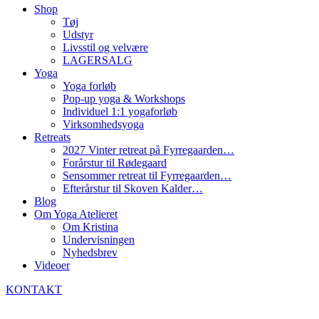
Shop
Tøj
Udstyr
Livsstil og velvære
LAGERSALG
Yoga
Yoga forløb
Pop-up yoga & Workshops
Individuel 1:1 yogaforløb
Virksomhedsyoga
Retreats
2027 Vinter retreat på Fyrregaarden…
Forårstur til Rødegaard
Sensommer retreat til Fyrregaarden…
Efterårstur til Skoven Kalder…
Blog
Om Yoga Atelieret
Om Kristina
Undervisningen
Nyhedsbrev
Videoer
KONTAKT