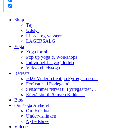
Shop
Tøj
Udstyr
Livsstil og velvære
LAGERSALG
Yoga
Yoga forløb
Pop-up yoga & Workshops
Individuel 1:1 yogaforløb
Virksomhedsyoga
Retreats
2027 Vinter retreat på Fyrregaarden…
Forårstur til Rødegaard
Sensommer retreat til Fyrregaarden…
Efterårstur til Skoven Kalder…
Blog
Om Yoga Atelieret
Om Kristina
Undervisningen
Nyhedsbrev
Videoer