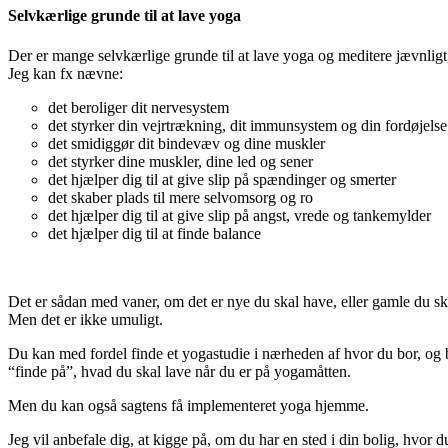
Selvkærlige grunde til at lave yoga
Der er mange selvkærlige grunde til at lave yoga og meditere jævnligt,
Jeg kan fx nævne:
det beroliger dit nervesystem
det styrker din vejrtrækning, dit immunsystem og din fordøjelse
det smidiggør dit bindevæv og dine muskler
det styrker dine muskler, dine led og sener
det hjælper dig til at give slip på spændinger og smerter
det skaber plads til mere selvomsorg og ro
det hjælper dig til at give slip på angst, vrede og tankemylder
det hjælper dig til at finde balance
Det er sådan med vaner, om det er nye du skal have, eller gamle du skal
Men det er ikke umuligt.
Du kan med fordel finde et yogastudie i nærheden af hvor du bor, og bl
“finde på”, hvad du skal lave når du er på yogamåtten.
Men du kan også sagtens få implementeret yoga hjemme.
Jeg vil anbefale dig, at kigge på, om du har en sted i din bolig, hvor d