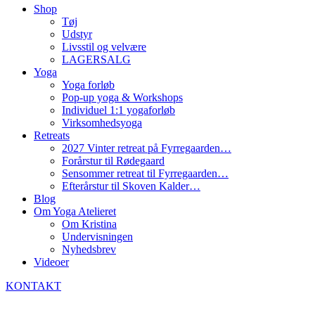
Shop
Tøj
Udstyr
Livsstil og velvære
LAGERSALG
Yoga
Yoga forløb
Pop-up yoga & Workshops
Individuel 1:1 yogaforløb
Virksomhedsyoga
Retreats
2027 Vinter retreat på Fyrregaarden…
Forårstur til Rødegaard
Sensommer retreat til Fyrregaarden…
Efterårstur til Skoven Kalder…
Blog
Om Yoga Atelieret
Om Kristina
Undervisningen
Nyhedsbrev
Videoer
KONTAKT