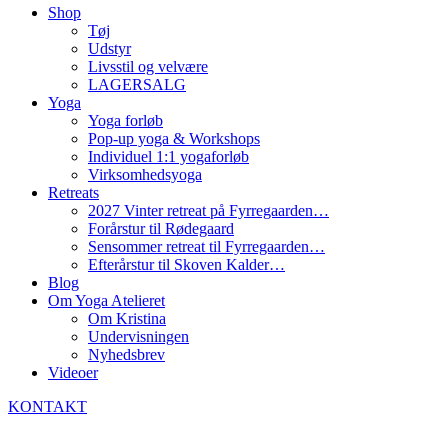
Shop
Tøj
Udstyr
Livsstil og velvære
LAGERSALG
Yoga
Yoga forløb
Pop-up yoga & Workshops
Individuel 1:1 yogaforløb
Virksomhedsyoga
Retreats
2027 Vinter retreat på Fyrregaarden…
Forårstur til Rødegaard
Sensommer retreat til Fyrregaarden…
Efterårstur til Skoven Kalder…
Blog
Om Yoga Atelieret
Om Kristina
Undervisningen
Nyhedsbrev
Videoer
KONTAKT