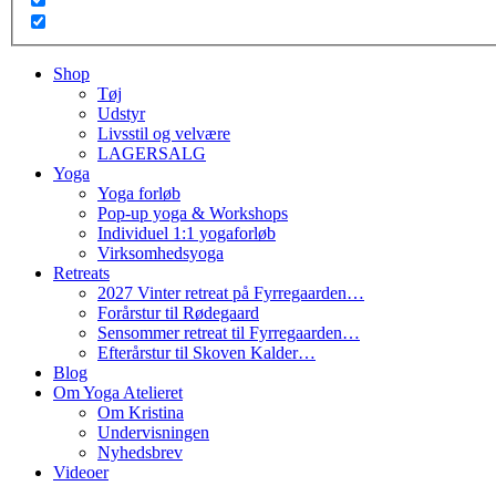
Shop
Tøj
Udstyr
Livsstil og velvære
LAGERSALG
Yoga
Yoga forløb
Pop-up yoga & Workshops
Individuel 1:1 yogaforløb
Virksomhedsyoga
Retreats
2027 Vinter retreat på Fyrregaarden…
Forårstur til Rødegaard
Sensommer retreat til Fyrregaarden…
Efterårstur til Skoven Kalder…
Blog
Om Yoga Atelieret
Om Kristina
Undervisningen
Nyhedsbrev
Videoer