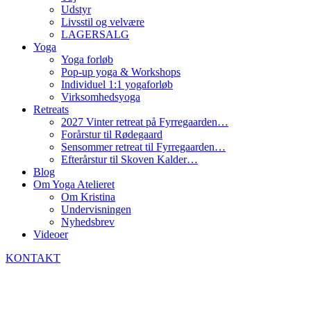
Udstyr
Livsstil og velvære
LAGERSALG
Yoga
Yoga forløb
Pop-up yoga & Workshops
Individuel 1:1 yogaforløb
Virksomhedsyoga
Retreats
2027 Vinter retreat på Fyrregaarden…
Forårstur til Rødegaard
Sensommer retreat til Fyrregaarden…
Efterårstur til Skoven Kalder…
Blog
Om Yoga Atelieret
Om Kristina
Undervisningen
Nyhedsbrev
Videoer
KONTAKT