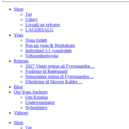
Shop
Tøj
Udstyr
Livsstil og velvære
LAGERSALG
Yoga
Yoga forløb
Pop-up yoga & Workshops
Individuel 1:1 yogaforløb
Virksomhedsyoga
Retreats
2027 Vinter retreat på Fyrregaarden…
Forårstur til Rødegaard
Sensommer retreat til Fyrregaarden…
Efterårstur til Skoven Kalder…
Blog
Om Yoga Atelieret
Om Kristina
Undervisningen
Nyhedsbrev
Videoer
Shop
Tøj