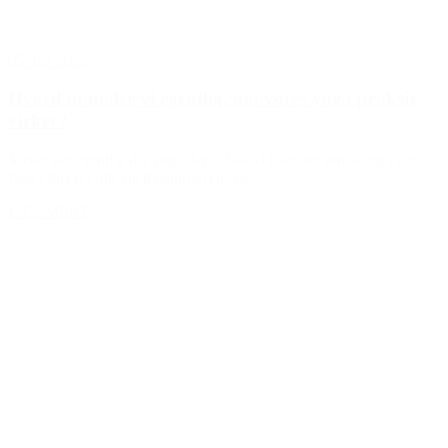
05. feb 2026
Hvordan måler vi egentlig, om vores yoga praksis
virker?
Virker det egentlig det yoga der?? Når vi taler om udvikling i yoga,
falder blikket ofte (helt naturligt) på det...
LÆS MERE