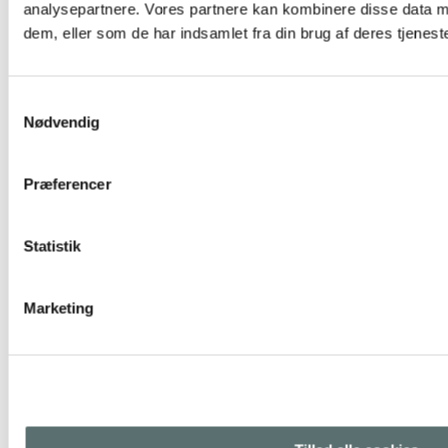
analysepartnere. Vores partnere kan kombinere disse data m
dem, eller som de har indsamlet fra din brug af deres tjeneste
Samtykkevalg
Nødvendig
23. jun 2025
Præferencer
Flow er ikke hurtighed, flow er harmoni
Flow – fra kravlende børn til voksne yogier Flow har altid optaget
mig. Allerede i mine tidlige år som pædagog...
Statistik
LÆS MERE
Marketing