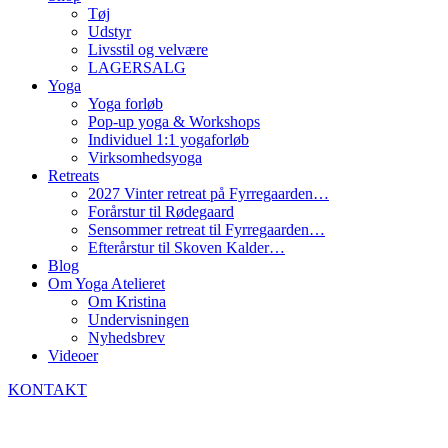
Tøj
Udstyr
Livsstil og velvære
LAGERSALG
Yoga
Yoga forløb
Pop-up yoga & Workshops
Individuel 1:1 yogaforløb
Virksomhedsyoga
Retreats
2027 Vinter retreat på Fyrregaarden…
Forårstur til Rødegaard
Sensommer retreat til Fyrregaarden…
Efterårstur til Skoven Kalder…
Blog
Om Yoga Atelieret
Om Kristina
Undervisningen
Nyhedsbrev
Videoer
KONTAKT