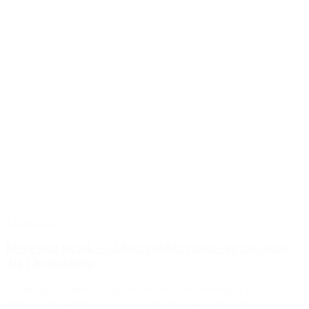
23. sep 2025
Mere end stræk – sådan guider yamas og niyamas
dig i hverdagen
Yamas og Niyamas er yogafilosofiens livsvejledning. Et etisk
kompas, der guider dig. Når vi taler om yoga, er det ofte...