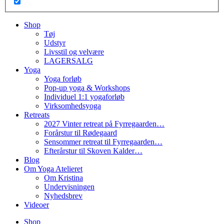
Shop
Tøj
Udstyr
Livsstil og velvære
LAGERSALG
Yoga
Yoga forløb
Pop-up yoga & Workshops
Individuel 1:1 yogaforløb
Virksomhedsyoga
Retreats
2027 Vinter retreat på Fyrregaarden…
Forårstur til Rødegaard
Sensommer retreat til Fyrregaarden…
Efterårstur til Skoven Kalder…
Blog
Om Yoga Atelieret
Om Kristina
Undervisningen
Nyhedsbrev
Videoer
Shop