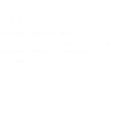
05. jan 2026
New year – new me… eller?
New year – new me? … eller måske bare mere mig Hvert år sker
det samme.Kalenderen skifter. Himlen fyldes af...
LÆS MERE