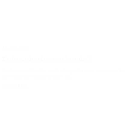
18. maj 2026
Er det sundt at lave yoga hver dag?
Det korte svar?Ja. Men måske ikke på den måde, mange tror. For
når vi taler om “yoga hver dag”, så...
LÆS MERE