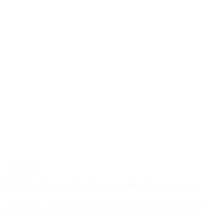
25. jan 2026
De 7 chakraer – når kroppen taler sit eget sprog
Vi lever i en verden, hvor meget bliver forstået gennem hovedet.Vi
analyserer, forklarer, forbedrer og optimerer.Men kroppen har sit