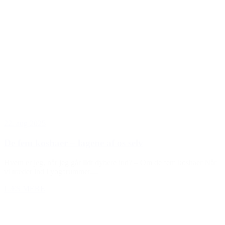
22. aug 2025
De fem koshaer – lagene af os selv
Hvem er jeg, når jeg går lidt dybere ind? – Om de fem koshaer Når
vi træder ind i yogarummet,...
LÆS MERE