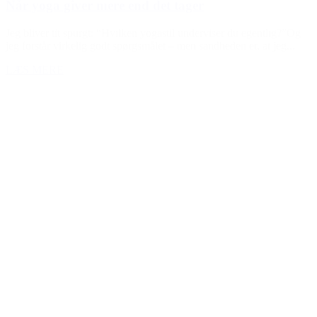
Når yoga giver mere end det tager
Jeg bliver tit spurgt: “Hvilken yogastil underviser du egentlig?”Og
jeg forstår virkelig godt spørgsmålet – men sandheden er, at jeg...
LÆS MERE