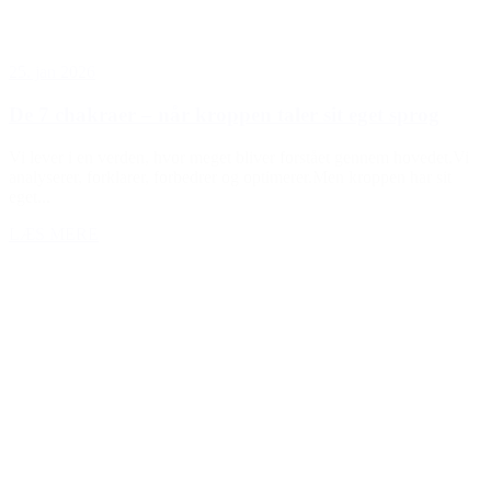
25. jan 2026
De 7 chakraer – når kroppen taler sit eget sprog
Vi lever i en verden, hvor meget bliver forstået gennem hovedet.Vi
analyserer, forklarer, forbedrer og optimerer.Men kroppen har sit
eget...
LÆS MERE