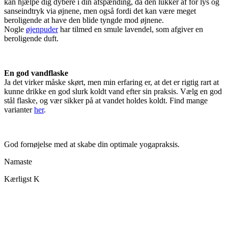
kan hjælpe dig dybere i din afspænding, da den lukker af for lys og
sanseindtryk via øjnene, men også fordi det kan være meget
beroligende at have den blide tyngde mod øjnene.
Nogle
øjenpuder
har tilmed en smule lavendel, som afgiver en
beroligende duft.
En god vandflaske
Ja det virker måske skørt, men min erfaring er, at det er rigtig rart at
kunne drikke en god slurk koldt vand efter sin praksis. Vælg en god
stål flaske, og vær sikker på at vandet holdes koldt. Find mange
varianter
her
.
God fornøjelse med at skabe din optimale yogapraksis.
Namaste
Kærligst K