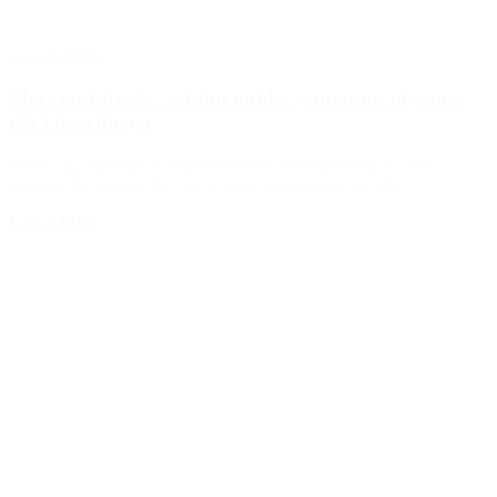
23. sep 2025
Mere end stræk – sådan guider yamas og niyamas
dig i hverdagen
Yamas og Niyamas er yogafilosofiens livsvejledning. Et etisk
kompas, der guider dig. Når vi taler om yoga, er det ofte...
LÆS MERE