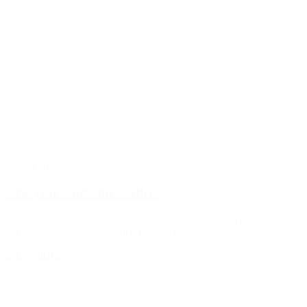
05. jan 2026
New year – new me… eller?
New year – new me? … eller måske bare mere mig Hvert år sker
det samme.Kalenderen skifter. Himlen fyldes af...
LÆS MERE