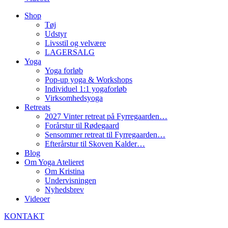
Shop
Tøj
Udstyr
Livsstil og velvære
LAGERSALG
Yoga
Yoga forløb
Pop-up yoga & Workshops
Individuel 1:1 yogaforløb
Virksomhedsyoga
Retreats
2027 Vinter retreat på Fyrregaarden…
Forårstur til Rødegaard
Sensommer retreat til Fyrregaarden…
Efterårstur til Skoven Kalder…
Blog
Om Yoga Atelieret
Om Kristina
Undervisningen
Nyhedsbrev
Videoer
KONTAKT