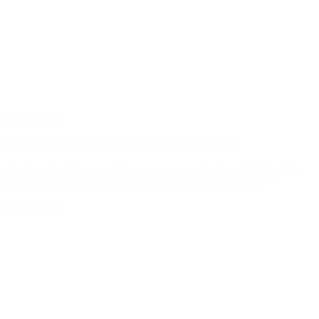
02. feb 2026
20 ting yoga og meditation har lært mig
Jeg begyndte ikke at praktisere yoga og meditation, fordi jeg ville
blive en “bedre version” af mig selv.Jeg begyndte, fordi...
LÆS MERE