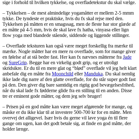
sige i forhold til hvilken tykkelse, og overfladetekstur du skal vælge.
– Tykkelsen – de mest almindelige yogamåtter er mellem 2-5 mmm
tykke. De tyndeste er praktiske, hvis du fx skal rejse med den.
Tykkelsen på måtten er en smagssag, men de fleste har stor glæde af
en måtte på 4-5 mm, hvis de skal lave fx hatha, vinyasa eller lign
flow yoga med blandede stående, siddende og liggende stillinger.
– Overflade teksturen kan også være meget forskellig fra mærke til
mærke. Nogle måtter har en mere ru overflade, som for mange giver
en følelse af at stå bedre fast. Her kan fx nævnes måtterne fra
Jade
og
SureGrip
. Begge har en virkelig godt grip, og er utroligt
skridsikre. Er du til en mere glat og “blød” overflade vil jeg helt klart
anbefale dig en måtte fra
Moonchild
eller
Manduka
. Du skal nemlig
ikke lade dig narre af den glatte overflade, for du står super godt fast
på den. Den giver dig bare samtidig en rigtig god bevægelsesfrihed,
når du skal lade fx fødderne glide fra en stilling til en anden. Disse
tre er eminent gode måtter, og dem jeg selv bruger!
– Prisen på en god måtte kan være meget afgørende for mange, og
måske er du ikke klar til at investere 500-700 kr for en måtte. Men
overvej det alligevel. Især hvis du gerne vil lave yoga én til flere
gange om ugen, kan det godt betale sig, at finde en god måtte, der
holder længe.