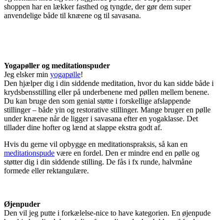
shoppen har en lækker fasthed og tyngde, der gør dem super
anvendelige både til knæene og til savasana.
Yogapøller og meditationspuder
Jeg elsker min
yogapølle
!
Den hjælper dig i din siddende meditation, hvor du kan sidde både i
krydsbensstilling eller på underbenene med pøllen mellem benene.
Du kan bruge den som genial støtte i forskellige afslappende
stillinger – både yin og restorative stillinger. Mange bruger en pølle
under knæene når de ligger i savasana efter en yogaklasse. Det
tillader dine hofter og lænd at slappe ekstra godt af.
Hvis du gerne vil opbygge en meditationspraksis, så kan en
meditationspude
være en fordel. Den er mindre end en pølle og
støtter dig i din siddende stilling. De fås i fx runde, halvmåne
formede eller rektangulære.
Øjenpuder
Den vil jeg putte i forkælelse-nice to have kategorien. En øjenpude