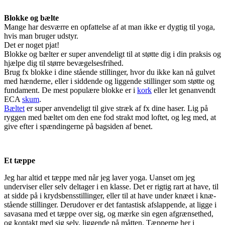
Blokke og bælte
Mange har desværre en opfattelse af at man ikke er dygtig til yoga,
hvis man bruger udstyr.
Det er noget pjat!
Blokke og bælter er super anvendeligt til at støtte dig i din praksis og
hjælpe dig til større bevægelsesfrihed.
Brug fx blokke i dine stående stillinger, hvor du ikke kan nå gulvet
med hænderne, eller i siddende og liggende stillinger som støtte og
fundament. De mest populære blokke er i
kork
eller let genanvendt
ECA
skum
.
Bæltet
er super anvendeligt til give stræk af fx dine haser. Lig på
ryggen med bæltet om den ene fod strakt mod loftet, og leg med, at
give efter i spændingerne på bagsiden af benet.
Et tæppe
Jeg har altid et tæppe med når jeg laver yoga. Uanset om jeg
underviser eller selv deltager i en klasse. Det er rigtig rart at have, til
at sidde på i krydsbensstillinger, eller til at have under knæet i knæ-
stående stillinger. Derudover er det fantastisk afslappende, at ligge i
savasana med et tæppe over sig, og mærke sin egen afgrænsethed,
og kontakt med sig selv, liggende på måtten. Tæpperne her i