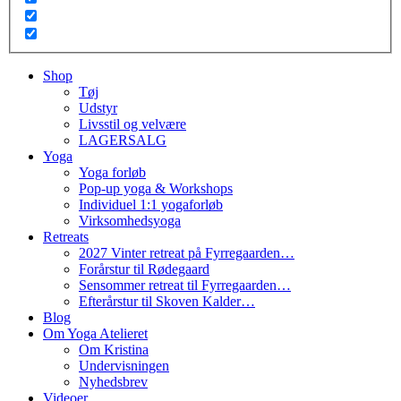
Shop
Tøj
Udstyr
Livsstil og velvære
LAGERSALG
Yoga
Yoga forløb
Pop-up yoga & Workshops
Individuel 1:1 yogaforløb
Virksomhedsyoga
Retreats
2027 Vinter retreat på Fyrregaarden…
Forårstur til Rødegaard
Sensommer retreat til Fyrregaarden…
Efterårstur til Skoven Kalder…
Blog
Om Yoga Atelieret
Om Kristina
Undervisningen
Nyhedsbrev
Videoer