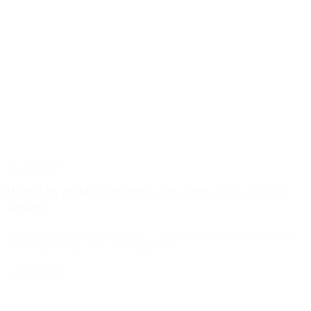
05. feb 2026
Hvordan måler vi egentlig, om vores yoga praksis
virker?
Virker det egentlig det yoga der?? Når vi taler om udvikling i yoga,
falder blikket ofte (helt naturligt) på det...
LÆS MERE