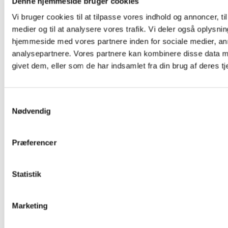
Denne hjemmeside bruger cookies
Vi bruger cookies til at tilpasse vores indhold og annoncer, til 
medier og til at analysere vores trafik. Vi deler også oplysni
hjemmeside med vores partnere inden for sociale medier, a
analysepartnere. Vores partnere kan kombinere disse data m
givet dem, eller som de har indsamlet fra din brug af deres tj
04. dec 2025
Når yoga giver mere end det tager
Samtykkevalg
Nødvendig
Jeg bliver tit spurgt: “Hvilken yogastil underviser du egentlig?”Og
jeg forstår virkelig godt spørgsmålet – men sandheden er, at jeg...
LÆS MERE
Præferencer
Statistik
Marketing