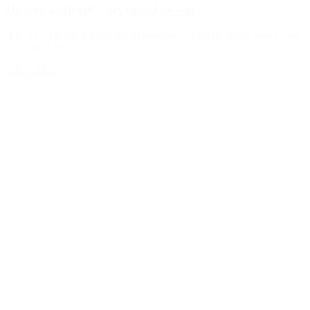
De fem koshaer – lagene af os selv
Hvem er jeg, når jeg går lidt dybere ind? – Om de fem koshaer Når
vi træder ind i yogarummet,...
LÆS MERE