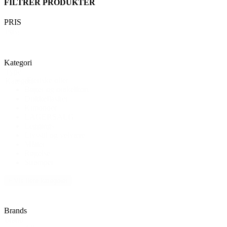
FILTRER PRODUKTER
PRIS
Pris
Nulstil
Kategori
Type
Æteriske olier
Kategori
Bøger og orakelkort
Drikkeflasker
Kimonoer
LAGERSALG
Leggings
Livsstil og velvære
Måtter
Røgelse
Strømper
+ Vis flere kategoier
Brands
brand