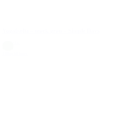
Yogabælte – mørk grøn – Simple Days
89,00 kr.
Grøn
Tilføj til kurv