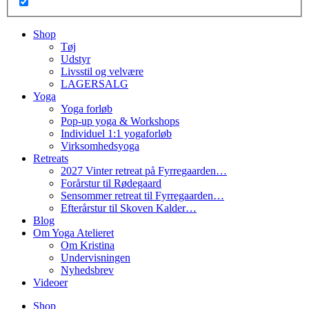
Shop
Tøj
Udstyr
Livsstil og velvære
LAGERSALG
Yoga
Yoga forløb
Pop-up yoga & Workshops
Individuel 1:1 yogaforløb
Virksomhedsyoga
Retreats
2027 Vinter retreat på Fyrregaarden…
Forårstur til Rødegaard
Sensommer retreat til Fyrregaarden…
Efterårstur til Skoven Kalder…
Blog
Om Yoga Atelieret
Om Kristina
Undervisningen
Nyhedsbrev
Videoer
Shop