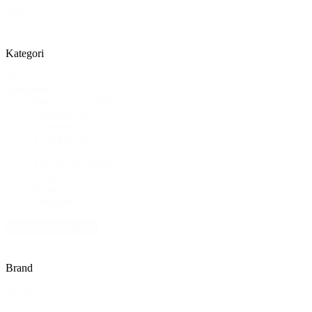
Pris
Nulstil
Kategori
Type
Æteriske olier
Kategori
Bøger og orakelkort
Drikkeflasker
Kimonoer
LAGERSALG
Leggings
Livsstil og velvære
Måtter
Røgelse
Strømper
+ Vis flere kategoier
Brand
brand
Alle