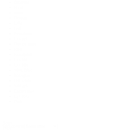
Blomme
Hvid
natur
Orange
Lilla
Gul
Petrolium
Lys grå
Oliven grøn
Rød
Koralpink
Lys blå
Lys lilla
Mint Blue
koksgraa
Off white
Stål grå
Eucalyptus
Lys rosa
Pink
Sotér
Sort content
efter