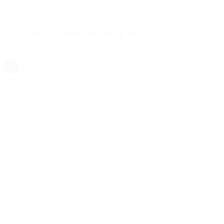
Gai+Lisva – Anne wool wrap top
699,00 kr.
L
|
M
|
S
|
XL
|
XXL
Sort
Vælg muligheder