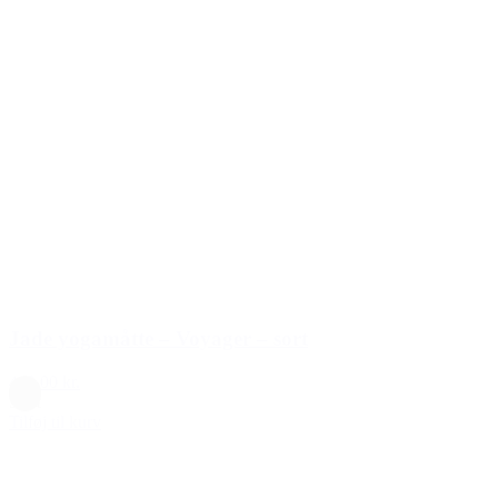
Jade yogamåtte – Voyager – sort
449,00 kr.
Sort
Tilføj til kurv