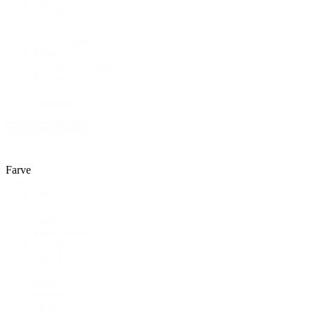
Alle
Ayaida
AYU
Bella Beluga
Éternel
Fischer pure nature
Florame
GAI+LISVA
Hummel
+ Vis flere brands
Farve
Farve
Sort
Blå
Grøn
Earth (brun)
Creme
Mixed
Grå
Rosa
Blomme
Hvid