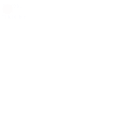
649,00 kr.
Rosa
Tilføj til kurv