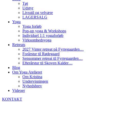
Tøj
Udstyr
Livsstil og velvære
LAGERSALG
Yoga
Yoga forløb
Pop-up yoga & Workshops
Individuel 1:1 yogaforløb
Virksomhedsyoga
Retreats
2027 Vinter retreat på Fyrregaarden…
Forårstur til Rødegaard
Sensommer retreat til Fyrregaarden…
Efterårstur til Skoven Kalder…
Blog
Om Yoga Atelieret
Om Kristina
Undervisningen
Nyhedsbrev
Videoer
KONTAKT