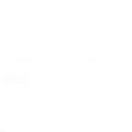
TILBUD
Moonchild Lunar Luxe cami top – Fig
499,00 kr.
439,00 kr.
L
|
M
|
S
|
XL
|
XS
Earth (brun)
Vælg muligheder