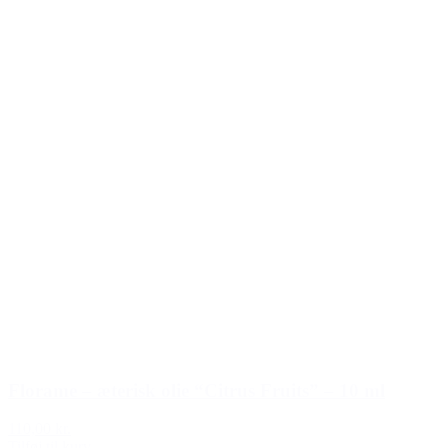
Florame – æterisk olie “Citrus Fruits” – 10 ml
110,00 kr.
Tilføj til kurv