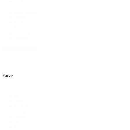
Ayaida
AYU
Bella Beluga
Éternel
Fischer pure nature
Florame
GAI+LISVA
Hummel
+ Vis flere brands
Farve
Farve
Sort
Blå
Grøn
Earth (brun)
Creme
Mixed
Grå
Rosa