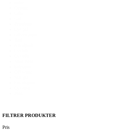
natur
Orange
Lilla
Gul
Petrolium
Lys grå
Oliven grøn
Rød
Koralpink
Lys blå
Lys lilla
Mint Blue
koksgraa
Off white
Stål grå
Eucalyptus
Lys rosa
Pink
FILTRER PRODUKTER
Pris