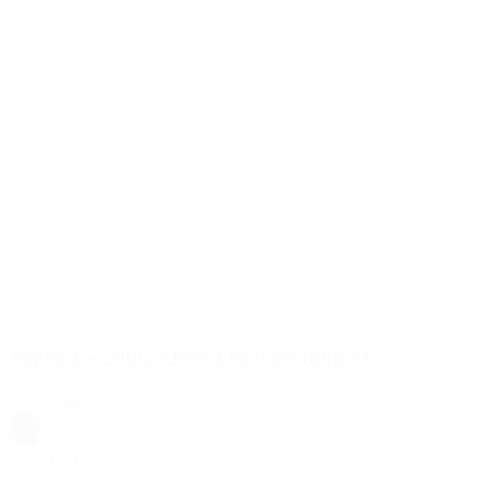
TILBUD
Yogamii – Anna Short Leggings (kun S)
329,00 kr.
219,00 kr.
L
|
M
|
S
Sort
Vælg muligheder