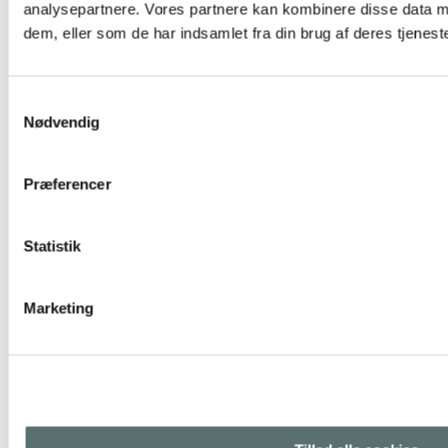
analysepartnere. Vores partnere kan kombinere disse data m
419,00 kr.
379,00 kr.
dem, eller som de har indsamlet fra din brug af deres tjeneste
L
|
M
|
S
|
XL
|
XS
Blå
,
Orange
,
Sort
Vælg muligheder
Samtykkevalg
Nødvendig
Præferencer
Statistik
Marketing