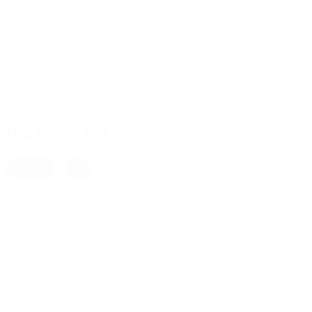
TILBUD
Miin Bottle – Pink
199,00 kr.
169,00 kr.
Koralpink
,
Rosa
Tilføj til kurv