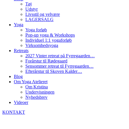
Tøj
Udstyr
Livsstil og velvære
LAGERSALG
Yoga
Yoga forløb
Pop-up yoga & Workshops
Individuel 1:1 yogaforløb
Virksomhedsyoga
Retreats
2027 Vinter retreat på Fyrregaarden…
Forårstur til Rødegaard
Sensommer retreat til Fyrregaarden…
Efterårstur til Skoven Kalder…
Blog
Om Yoga Atelieret
Om Kristina
Undervisningen
Nyhedsbrev
Videoer
KONTAKT