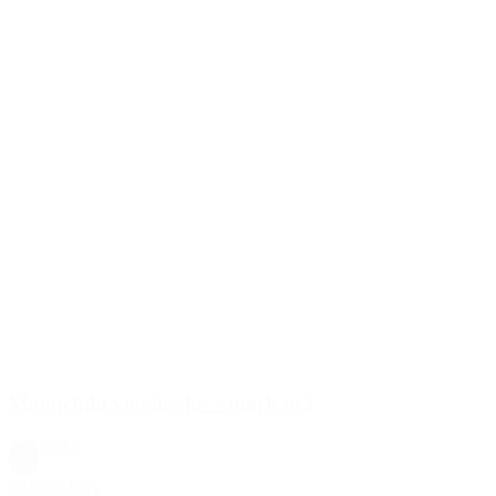
Moonchild yogabælte – mørk grå
125,00 kr.
Grå
Tilføj til kurv