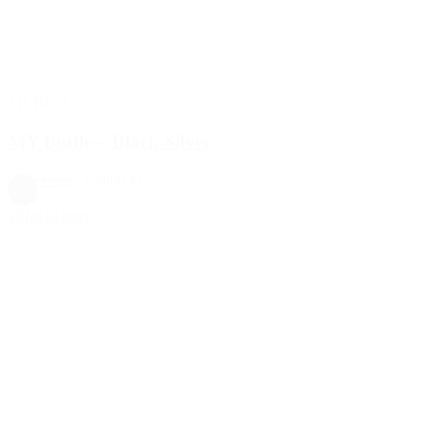
TILBUD
MY Bottle – Black Silver
240,00 kr.
199,00 kr.
Sort
Tilføj til kurv