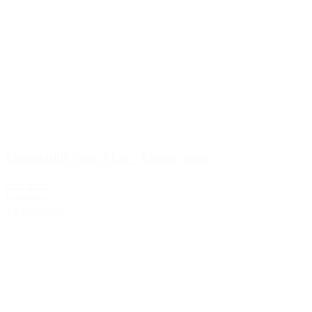
Moonchild Yoga Mat – Moon stone
695,00 kr.
koksgraa
Tilføj til kurv