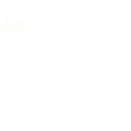
Moonchild Lunar Luxe cami top – Fig
499,00 kr.
439,00 kr.
L
|
M
|
S
|
XL
|
XS
Earth (brun)
Vælg muligheder