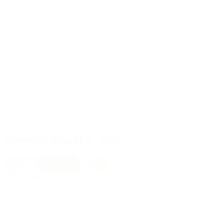
TILBUD
Moonchild Yoga Mat – Clay
695,00 kr.
595,00 kr.
Creme
,
Earth (brun)
,
natur
Tilføj til kurv