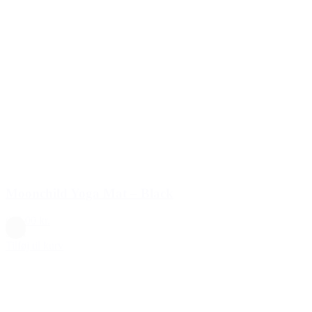
Moonchild Yoga Mat – Black
695,00 kr.
Sort
Tilføj til kurv