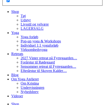
Shop
Tøj
Udstyr
Livsstil og velvære
LAGERSALG
Yoga
Yoga forløb
Pop-up yoga & Workshops
Individuel 1:1 yogaforløb
Virksomhedsyoga
Retreats
2027 Vinter retreat på Fyrregaarden…
Forårstur til Rødegaard
Sensommer retreat til Fyrregaarden…
Efterårstur til Skoven Kalder…
Blog
Om Yoga Atelieret
Om Kristina
Undervisningen
Nyhedsbrev
Videoer
Shop