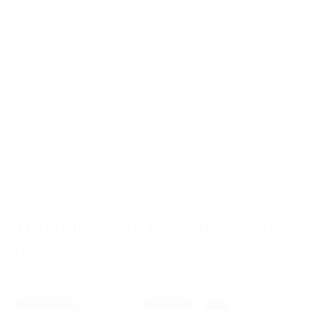
TILBUD
Yogamii – Lilly leggings High
rise
499,00 kr.
400,00 kr.
L
|
M
|
S