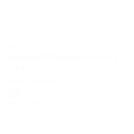
TILBUD
Moonchild Volume tankt top –
Creme
419,00 kr.
299,00 kr.
M
Creme
Vælg muligheder