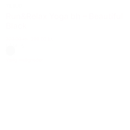
TILBUD
Run&Relax Yoga bh – Beautiful
Black
379,00 kr.
299,00 kr.
L
|
M
|
S
Sort
Vælg muligheder