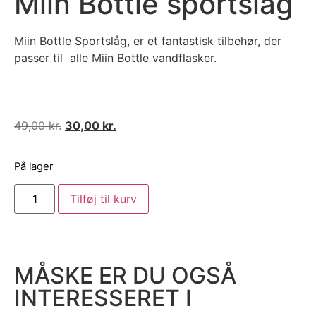
Miin Bottle sportslåg
Miin Bottle Sportslåg, er et fantastisk tilbehør, der
passer til alle Miin Bottle vandflasker.
49,00
kr.
30,00
kr.
På lager
Tilføj til kurv
MÅSKE ER DU OGSÅ
INTERESSERET I