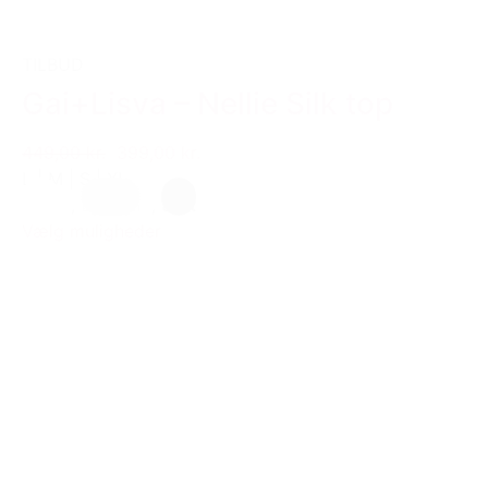
TILBUD
Gai+Lisva – Nellie Silk top
449,00 kr.
399,00 kr.
L
|
M
|
S
|
XL
Hvid
,
Lys grå
,
Sort
Vælg muligheder