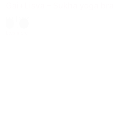
Gai+Lisva – Sukha yoga bra
M/L
|
XS/S
Grå
,
Sort
Læs mere