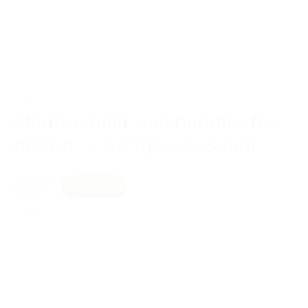
TILBUD
Mantra mala “Jeg handler fra
hjertet” – wengé træ 8 mm
649,00 kr.
555,00 kr.
Creme
,
Earth (brun)
Tilføj til kurv