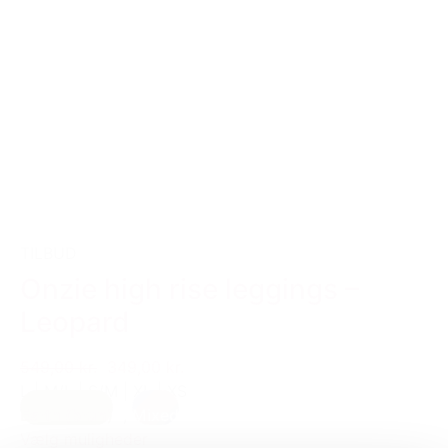
TILBUD
Onzie high rise leggings –
Leopard
549,00 kr.
349,00 kr.
L
|
M/L
|
S/M
|
XL
|
XS
Earth (brun)
,
Mixed
Vælg muligheder