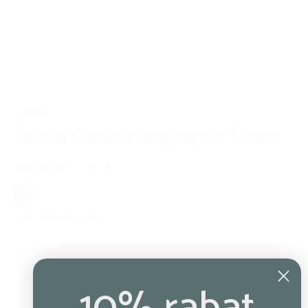
TILBUD
Onzie Capri Leggings – Fields
449,00 kr.
250,00 kr.
L/L
Grå
Vælg muligheder