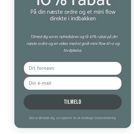
10% rabat
På din næste ordre og et mini flow
direkte i indbakken
Tilmed dig vores nyhedsbrev og få 10% rabat på din
næste ordre og en video med et godt mini flow til ro og
fordybelse.
TILMELD
Ved at tilmelde dig, accepterer du at modtage markedsføring