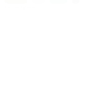
Earth (brun)
,
Lys lilla
,
Petrolium
,
Sort
Vælg muligheder