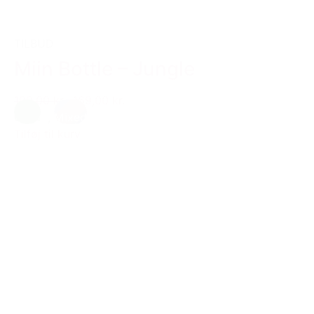
TILBUD
Miin Bottle – Jungle
199,00 kr.
169,00 kr.
Grøn
,
Mixed
Tilføj til kurv