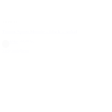
TILBUD
Toesox Sport Minnie – black – ankel
110,00 kr.
88,00 kr.
Sort
Vælg muligheder