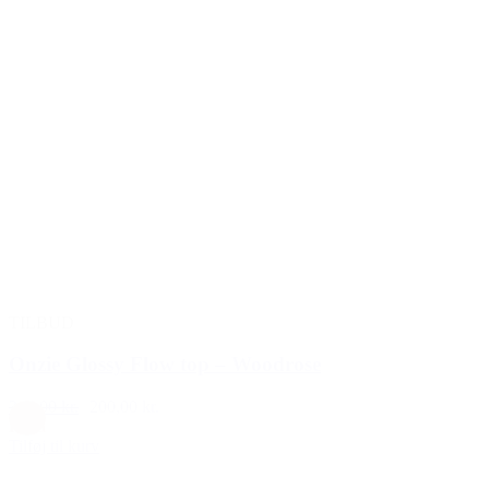
TILBUD
Onzie Glossy Flow top – Woodrose
349,00 kr.
200,00 kr.
Rosa
Tilføj til kurv