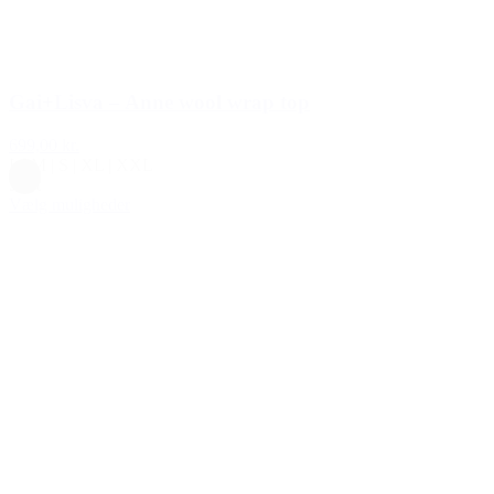
Gai+Lisva – Anne wool wrap top
699,00 kr.
L
|
M
|
S
|
XL
|
XXL
Sort
Vælg muligheder