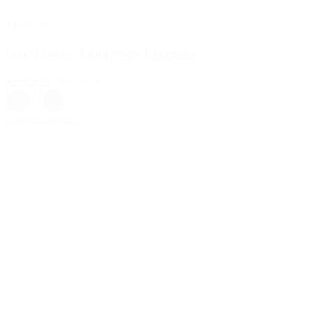
TILBUD
Gai+Lisva – Lena yoga Leggings
499,00 kr.
400,00 kr.
L/XL
|
S/M
Grøn
,
Sort
Vælg muligheder