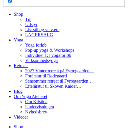
Shop
Tøj
Udstyr
Livsstil og velvære
LAGERSALG
Yoga
Yoga forløb
Pop-up yoga & Workshops
Individuel 1:1 yogaforløb
Virksomhedsyoga
Retreats
2027 Vinter retreat på Fyrregaarden…
Forårstur til Rødegaard
Sensommer retreat til Fyrregaarden…
Efterårstur til Skoven Kalder…
Blog
Om Yoga Atelieret
Om Kristina
Undervisningen
Nyhedsbrev
Videoer
Shop