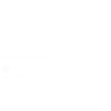
TILBUD
Toesox Low Rise – Black
129,00 kr.
100,00 kr.
Sort
Vælg muligheder