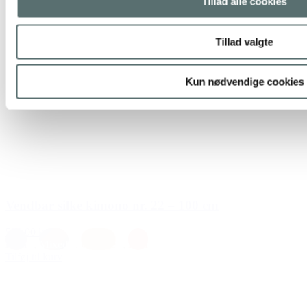
Tillad alle cookies
Tillad valgte
Kun nødvendige cookies
Vendbar silke kimono nr. 22 – 100 cm
599,00 kr.
Lilla
,
Mixed
,
Orange
,
Rød
Tilføj til kurv