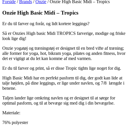
Forside
/
Brands
/
Onzie
/ Onzie High Basic Midi – Tropics
Onzie High Basic Midi – Tropics
Er du til farver og forår, og lidt kortere leggings?
Så er Onzies High basic Midi TROPICS farverige, modige og friske
look lige dig!
Onzie yogatøj og træningstøj er designet til en bred vifte af træning;
alle former for yoga, hot, bikram yoga, pilates og anden fitness, hvor
det er vigtigt at du let kan komme af med varmen.
Er du til farver og print, så er disse Tropic tights lige noget for dig.
High Basic Midi har en perfekt pasform til dig, der godt kan lide at
talje højden, på dine leggings, er lige under navlen, og 7/8 længde i
benene.
Taljen lander lige omkring navlen og er designet til at sørge for
optimal pasform, og til at bevæge sig med dig i din bevægelse.
Materiale:
76% polyester