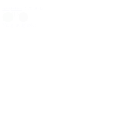
629,00 kr.
579,00 kr.
L
|
M
|
S
Grøn
,
Sort
Vælg muligheder