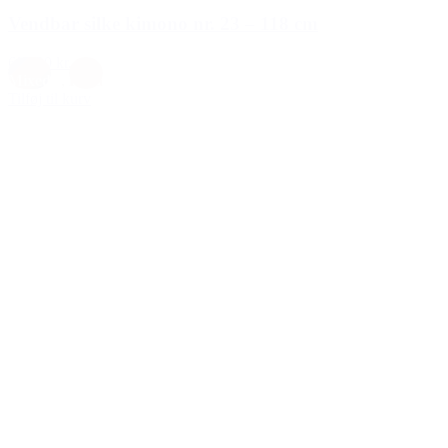
Vendbar silke kimono nr. 23 – 118 cm
699,00 kr.
Mixed
,
Rosa
Tilføj til kurv