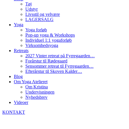
Tøj
Udstyr
Livsstil og velvære
LAGERSALG
Yoga
Yoga forløb
Pop-up yoga & Workshops
Individuel 1:1 yogaforløb
Virksomhedsyoga
Retreats
2027 Vinter retreat på Fyrregaarden…
Forårstur til Rødegaard
Sensommer retreat til Fyrregaarden…
Efterårstur til Skoven Kalder…
Blog
Om Yoga Atelieret
Om Kristina
Undervisningen
Nyhedsbrev
Videoer
KONTAKT