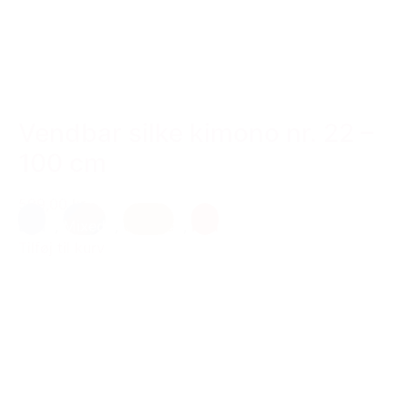
Vendbar silke kimono nr. 22 –
100 cm
599,00 kr.
Lilla
,
Mixed
,
Orange
,
Rød
Tilføj til kurv