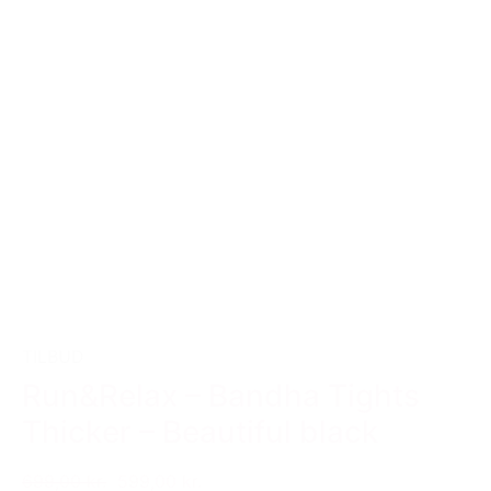
TILBUD
Run&Relax – Bandha Tights
Thicker – Beautiful black
699,00 kr.
599,00 kr.