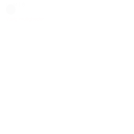
L
|
M
|
S
Sort
Vælg muligheder