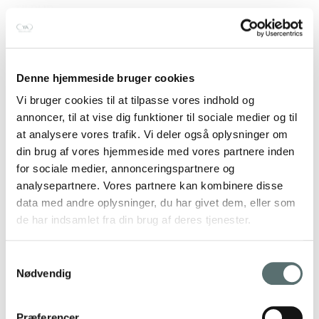
TILBUD
Moonchild Lunar Luxe cami
top – Fig
Denne hjemmeside bruger cookies
499,00 kr.
439,00 kr.
Vi bruger cookies til at tilpasse vores indhold og
L
|
M
|
S
|
XL
|
XS
annoncer, til at vise dig funktioner til sociale medier og til
Earth (brun)
at analysere vores trafik. Vi deler også oplysninger om
Vælg muligheder
din brug af vores hjemmeside med vores partnere inden
for sociale medier, annonceringspartnere og
analysepartnere. Vores partnere kan kombinere disse
data med andre oplysninger, du har givet dem, eller som
de har indsamlet fra din brug af deres tjenester.
Samtykkevalg
Nødvendig
Præferencer