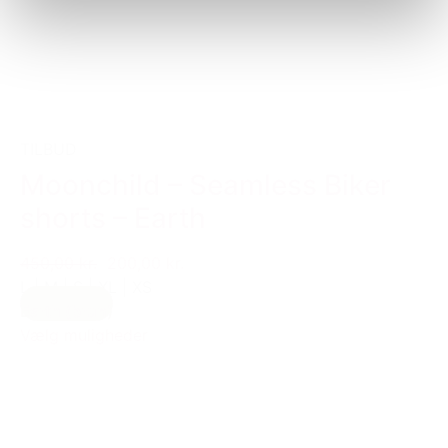
TILBUD
Moonchild – Seamless Biker
shorts – Earth
450,00 kr.
200,00 kr.
L
|
M
|
S
|
XL
|
XS
Earth (brun)
Vælg muligheder