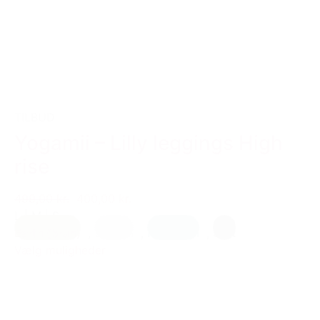
TILBUD
Yogamii – Lilly leggings High
rise
499,00 kr.
400,00 kr.
L
|
M
|
S
Earth (brun)
,
Lys lilla
,
Petrolium
,
Sort
Vælg muligheder