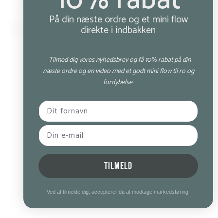
10% rabat
449,00 kr.
250,00 kr.
På din næste ordre og et mini flow
L/L
direkte i indbakken
Grå
Vælg muligheder
Tilmed dig vores nyhedsbrev og få 10% rabat på din
næste ordre og en video med et godt mini flow til ro og
fordybelse.
TILMELD
Ved at tilmelde dig, accepterer du at modtage markedsføring