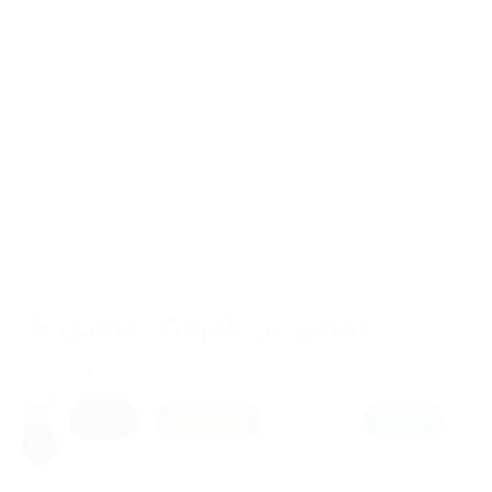
Yogamii- Anjali yogatop
399,00 kr.
L
|
M
|
S
|
XS
Blå
,
Blomme
,
Earth (brun)
,
Lys lilla
,
Petrolium
,
Sort
Vælg muligheder