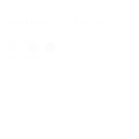
TILBUD
Gai+Lisva – Lifa yoga top
399,00 kr.
349,00 kr.
L/XL
|
S/M
Creme
,
Grøn
,
Sort
Vælg muligheder