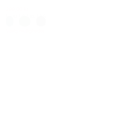
299,00 kr.
L
|
M
|
S
|
XL
|
XS
Blå
,
Grøn
,
Sort
Vælg muligheder