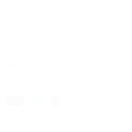
TILBUD
Yogamii – Mudra Shorts
299,00 kr.
150,00 kr.
L
|
M
|
S
Blomme
,
Lys blå
,
Sort
Vælg muligheder