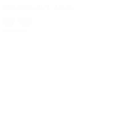
Silke kimono nr. 9 – 122 cm
599,00 kr.
Grøn
,
Mixed
Tilføj til kurv