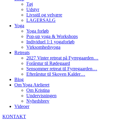
Tøj
Udstyr
Livsstil og velvære
LAGERSALG
Yoga
Yoga forløb
Pop-up yoga & Workshops
Individuel 1:1 yogaforløb
Virksomhedsyoga
Retreats
2027 Vinter retreat på Fyrregaarden…
Forårstur til Rødegaard
Sensommer retreat til Fyrregaarden…
Efterårstur til Skoven Kalder…
Blog
Om Yoga Atelieret
Om Kristina
Undervisningen
Nyhedsbrev
Videoer
KONTAKT