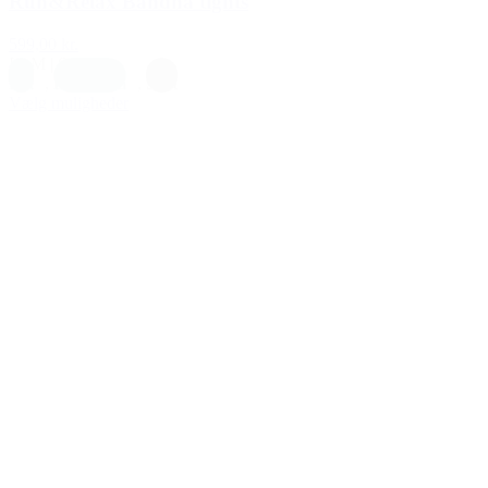
Run&Relax Bandha tights
599,00 kr.
L
|
M
|
S
Blå
,
Petrolium
,
Sort
Vælg muligheder