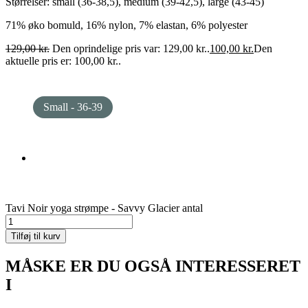
Størrelser: small (36-38,5), medium (39-42,5), large (43-45)
71% øko bomuld, 16% nylon, 7% elastan, 6% polyester
129,00
kr.
Den oprindelige pris var: 129,00 kr..
100,00
kr.
Den
aktuelle pris er: 100,00 kr..
Small - 36-39
Tavi Noir yoga strømpe - Savvy Glacier antal
Tilføj til kurv
MÅSKE ER DU OGSÅ INTERESSERET
I