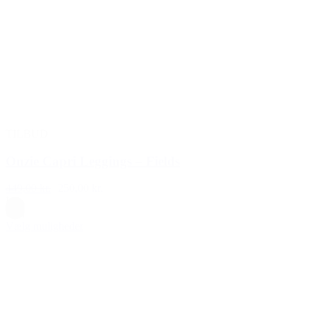
TILBUD
Onzie Capri Leggings – Fields
449,00 kr.
250,00 kr.
L/L
Grå
Vælg muligheder