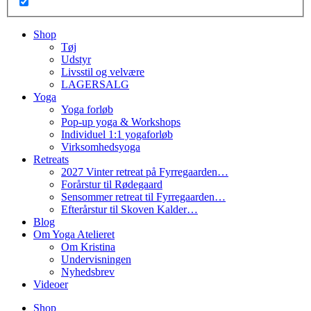
Shop
Tøj
Udstyr
Livsstil og velvære
LAGERSALG
Yoga
Yoga forløb
Pop-up yoga & Workshops
Individuel 1:1 yogaforløb
Virksomhedsyoga
Retreats
2027 Vinter retreat på Fyrregaarden…
Forårstur til Rødegaard
Sensommer retreat til Fyrregaarden…
Efterårstur til Skoven Kalder…
Blog
Om Yoga Atelieret
Om Kristina
Undervisningen
Nyhedsbrev
Videoer
Shop