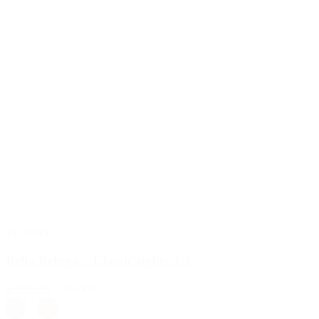
TILBUD
Bella Beluga – Classic tights 3/4
479,00 kr.
169,00 kr.
M
|
S
|
XL
Grå
,
Rød