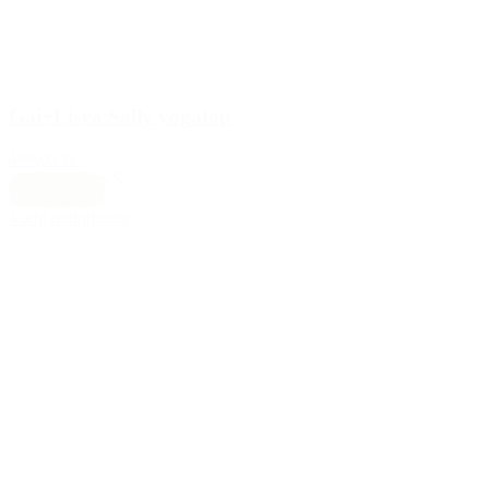
Gai+Lisva Sally yogatop
499,00 kr.
M/L
|
XL
|
XS/S
Earth (brun)
Vælg muligheder