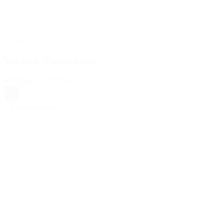
TILBUD
Yogamii- Mudra pants
499,00 kr.
399,00 kr.
L
|
M
|
S
|
XL
|
XS
Sort
Vælg muligheder