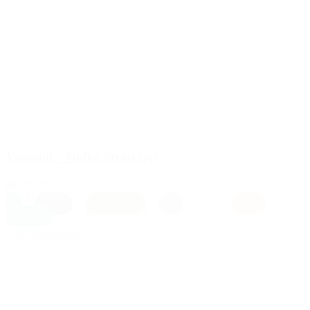
Yogamii – Nidra Strap top
449,00 kr.
L
|
M
|
S
|
XS
Blå
,
Blomme
,
Earth (brun)
,
Grøn
,
Hvid
,
Orange
,
Petrolium
Vælg muligheder