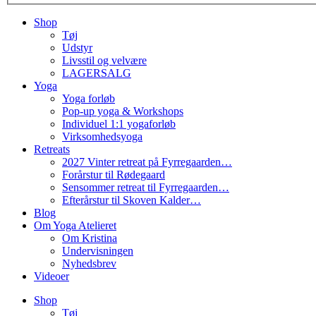
Shop
Tøj
Udstyr
Livsstil og velvære
LAGERSALG
Yoga
Yoga forløb
Pop-up yoga & Workshops
Individuel 1:1 yogaforløb
Virksomhedsyoga
Retreats
2027 Vinter retreat på Fyrregaarden…
Forårstur til Rødegaard
Sensommer retreat til Fyrregaarden…
Efterårstur til Skoven Kalder…
Blog
Om Yoga Atelieret
Om Kristina
Undervisningen
Nyhedsbrev
Videoer
Shop
Tøj