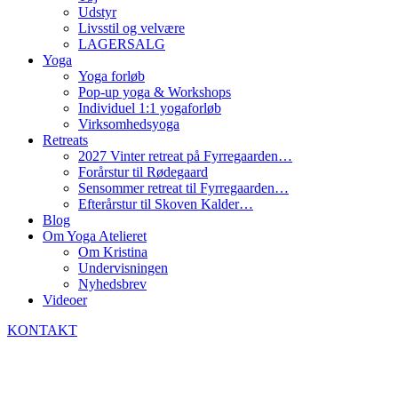
Udstyr
Livsstil og velvære
LAGERSALG
Yoga
Yoga forløb
Pop-up yoga & Workshops
Individuel 1:1 yogaforløb
Virksomhedsyoga
Retreats
2027 Vinter retreat på Fyrregaarden…
Forårstur til Rødegaard
Sensommer retreat til Fyrregaarden…
Efterårstur til Skoven Kalder…
Blog
Om Yoga Atelieret
Om Kristina
Undervisningen
Nyhedsbrev
Videoer
KONTAKT