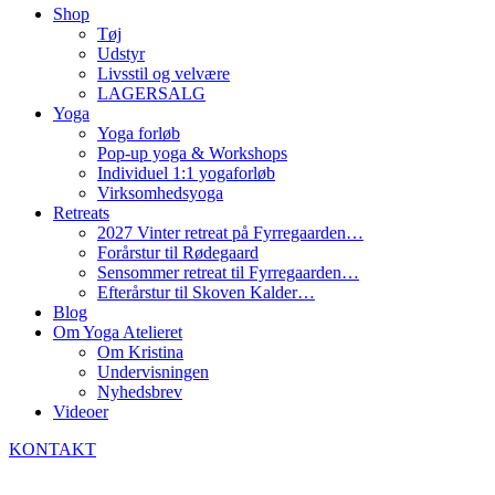
Shop
Tøj
Udstyr
Livsstil og velvære
LAGERSALG
Yoga
Yoga forløb
Pop-up yoga & Workshops
Individuel 1:1 yogaforløb
Virksomhedsyoga
Retreats
2027 Vinter retreat på Fyrregaarden…
Forårstur til Rødegaard
Sensommer retreat til Fyrregaarden…
Efterårstur til Skoven Kalder…
Blog
Om Yoga Atelieret
Om Kristina
Undervisningen
Nyhedsbrev
Videoer
KONTAKT