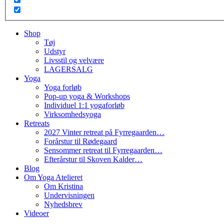
Shop
Tøj
Udstyr
Livsstil og velvære
LAGERSALG
Yoga
Yoga forløb
Pop-up yoga & Workshops
Individuel 1:1 yogaforløb
Virksomhedsyoga
Retreats
2027 Vinter retreat på Fyrregaarden…
Forårstur til Rødegaard
Sensommer retreat til Fyrregaarden…
Efterårstur til Skoven Kalder…
Blog
Om Yoga Atelieret
Om Kristina
Undervisningen
Nyhedsbrev
Videoer