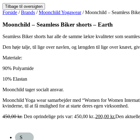
Forside
/
Brands
/
Moonchild Yogawear
/ Moonchild – Seamless Biker
Moonchild – Seamless Biker shorts – Earth
Seamless Biker shorts har alle de samme lækre kvaliteter som seamless
Den høje talje, til lige over navlen, og længden til lige over knæet, 
Materiale:
90% Polyamide
10% Elastan
Moonchild tager socialt ansvar.
Moonchild Yoga wear samarbejder med “Women for Women International
kvinderne, til at få mulighed for at starte deres egen virksomhed.
450,00
kr.
Den oprindelige pris var: 450,00 kr..
200,00
kr.
Den aktuelle 
S