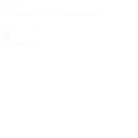
TILBUD
Run&Relax Yoga bh – Beautiful Black
379,00 kr.
299,00 kr.
L
|
M
|
S
Sort
Vælg muligheder