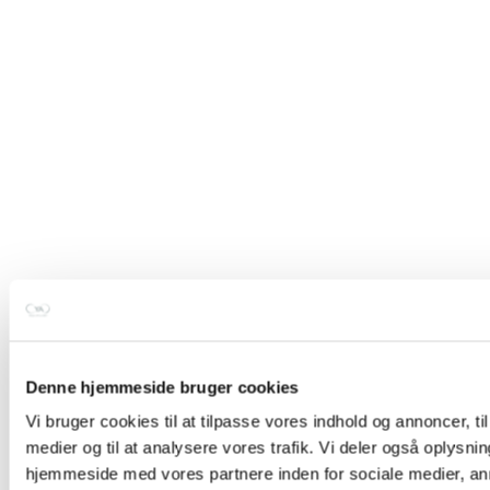
TILBUD
Denne hjemmeside bruger cookies
Vi bruger cookies til at tilpasse vores indhold og annoncer, til 
Toesox Low Rise – Black
medier og til at analysere vores trafik. Vi deler også oplysni
129,00 kr.
100,00 kr.
hjemmeside med vores partnere inden for sociale medier, a
Sort