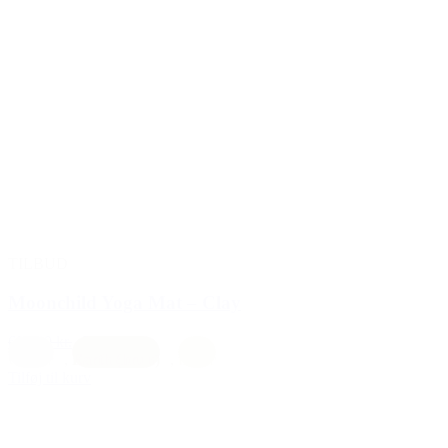
TILBUD
Moonchild Yoga Mat – Clay
695,00 kr.
595,00 kr.
Creme
,
Earth (brun)
,
natur
Tilføj til kurv