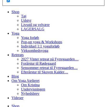
Shop
Tøj
Udstyr
Livsstil og velvære
LAGERSALG
Yoga
Yoga forløb
Pop-up yoga & Workshops
Individuel 1:1 yogaforløb
Virksomhedsyoga
Retreats
2027 Vinter retreat på Fyrregaarden…
Forårstur til Rødegaard
Sensommer retreat til Fyrregaarden…
Efterårstur til Skoven Kalder…
Blog
Om Yoga Atelieret
Om Kristina
Undervisningen
Nyhedsbrev
Videoer
Shop