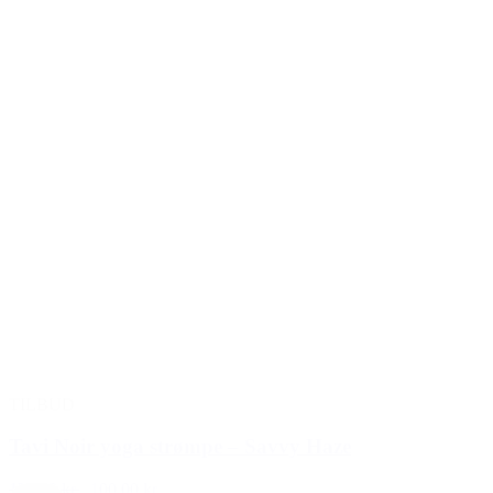
TILBUD
Tavi Noir yoga strømpe – Savvy Haze
129,00 kr.
100,00 kr.