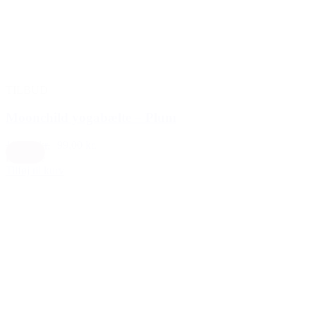
TILBUD
Moonchild yogabælte – Plum
119,00 kr.
99,00 kr.
Blomme
Tilføj til kurv