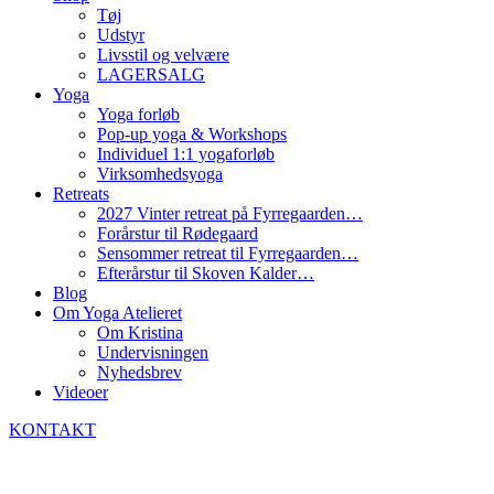
Tøj
Udstyr
Livsstil og velvære
LAGERSALG
Yoga
Yoga forløb
Pop-up yoga & Workshops
Individuel 1:1 yogaforløb
Virksomhedsyoga
Retreats
2027 Vinter retreat på Fyrregaarden…
Forårstur til Rødegaard
Sensommer retreat til Fyrregaarden…
Efterårstur til Skoven Kalder…
Blog
Om Yoga Atelieret
Om Kristina
Undervisningen
Nyhedsbrev
Videoer
KONTAKT