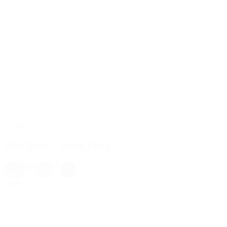
TILBUD
Miin Bottle – Black Flora
199,00 kr.
169,00 kr.
Mixed
,
Rosa
,
Sort
Tilføj til kurv