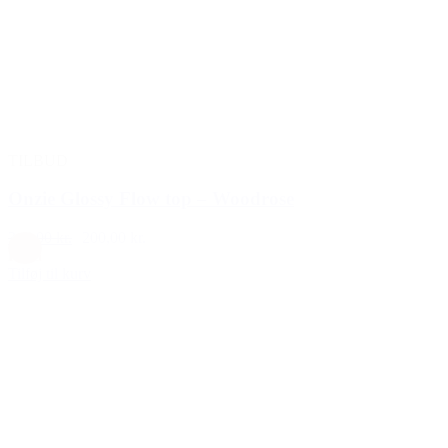
TILBUD
Onzie Glossy Flow top – Woodrose
349,00 kr.
200,00 kr.
Rosa
Tilføj til kurv