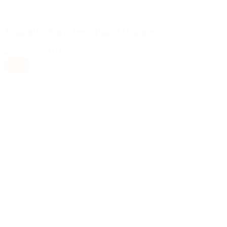
TILBUD
Yogamii – Sara Tee – Burnt Orange
250,00 kr.
100,00 kr.
S
Orange
Vælg muligheder