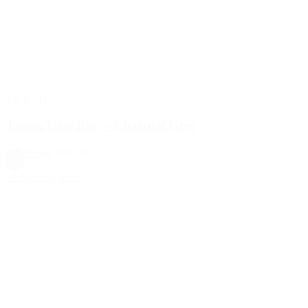
TILBUD
Toesox Low Rise – Charcoal Grey
129,00 kr.
100,00 kr.
Grå
Vælg muligheder