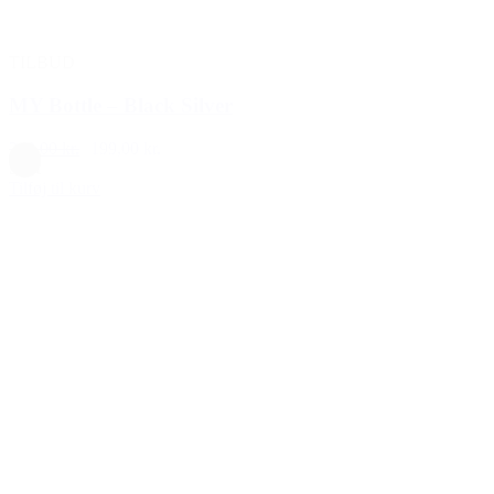
TILBUD
MY Bottle – Black Silver
240,00 kr.
199,00 kr.
Sort
Tilføj til kurv