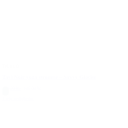
TILBUD
Tavi Noir yoga strømpe – Savvy Glacier
129,00 kr.
100,00 kr.
Blå
Vælg muligheder