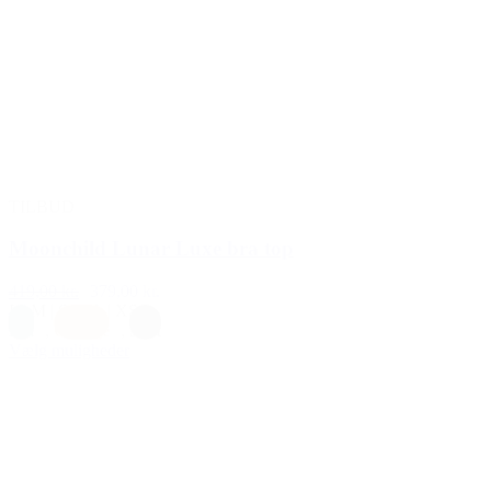
TILBUD
Moonchild Lunar Luxe bra top
419,00 kr.
379,00 kr.
L
|
M
|
S
|
XL
|
XS
Blå
,
Orange
,
Sort
Vælg muligheder