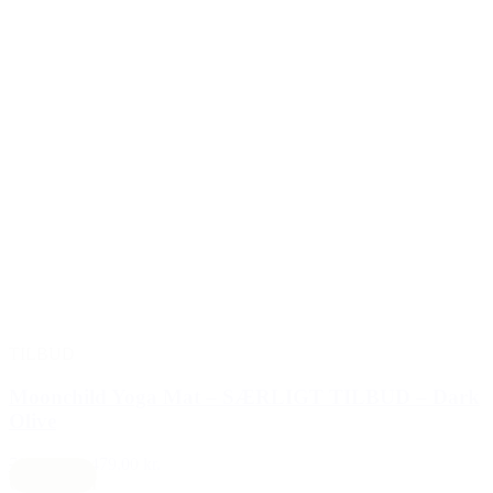
TILBUD
Moonchild Yoga Mat – SÆRLIGT TILBUD – Dark
Olive
700,00 kr.
479,00 kr.
Oliven grøn