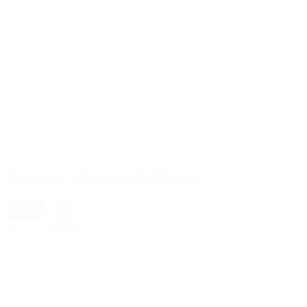
Yogabælte – Koksgrå eller Blomme
89,00 kr.
Blomme
,
Grå
Vælg muligheder