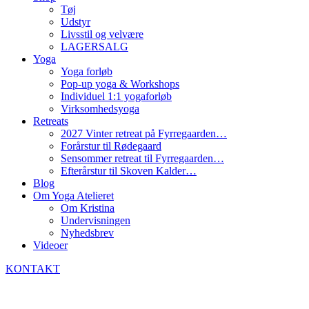
Tøj
Udstyr
Livsstil og velvære
LAGERSALG
Yoga
Yoga forløb
Pop-up yoga & Workshops
Individuel 1:1 yogaforløb
Virksomhedsyoga
Retreats
2027 Vinter retreat på Fyrregaarden…
Forårstur til Rødegaard
Sensommer retreat til Fyrregaarden…
Efterårstur til Skoven Kalder…
Blog
Om Yoga Atelieret
Om Kristina
Undervisningen
Nyhedsbrev
Videoer
KONTAKT