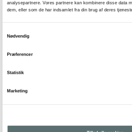
analysepartnere. Vores partnere kan kombinere disse data m
dem, eller som de har indsamlet fra din brug af deres tjeneste
TILBUD
Samtykkevalg
Miin Bottle – Flora
Nødvendig
199,00 kr.
169,00 kr.
Mixed
Præferencer
Tilføj til kurv
Statistik
Marketing