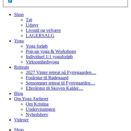
Shop
Tøj
Udstyr
Livsstil og velvære
LAGERSALG
Yoga
Yoga forløb
Pop-up yoga & Workshops
Individuel 1:1 yogaforløb
Virksomhedsyoga
Retreats
2027 Vinter retreat på Fyrregaarden…
Forårstur til Rødegaard
Sensommer retreat til Fyrregaarden…
Efterårstur til Skoven Kalder…
Blog
Om Yoga Atelieret
Om Kristina
Undervisningen
Nyhedsbrev
Videoer
Shop