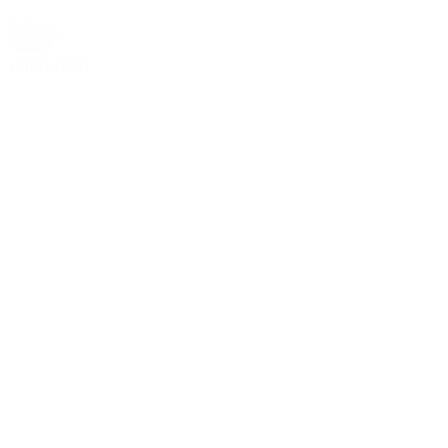
79,00 kr.
Creme
,
Hvid
Tilføj til kurv