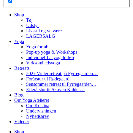
Shop
Tøj
Udstyr
Livsstil og velvære
LAGERSALG
Yoga
Yoga forløb
Pop-up yoga & Workshops
Individuel 1:1 yogaforløb
Virksomhedsyoga
Retreats
2027 Vinter retreat på Fyrregaarden…
Forårstur til Rødegaard
Sensommer retreat til Fyrregaarden…
Efterårstur til Skoven Kalder…
Blog
Om Yoga Atelieret
Om Kristina
Undervisningen
Nyhedsbrev
Videoer
Shop