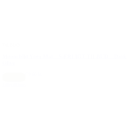
TILBUD
Moonchild Yoga Mat – SÆRLIGT TILBUD – Dark
Olive
700,00 kr.
479,00 kr.
Oliven grøn
Tilføj til kurv