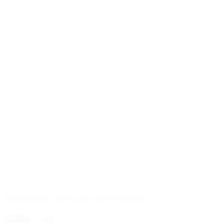
Yogabælte – Koksgrå eller Blomme
89,00 kr.