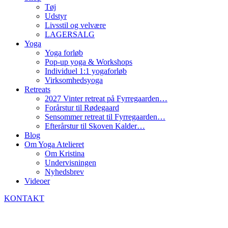
Tøj
Udstyr
Livsstil og velvære
LAGERSALG
Yoga
Yoga forløb
Pop-up yoga & Workshops
Individuel 1:1 yogaforløb
Virksomhedsyoga
Retreats
2027 Vinter retreat på Fyrregaarden…
Forårstur til Rødegaard
Sensommer retreat til Fyrregaarden…
Efterårstur til Skoven Kalder…
Blog
Om Yoga Atelieret
Om Kristina
Undervisningen
Nyhedsbrev
Videoer
KONTAKT