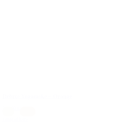
Deluxe Yogataske – Orange
399,00 kr.
natur
,
Orange
Tilføj til kurv