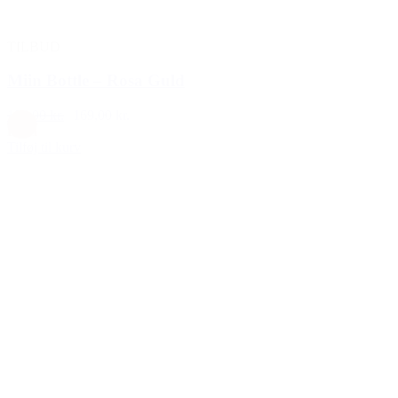
TILBUD
Miin Bottle – Rosa Guld
199,00 kr.
169,00 kr.
Rosa
Tilføj til kurv