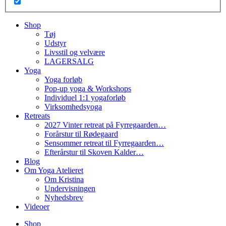
Shop
Tøj
Udstyr
Livsstil og velvære
LAGERSALG
Yoga
Yoga forløb
Pop-up yoga & Workshops
Individuel 1:1 yogaforløb
Virksomhedsyoga
Retreats
2027 Vinter retreat på Fyrregaarden…
Forårstur til Rødegaard
Sensommer retreat til Fyrregaarden…
Efterårstur til Skoven Kalder…
Blog
Om Yoga Atelieret
Om Kristina
Undervisningen
Nyhedsbrev
Videoer
Shop