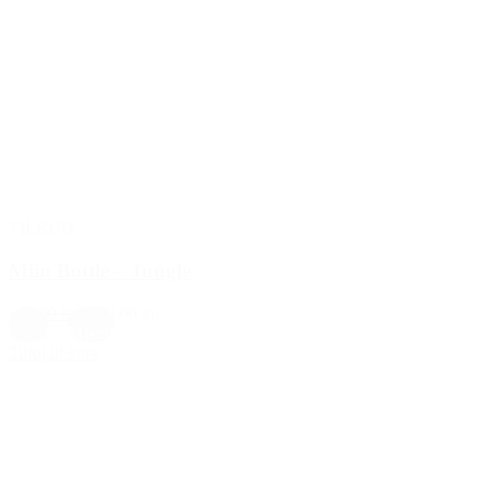
TILBUD
Miin Bottle – Jungle
199,00 kr.
169,00 kr.
Grøn
,
Mixed
Tilføj til kurv