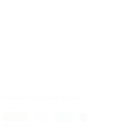
TILBUD
Yogamii – Lilly leggings High rise
499,00 kr.
400,00 kr.
L
|
M
|
S
Earth (brun)
,
Lys lilla
,
Petrolium
,
Sort
Vælg muligheder