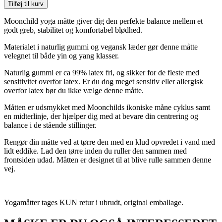
Tilføj til kurv
Moonchild yoga måtte giver dig den perfekte balance mellem et
godt greb, stabilitet og komfortabel blødhed.
Materialet i naturlig gummi og vegansk læder gør denne måtte
velegnet til både yin og yang klasser.
Naturlig gummi er ca 99% latex fri, og sikker for de fleste med
sensitivitet overfor latex. Er du dog meget sensitiv eller allergisk
overfor latex bør du ikke vælge denne måtte.
Måtten er udsmykket med Moonchilds ikoniske måne cyklus samt
en midterlinje, der hjælper dig med at bevare din centrering og
balance i de stående stillinger.
Rengør din måtte ved at tørre den med en klud opvredet i vand med
lidt eddike. Lad den tørre inden du ruller den sammen med
frontsiden udad. Måtten er designet til at blive rulle sammen denne
vej.
Yogamåtter tages KUN retur i ubrudt, original emballage.