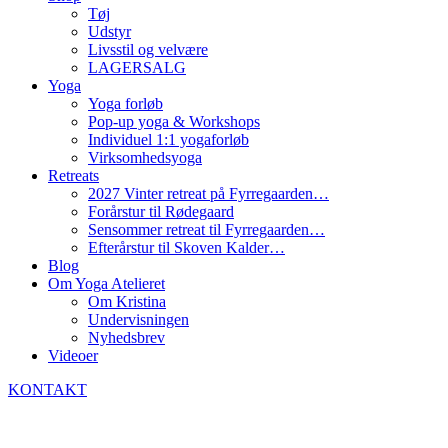
Tøj
Udstyr
Livsstil og velvære
LAGERSALG
Yoga
Yoga forløb
Pop-up yoga & Workshops
Individuel 1:1 yogaforløb
Virksomhedsyoga
Retreats
2027 Vinter retreat på Fyrregaarden…
Forårstur til Rødegaard
Sensommer retreat til Fyrregaarden…
Efterårstur til Skoven Kalder…
Blog
Om Yoga Atelieret
Om Kristina
Undervisningen
Nyhedsbrev
Videoer
KONTAKT