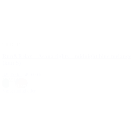
TILBUD
Run&Relax – Asana tights – midnight blue melange
(kun S)
629,00 kr.
499,00 kr.
L
|
M
|
S
Blå
,
Mixed
Vælg muligheder