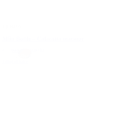
TILBUD
Miin Bottle – Calacatta marmor
199,00 kr.
169,00 kr.
Hvid
,
Mixed
Tilføj til kurv