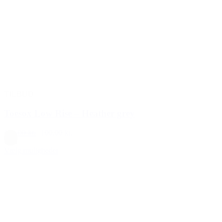
TILBUD
Toesox Low Rise – Heather grey
129,00 kr.
100,00 kr.
Grå
Vælg muligheder