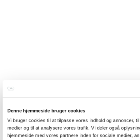
TILBUD
Onzie high rise leggings – Leopard
Denne hjemmeside bruger cookies
549,00 kr.
349,00 kr.
Vi bruger cookies til at tilpasse vores indhold og annoncer, til 
L
|
M/L
|
S/M
|
XL
|
XS
Earth (brun)
,
Mixed
medier og til at analysere vores trafik. Vi deler også oplysni
Vælg muligheder
hjemmeside med vores partnere inden for sociale medier, a