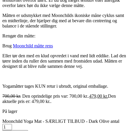
sensitivitet overfor latex. Er du dog meget sensitiv eller allergisk
overfor latex bør du ikke vælge denne måtte.
Måtten er udsmykket med Moonchilds ikoniske måne cyklus samt
en midterlinje, der hjælper dig med at bevare din centrering og
balance i de stående stillinger.
Rengør din måtte:
Brug
Moonchild måtte rens
Eller tør den med en klud opvredet i vand med lidt eddike. Lad den
tørre inden du ruller den sammen med frontsiden udad. Måtten er
designet til at blive rulle sammen denne vej.
Yogamåtter tages KUN retur i ubrudt, original emballage.
700,00
kr.
Den oprindelige pris var: 700,00 kr..
479,00
kr.
Den
aktuelle pris er: 479,00 kr..
På lager
Moonchild Yoga Mat - SÆRLIGT TILBUD - Dark Olive antal