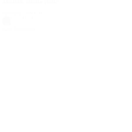
Yogamii- Mudra pants
499,00 kr.
399,00 kr.
L
|
M
|
S
|
XL
|
XS
Sort
Vælg muligheder