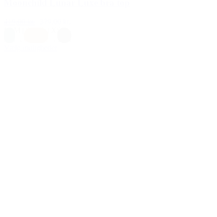
Moonchild Lunar Luxe bra top
419,00 kr.
379,00 kr.
L
|
M
|
S
|
XL
|
XS
Blå
,
Orange
,
Sort
Vælg muligheder