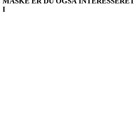
MÅSKE ER DU OGSÅ INTERESSERET
I