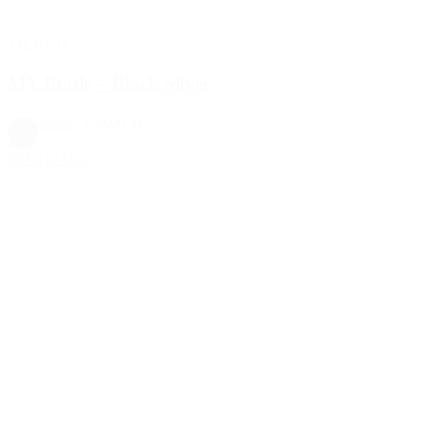
TILBUD
MY Bottle – Black Silver
240,00 kr.
199,00 kr.
Sort
Tilføj til kurv