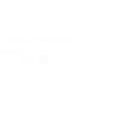
TILBUD
Gai+Lisva – Nellie Silk top
449,00 kr.
399,00 kr.
L
|
M
|
S
|
XL
Hvid
,
Lys grå
,
Sort
Vælg muligheder