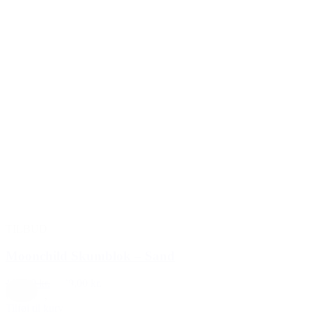
TILBUD
Moonchild Skumblok – Sand
199,00 kr.
149,00 kr.
Creme
,
Hvid
Tilføj til kurv