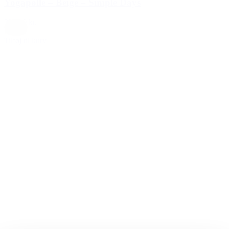
Yogapølle – Beige – Simple Days
399,00 kr.
Creme
Tilføj til kurv