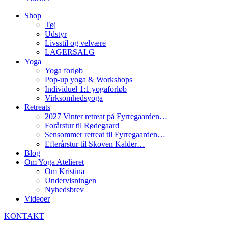
Shop
Tøj
Udstyr
Livsstil og velvære
LAGERSALG
Yoga
Yoga forløb
Pop-up yoga & Workshops
Individuel 1:1 yogaforløb
Virksomhedsyoga
Retreats
2027 Vinter retreat på Fyrregaarden…
Forårstur til Rødegaard
Sensommer retreat til Fyrregaarden…
Efterårstur til Skoven Kalder…
Blog
Om Yoga Atelieret
Om Kristina
Undervisningen
Nyhedsbrev
Videoer
KONTAKT