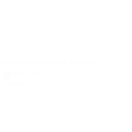
TILBUD
AyaIda Cup2Go – 380 ml – Dark Grey
199,00 kr.
159,00 kr.
Grå
Tilføj til kurv