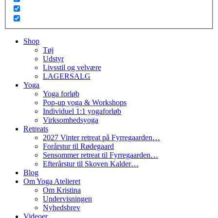
Shop
Tøj
Udstyr
Livsstil og velvære
LAGERSALG
Yoga
Yoga forløb
Pop-up yoga & Workshops
Individuel 1:1 yogaforløb
Virksomhedsyoga
Retreats
2027 Vinter retreat på Fyrregaarden…
Forårstur til Rødegaard
Sensommer retreat til Fyrregaarden…
Efterårstur til Skoven Kalder…
Blog
Om Yoga Atelieret
Om Kristina
Undervisningen
Nyhedsbrev
Videoer