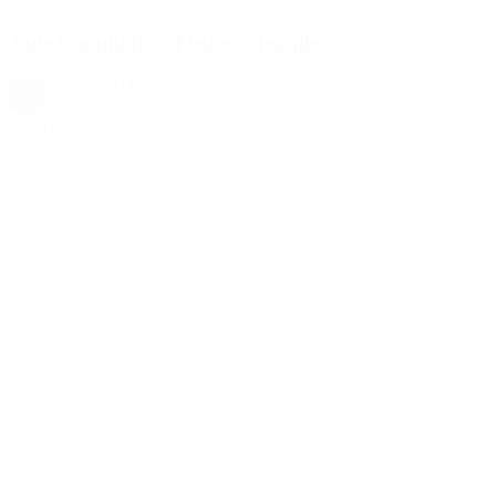
Jade yogamåtte – Fusion – purple
899,00 kr.
799,00 kr.
Lilla
Tilføj til kurv