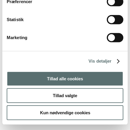
Præferencer
Statistik
TILBUD
Miin Bottle – Rosa Guld
Marketing
199,00 kr.
169,00 kr.
Rosa
Tilføj til kurv
Vis detaljer
Tillad alle cookies
Tillad valgte
Kun nødvendige cookies