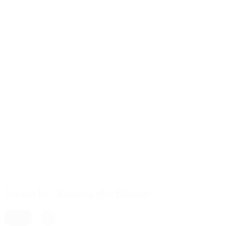
Yogabælte – Koksgrå eller Blomme
89,00 kr.
Blomme
,
Grå