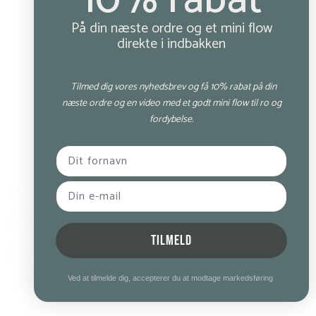
10% rabat
På din næste ordre og et mini flow
direkte i indbakken
Tilmed dig vores nyhedsbrev og få 10% rabat på din
næste ordre og en video med et godt mini flow til ro og
fordybelse.
TILBUD
AyaIda Cup2Go- 380 ml – Matte Black
TILMELD
199,00 kr.
159,00 kr.
Tilføj til kurv
Ved at tilmelde dig, accepterer du at modtage markedsføring