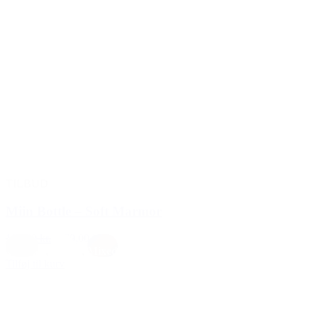
TILBUD
Miin Bottle – Soft Marmor
199,00 kr.
169,00 kr.
Creme
,
Hvid
,
Mixed
Tilføj til kurv