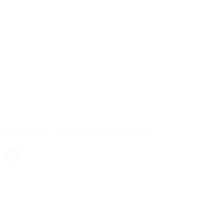
Yogamåtte – Suregrip lilla/aubergine
699,00 kr.
Lilla
Tilføj til kurv