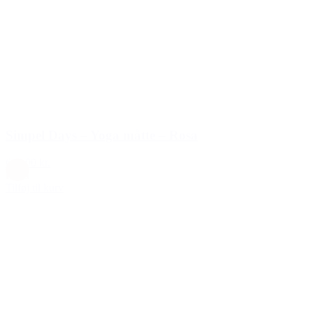
Simpel Days – Yoga måtte – Rosa
649,00 kr.
Rosa
Tilføj til kurv