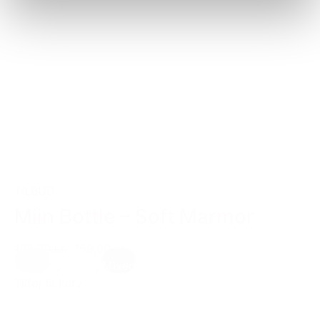
TILBUD
Miin Bottle – Soft Marmor
199,00 kr.
169,00 kr.
Creme
,
Hvid
,
Mixed
Tilføj til kurv