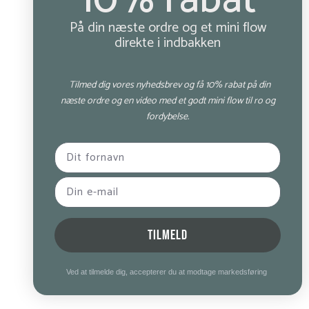
10% rabat
På din næste ordre og et mini flow
direkte i indbakken
Tilmed dig vores nyhedsbrev og få 10% rabat på din
næste ordre og en video med et godt mini flow til ro og
fordybelse.
TILMELD
Ved at tilmelde dig, accepterer du at modtage markedsføring