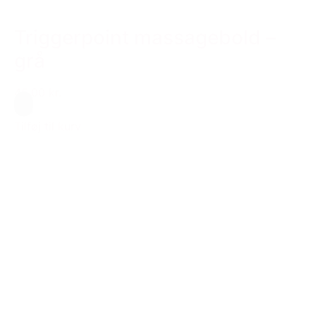
Triggerpoint massagebold –
grå
45,00 kr.
Grå
Tilføj til kurv