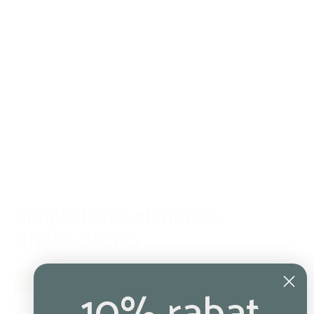
Simple Days øjenpude –
Choko Brown
79,00 kr.
Earth (brun)
Tilføj til kurv