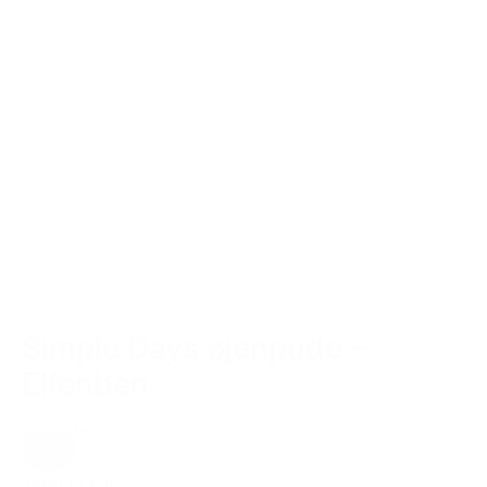
Simple Days øjenpude –
Elfenben
79,00 kr.
Creme
,
Hvid
Tilføj til kurv