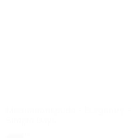
Meditationspude – Burgundy –
Simple Days
299,00 kr.