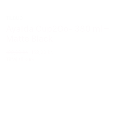
TILBUD
AyaIda Cup2Go- 380 ml –
Matte Black
199,00 kr.
159,00 kr.
Tilføj til kurv