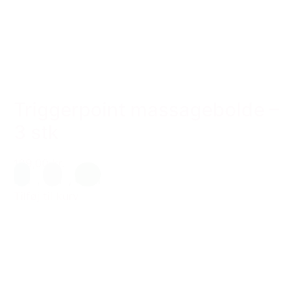
Triggerpoint massagebolde –
3 stk
129,00 kr.
Blå
,
Grå
,
Grøn
Tilføj til kurv