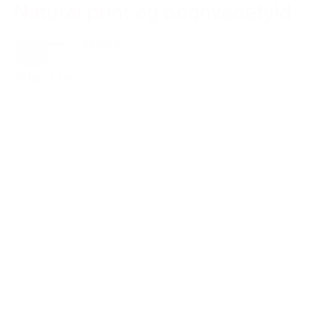
Natural print og boghvedefyld
399,00 kr.
299,00 kr.
Creme
,
Hvid
Tilføj til kurv