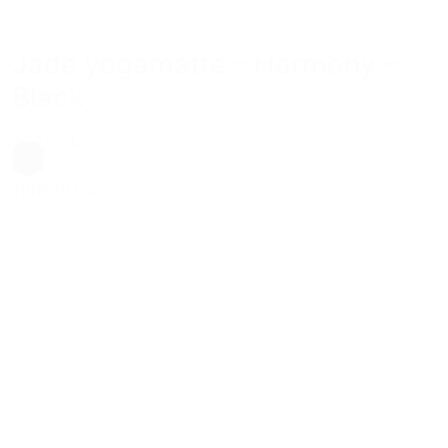
Jade yogamåtte – Harmony –
Black
699,00 kr.
Sort
Tilføj til kurv