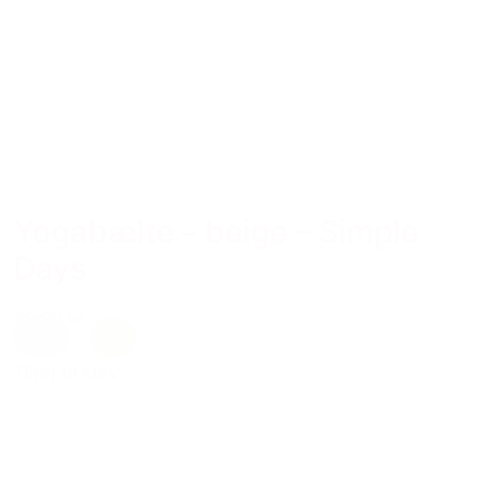
Yogabælte – beige – Simple
Days
89,00 kr.
Creme
,
natur
Tilføj til kurv