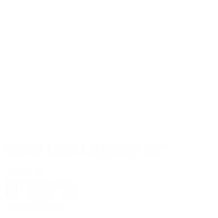
Lunar Luxe Leggings 26″
820,00 kr.
L
|
M
|
S
|
XL
|
XS
Blå
,
Orange
,
Rød
Vælg muligheder