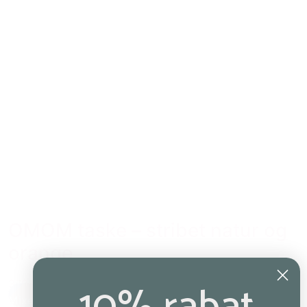
OMOM taske – stribet natur og
orange
379,00 kr.
Mixed
,
natur
,
Orange