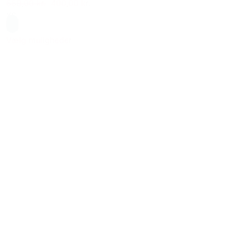
669,00 kr.
400,00 kr.
XS
Blå
Vælg muligheder