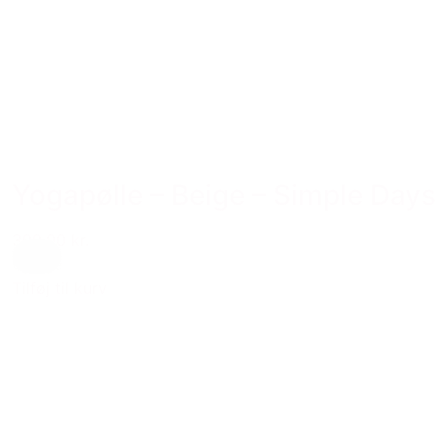
Yogapølle – Beige – Simple Days
399,00 kr.
Creme
Tilføj til kurv