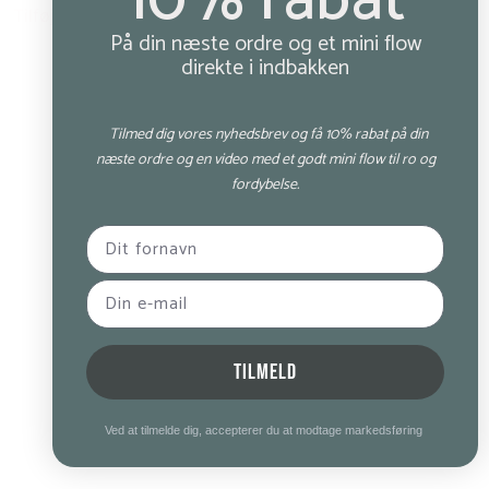
10% rabat
Tilføj til kurv
På din næste ordre og et mini flow
direkte i indbakken
Tilmed dig vores nyhedsbrev og få 10% rabat på din
næste ordre og en video med et godt mini flow til ro og
fordybelse.
TILMELD
Ved at tilmelde dig, accepterer du at modtage markedsføring