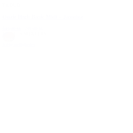
TILBUD
Onzie High Basic Midi – Jasmine
549,00 kr.
299,00 kr.
L
|
M/L
|
S/M
|
XL
|
XS
Mixed
Vælg muligheder