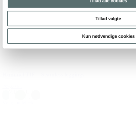
Tillad alle cookies
Tillad valgte
Kun nødvendige cookies
Hummel TIF – Seamless leggings
299,00 kr.
L
|
M
|
S
|
XL
|
XS
Blå
,
Grøn
,
Sort
Vælg muligheder