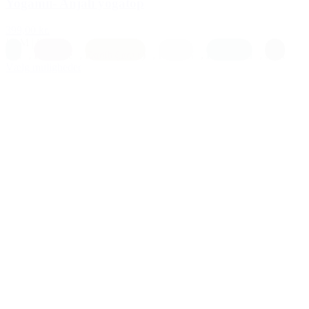
Yogamii- Anjali yogatop
399,00 kr.
L
|
M
|
S
|
XS
Blå
,
Blomme
,
Earth (brun)
,
Lys lilla
,
Petrolium
,
Sort
Vælg muligheder