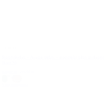
TILBUD
Run&Relax – Asana tights – midnight blue melange
(kun S)
629,00 kr.
499,00 kr.
L
|
M
|
S
Blå
,
Mixed
Vælg muligheder