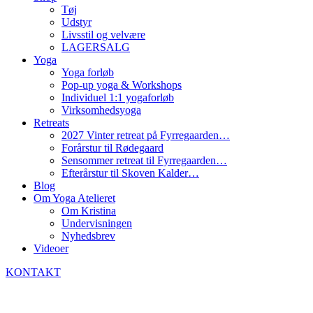
Tøj
Udstyr
Livsstil og velvære
LAGERSALG
Yoga
Yoga forløb
Pop-up yoga & Workshops
Individuel 1:1 yogaforløb
Virksomhedsyoga
Retreats
2027 Vinter retreat på Fyrregaarden…
Forårstur til Rødegaard
Sensommer retreat til Fyrregaarden…
Efterårstur til Skoven Kalder…
Blog
Om Yoga Atelieret
Om Kristina
Undervisningen
Nyhedsbrev
Videoer
KONTAKT