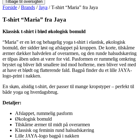
Forside
/
Brands
/
Jaya
/ T-shirt “Maria” fra Jaya
T-shirt “Maria” fra Jaya
Klassisk t-shirt i blød økologisk bomuld
“Maria” er en let og behagelig yoga t-shirt i elastisk, økologisk
bomuld, der sidder løst og afslappet på kroppen. De korte, tilskårne
ærmer dækker halvdelen af overarmen, og den runde halsudskæring
er tilpas åben uden at være for vid. Pasformen er rummelig omkring
brystet og bliver lidt smallere ind mod hofterne, men bliver ved med
at have et blødt og flatterende fald. Bagpå finder du et lille JAYA-
logo-print i nakken.
En skøn, alsidig t-shirt, der passer til mange kropstyper – perfekt til
både yoga og hverdagsbrug.
Detaljer:
Afslappet, rummelig pasform
Økologisk bomuld
Tilskårne ærmer til midt på overarmen
Klassisk og feminin rund halsudskæring
Lille JAYA-logo bagpå i nakken