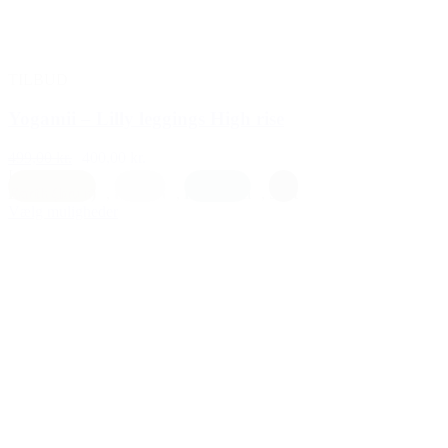
TILBUD
Yogamii – Lilly leggings High rise
499,00 kr.
400,00 kr.
L
|
M
|
S
Earth (brun)
,
Lys lilla
,
Petrolium
,
Sort
Vælg muligheder