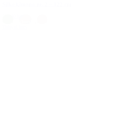
Silke kimono nr. 2 – 122 cm
599,00 kr.
Grøn
,
Mixed
,
Rosa
Tilføj til kurv