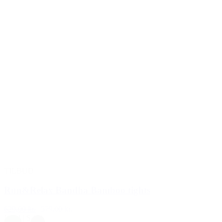
TILBUD
Run&Relax Bandha Bamboo tights
629,00 kr.
579,00 kr.
L
|
M
|
S