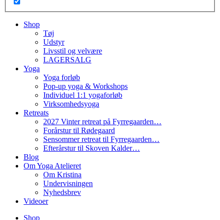
Shop
Tøj
Udstyr
Livsstil og velvære
LAGERSALG
Yoga
Yoga forløb
Pop-up yoga & Workshops
Individuel 1:1 yogaforløb
Virksomhedsyoga
Retreats
2027 Vinter retreat på Fyrregaarden…
Forårstur til Rødegaard
Sensommer retreat til Fyrregaarden…
Efterårstur til Skoven Kalder…
Blog
Om Yoga Atelieret
Om Kristina
Undervisningen
Nyhedsbrev
Videoer
Shop