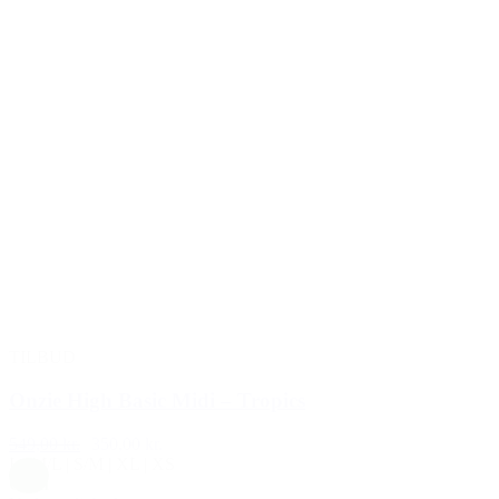
TILBUD
Onzie High Basic Midi – Tropics
549,00 kr.
350,00 kr.
L
|
M/L
|
S/M
|
XL
|
XS
Grøn