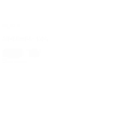
TILBUD
Miin Bottle – Pink
199,00 kr.
169,00 kr.
Koralpink
,
Rosa
Tilføj til kurv