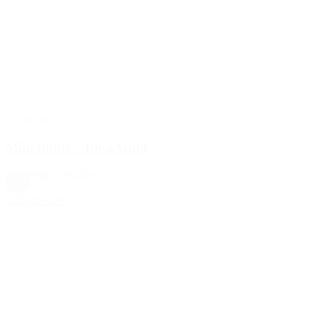
TILBUD
Miin Bottle – Rosa Guld
199,00 kr.
169,00 kr.
Rosa
Tilføj til kurv