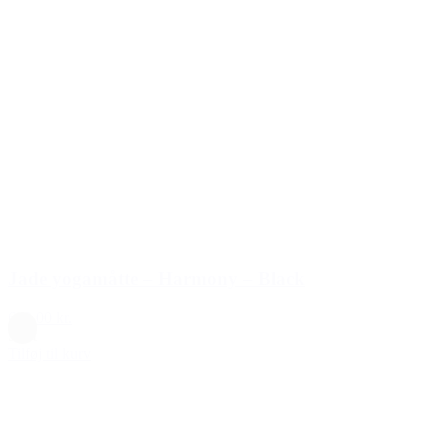
Jade yogamåtte – Harmony – Black
699,00 kr.
Sort
Tilføj til kurv