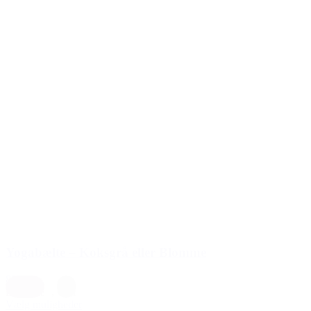
Yogabælte – Koksgrå eller Blomme
89,00 kr.
Blomme
,
Grå
Vælg muligheder