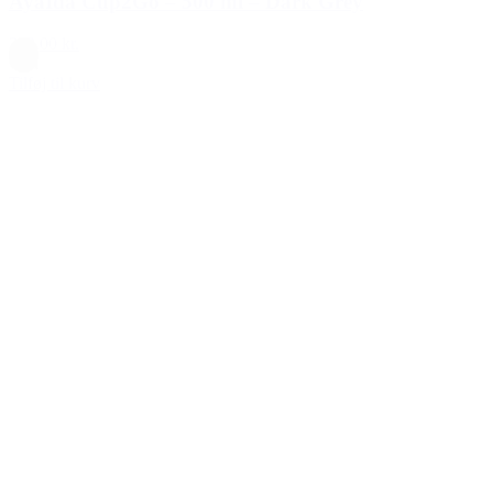
AyaIda Cup2Go – 500 ml – Dark Grey
219,00 kr.
Grå
Tilføj til kurv