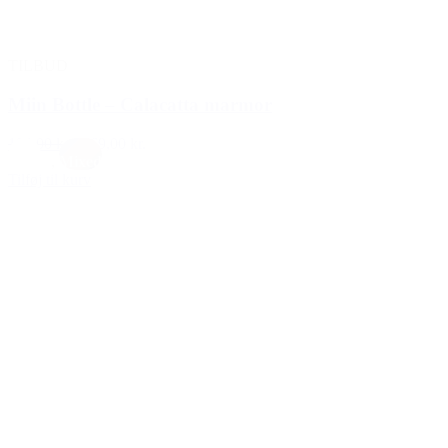
TILBUD
Miin Bottle – Calacatta marmor
199,00 kr.
169,00 kr.
Hvid
,
Mixed
Tilføj til kurv