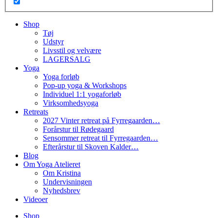
Shop
Tøj
Udstyr
Livsstil og velvære
LAGERSALG
Yoga
Yoga forløb
Pop-up yoga & Workshops
Individuel 1:1 yogaforløb
Virksomhedsyoga
Retreats
2027 Vinter retreat på Fyrregaarden…
Forårstur til Rødegaard
Sensommer retreat til Fyrregaarden…
Efterårstur til Skoven Kalder…
Blog
Om Yoga Atelieret
Om Kristina
Undervisningen
Nyhedsbrev
Videoer
Shop