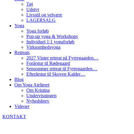
Tøj
Udstyr
Livsstil og velvære
LAGERSALG
Yoga
Yoga forløb
Pop-up yoga & Workshops
Individuel 1:1 yogaforløb
Virksomhedsyoga
Retreats
2027 Vinter retreat på Fyrregaarden…
Forårstur til Rødegaard
Sensommer retreat til Fyrregaarden…
Efterårstur til Skoven Kalder…
Blog
Om Yoga Atelieret
Om Kristina
Undervisningen
Nyhedsbrev
Videoer
KONTAKT