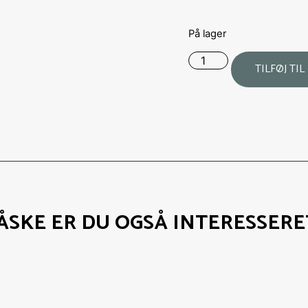
På lager
TILFØJ TI
ÅSKE ER DU OGSÅ INTERESSERET