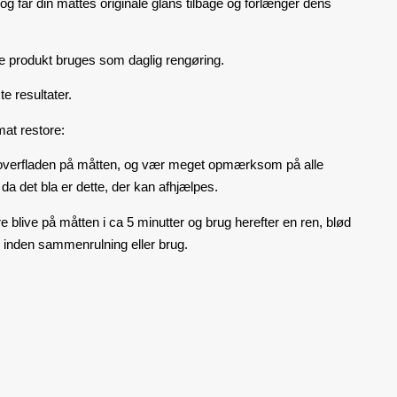
og får din måttes originale glans tilbage og forlænger dens
e produkt bruges som daglig rengøring.
e resultater.
at restore:
 overfladen på måtten, og vær meget opmærksom på alle
a det bla er dette, der kan afhjælpes.
 blive på måtten i ca 5 minutter og brug herefter en ren, blød
ter inden sammenrulning eller brug.