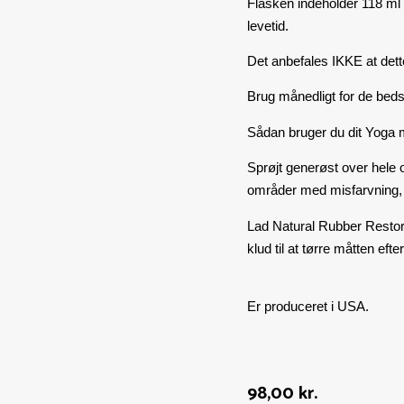
Flasken indeholder 118 ml 
levetid.
Det anbefales IKKE at dett
Brug
månedligt
for de bedst
Sådan bruger du dit Yoga m
Sprøjt generøst over hele
områder med misfarvning, d
Lad Natural Rubber Restore
klud til at tørre måtten ef
Er produceret i USA.
98,00
kr.