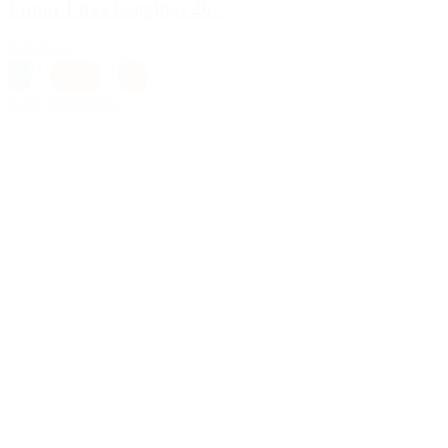
Lunar Luxe Leggings 26″
820,00 kr.
L
|
M
|
S
|
XL
|
XS
Blå
,
Orange
,
Rød
Vælg muligheder