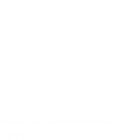
Florame Æterisk olie BREATHING 10 ml
139,00 kr.
Tilføj til kurv