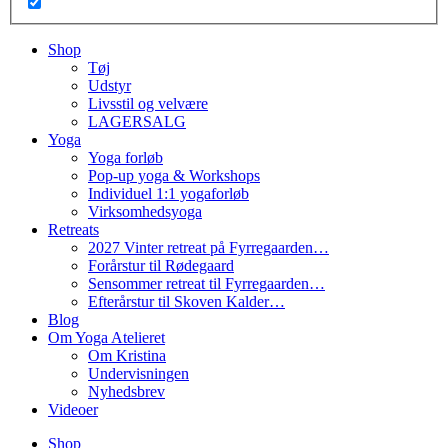
Shop
Tøj
Udstyr
Livsstil og velvære
LAGERSALG
Yoga
Yoga forløb
Pop-up yoga & Workshops
Individuel 1:1 yogaforløb
Virksomhedsyoga
Retreats
2027 Vinter retreat på Fyrregaarden…
Forårstur til Rødegaard
Sensommer retreat til Fyrregaarden…
Efterårstur til Skoven Kalder…
Blog
Om Yoga Atelieret
Om Kristina
Undervisningen
Nyhedsbrev
Videoer
Shop