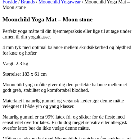
Forside
/
Brands
/
Moonchild Yogawear
/ Moonchild Yoga Mat –
Moon stone
Moonchild Yoga Mat – Moon stone
Perfekt yoga måtte til din hjemmepraksis eller lige til at tage under
armen til din yogaklasse.
4 mm tyk med optimal balance mellem skridsikkerhed og blødhed
for knæ og hofter
Vægt: 2.3 kg
Størrelse: 183 x 61 cm
Moonchild yoga måtte giver dig den perfekte balance mellem et
godt greb, stabilitet og komfortabel blødhed.
Materialet i naturlig gummi og vegansk læder gør denne måtte
velegnet til både yin og yang klasser.
Naturlig gummi er ca 99% latex fri, og sikker for de fleste med
sensitivitet overfor latex. Er du dog meget sensitiv eller allergisk
overfor latex bør du ikke vælge denne måtte.
Måtten er udsmykket med Moonchilds ikoniske måne cyklus samt