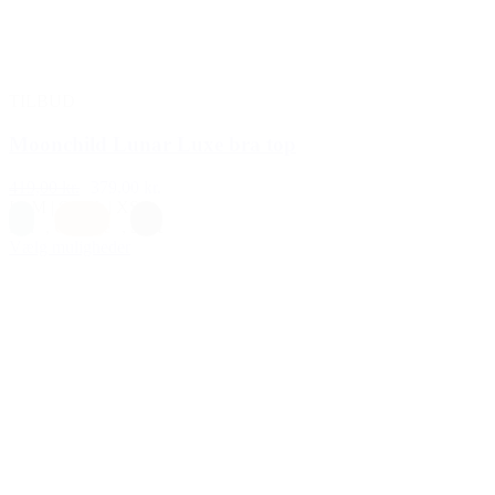
TILBUD
Moonchild Lunar Luxe bra top
419,00 kr.
379,00 kr.
L
|
M
|
S
|
XL
|
XS
Blå
,
Orange
,
Sort
Vælg muligheder