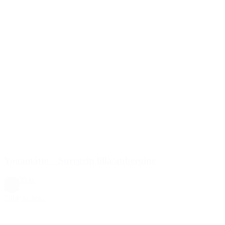
Yogamåtte – Suregrip lilla/aubergine
699,00 kr.
Lilla
Tilføj til kurv