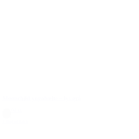
Moonchild yogabælte – lys grå
125,00 kr.
Grå
Tilføj til kurv