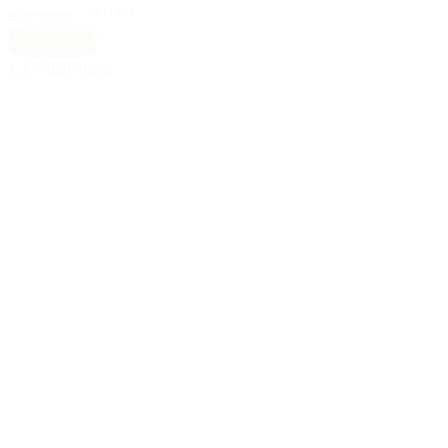
450,00 kr.
200,00 kr.
L
|
M
|
S
|
XL
|
XS
Earth (brun)
Vælg muligheder