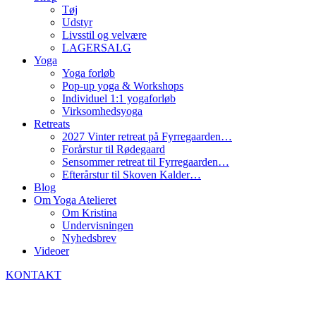
Tøj
Udstyr
Livsstil og velvære
LAGERSALG
Yoga
Yoga forløb
Pop-up yoga & Workshops
Individuel 1:1 yogaforløb
Virksomhedsyoga
Retreats
2027 Vinter retreat på Fyrregaarden…
Forårstur til Rødegaard
Sensommer retreat til Fyrregaarden…
Efterårstur til Skoven Kalder…
Blog
Om Yoga Atelieret
Om Kristina
Undervisningen
Nyhedsbrev
Videoer
KONTAKT