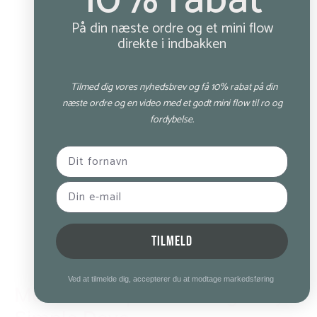
10% rabat
På din næste ordre og et mini flow
direkte i indbakken
Tilmed dig vores nyhedsbrev og få 10% rabat på din
næste ordre og en video med et godt mini flow til ro og
fordybelse.
TILMELD
Ved at tilmelde dig, accepterer du at modtage markedsføring
Meditationspude – Burgundy –