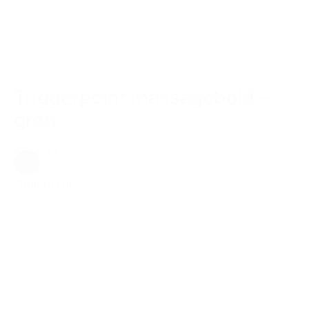
Triggerpoint massagebold –
grøn
45,00 kr.
Grøn
Tilføj til kurv