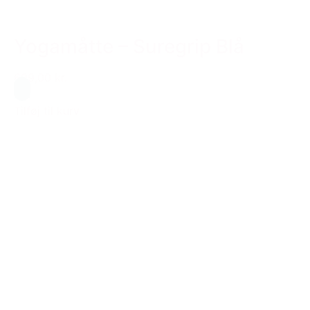
Yogamåtte – Suregrip Blå
699,00 kr.
Blå
Tilføj til kurv