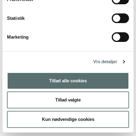
Statistik
Marketing
Vis detaljer
Tillad alle cookies
Tillad valgte
TILBUD
Manduka EKO mat – 5mm –
Kun nødvendige cookies
GOLD