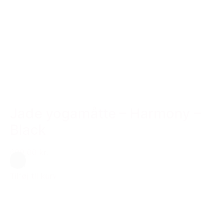
Jade yogamåtte – Harmony –
Black
699,00 kr.
Sort
Tilføj til kurv