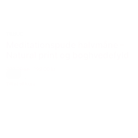
TILBUD
Meditationspude halvmåne –
Natural print og boghvedefyld
399,00 kr.
299,00 kr.
Creme
,
Hvid
Tilføj til kurv