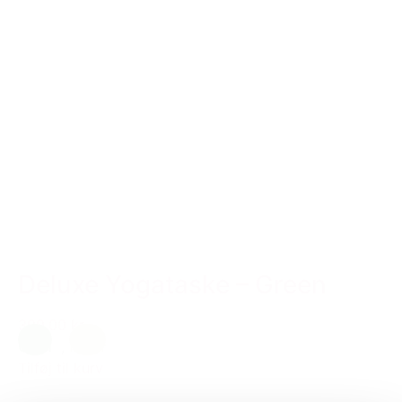
Deluxe Yogataske – Green
399,00 kr.
Grøn
,
natur
Tilføj til kurv