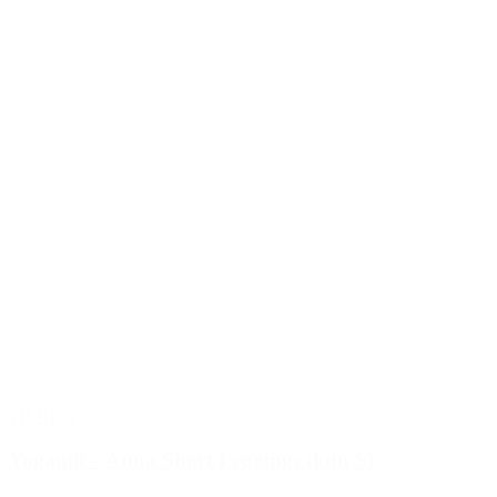
TILBUD
Yogamii – Anna Short Leggings (kun S)