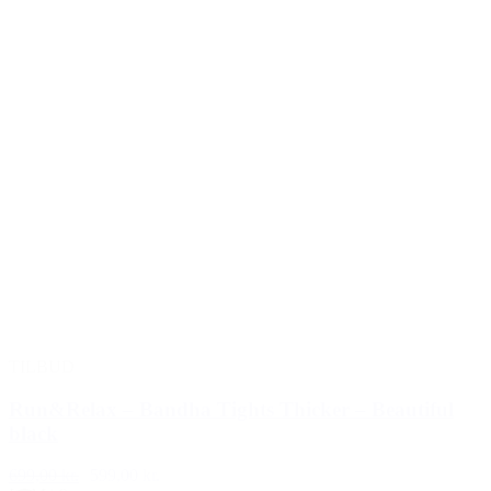
TILBUD
Run&Relax – Bandha Tights Thicker – Beautiful
black
699,00 kr.
599,00 kr.