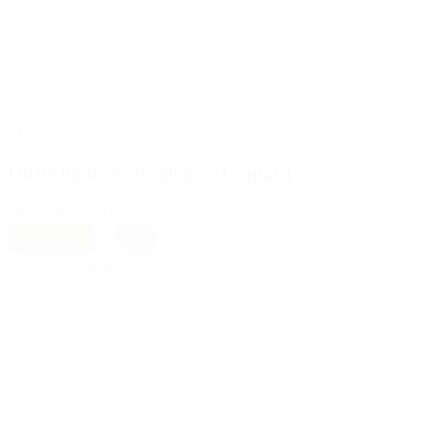
TILBUD
Onzie high rise leggings – Leopard
549,00 kr.
349,00 kr.
L
|
M/L
|
S/M
|
XL
|
XS
Earth (brun)
,
Mixed
Vælg muligheder