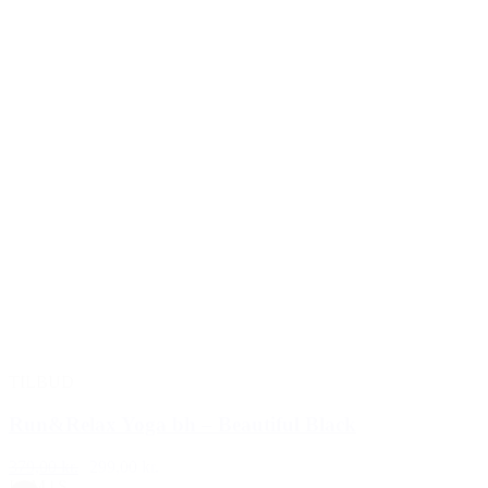
TILBUD
Run&Relax Yoga bh – Beautiful Black
379,00 kr.
299,00 kr.
L
|
M
|
S