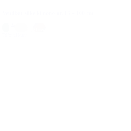
Vendbar silke kimono nr. 16 – 100 cm
599,00 kr.
Blå
,
Creme
,
Mixed
Tilføj til kurv