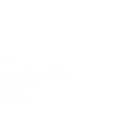
TILBUD
Yogamii – Priya Stretch Tee
349,00 kr.
200,00 kr.
L
|
M
|
S
Off white
Vælg muligheder