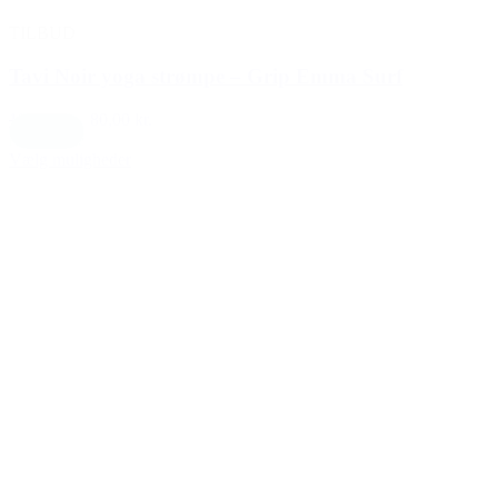
TILBUD
Tavi Noir yoga strømpe – Grip Emma Surf
110,00 kr.
80,00 kr.
Mint Blue
Vælg muligheder