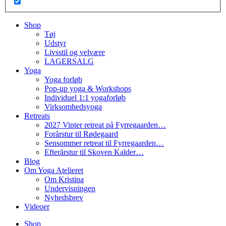
Shop
Tøj
Udstyr
Livsstil og velvære
LAGERSALG
Yoga
Yoga forløb
Pop-up yoga & Workshops
Individuel 1:1 yogaforløb
Virksomhedsyoga
Retreats
2027 Vinter retreat på Fyrregaarden…
Forårstur til Rødegaard
Sensommer retreat til Fyrregaarden…
Efterårstur til Skoven Kalder…
Blog
Om Yoga Atelieret
Om Kristina
Undervisningen
Nyhedsbrev
Videoer
Shop