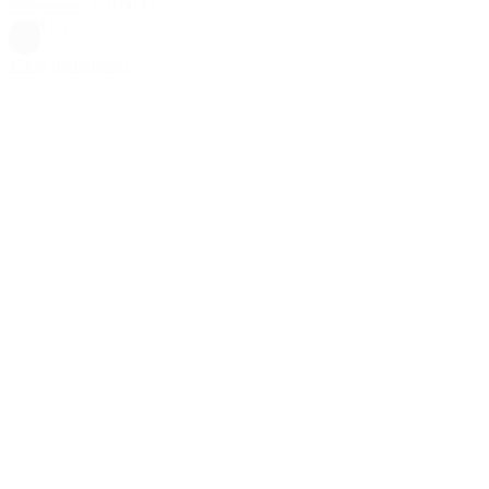
329,00 kr.
219,00 kr.
L
|
M
|
S
Sort
Vælg muligheder