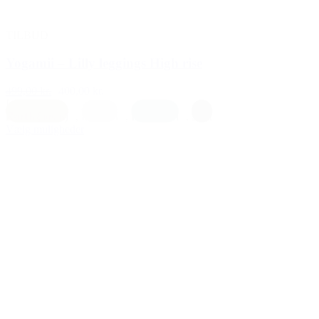
TILBUD
Yogamii – Lilly leggings High rise
499,00 kr.
400,00 kr.
L
|
M
|
S
Earth (brun)
,
Lys lilla
,
Petrolium
,
Sort
Vælg muligheder