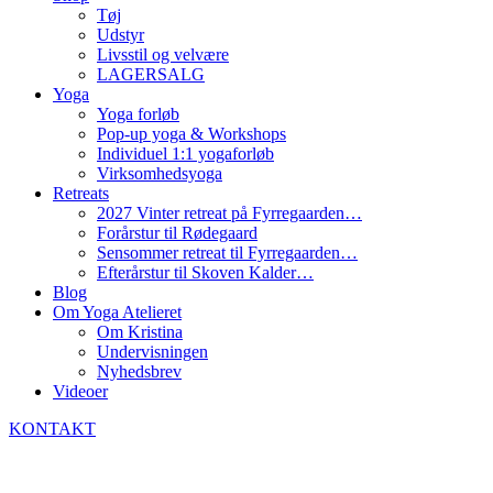
Tøj
Udstyr
Livsstil og velvære
LAGERSALG
Yoga
Yoga forløb
Pop-up yoga & Workshops
Individuel 1:1 yogaforløb
Virksomhedsyoga
Retreats
2027 Vinter retreat på Fyrregaarden…
Forårstur til Rødegaard
Sensommer retreat til Fyrregaarden…
Efterårstur til Skoven Kalder…
Blog
Om Yoga Atelieret
Om Kristina
Undervisningen
Nyhedsbrev
Videoer
KONTAKT