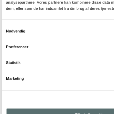
analysepartnere. Vores partnere kan kombinere disse data m
dem, eller som de har indsamlet fra din brug af deres tjeneste
Samtykkevalg
Nødvendig
Præferencer
Statistik
TILBUD
Yogamii – Long tights – Black
Marketing
459,00 kr.
399,00 kr.
L
|
M
|
S
Sort
Vælg muligheder