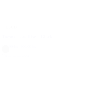
TILBUD
Toesox Low Rise – Black
129,00 kr.
100,00 kr.
Sort
Vælg muligheder