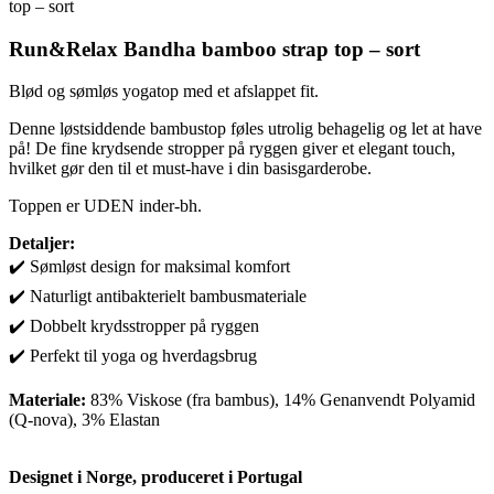
top – sort
Run&Relax Bandha bamboo strap top – sort
Blød og sømløs yogatop med et afslappet fit.
Denne løstsiddende bambustop føles utrolig behagelig og let at have
på! De fine krydsende stropper på ryggen giver et elegant touch,
hvilket gør den til et must-have i din basisgarderobe.
Toppen er UDEN inder-bh.
Detaljer:
✔️ Sømløst design for maksimal komfort
✔️ Naturligt antibakterielt bambusmateriale
✔️ Dobbelt krydsstropper på ryggen
✔️ Perfekt til yoga og hverdagsbrug
Materiale:
83% Viskose (fra bambus), 14% Genanvendt Polyamid
(Q-nova), 3% Elastan
Designet i Norge, produceret i Portugal