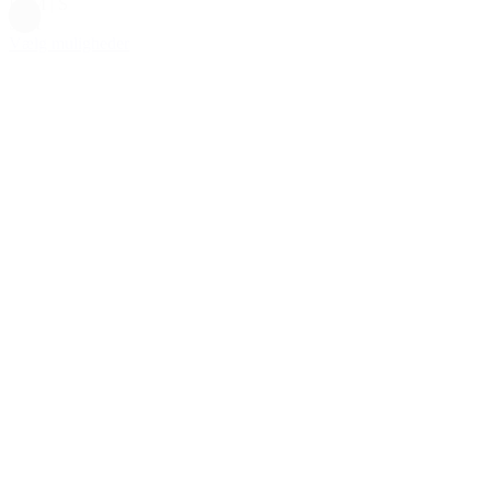
L
|
M
|
S
Sort
Vælg muligheder