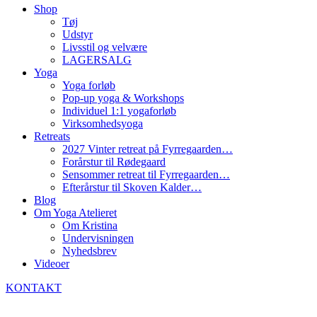
Shop
Tøj
Udstyr
Livsstil og velvære
LAGERSALG
Yoga
Yoga forløb
Pop-up yoga & Workshops
Individuel 1:1 yogaforløb
Virksomhedsyoga
Retreats
2027 Vinter retreat på Fyrregaarden…
Forårstur til Rødegaard
Sensommer retreat til Fyrregaarden…
Efterårstur til Skoven Kalder…
Blog
Om Yoga Atelieret
Om Kristina
Undervisningen
Nyhedsbrev
Videoer
KONTAKT