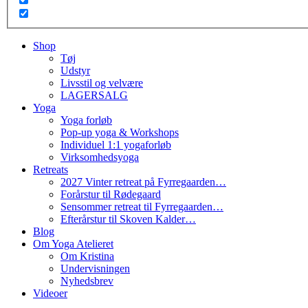
Shop
Tøj
Udstyr
Livsstil og velvære
LAGERSALG
Yoga
Yoga forløb
Pop-up yoga & Workshops
Individuel 1:1 yogaforløb
Virksomhedsyoga
Retreats
2027 Vinter retreat på Fyrregaarden…
Forårstur til Rødegaard
Sensommer retreat til Fyrregaarden…
Efterårstur til Skoven Kalder…
Blog
Om Yoga Atelieret
Om Kristina
Undervisningen
Nyhedsbrev
Videoer