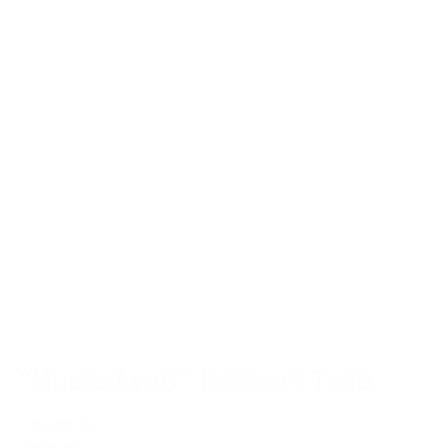
“Nuets kraft” Eckhart Tolle
298,00 kr.