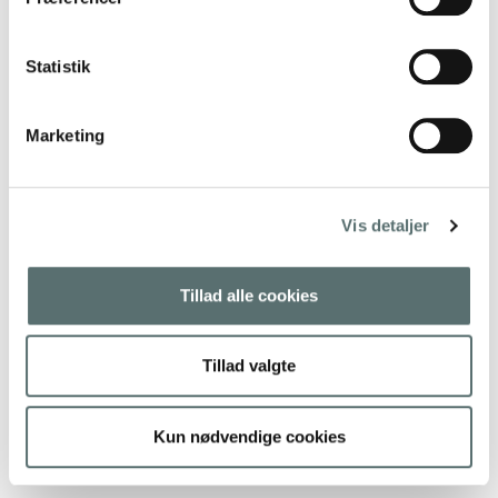
“Tænk som en munk” af Jay
Statistik
Shetty
Marketing
299,00 kr.
Tilføj til kurv
Vis detaljer
Tillad alle cookies
Tillad valgte
Kun nødvendige cookies