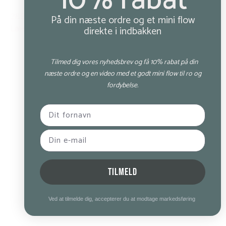
10% rabat
289,00 kr.
På din næste ordre og et mini flow
direkte i indbakken
Læs mere
Tilmed dig vores nyhedsbrev og få 10% rabat på din
næste ordre og en video med et godt mini flow til ro og
fordybelse.
TILMELD
Ved at tilmelde dig, accepterer du at modtage markedsføring