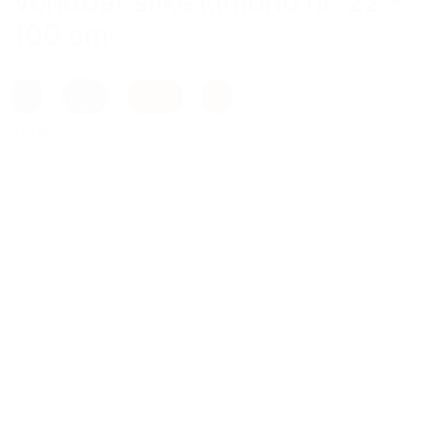
Vendbar silke kimono nr. 22 –
100 cm
599,00 kr.
Lilla
,
Mixed
,
Orange
,
Rød
Tilføj til kurv