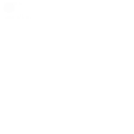
49,00 kr.
Grøn
Tilføj til kurv