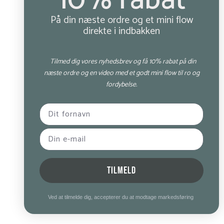
10% rabat
På din næste ordre og et mini flow
direkte i indbakken
Tilmed dig vores nyhedsbrev og få 10% rabat på din
næste ordre og en video med et godt mini flow til ro og
fordybelse.
TILMELD
Ved at tilmelde dig, accepterer du at modtage markedsføring