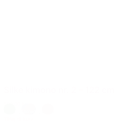
Silke kimono nr. 2 – 122 cm
599,00 kr.
Grøn
,
Mixed
,
Rosa
Tilføj til kurv