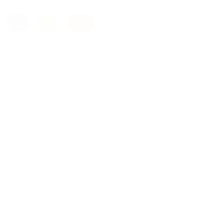
379,00 kr.
Mixed
,
natur
,
Orange
Tilføj til kurv