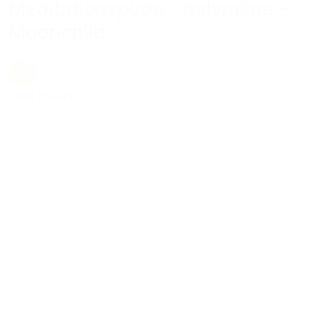
Meditationspude – halvmåne –
Moonchild
359,00 kr.
natur
Tilføj til kurv