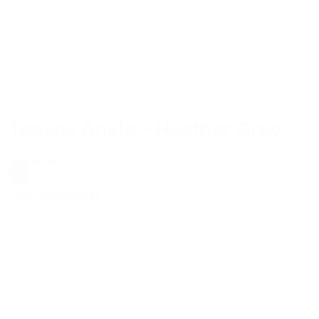
TILBUD
Toesox Ankle – Heather Grey
129,00 kr.
100,00 kr.
Grå
Vælg muligheder