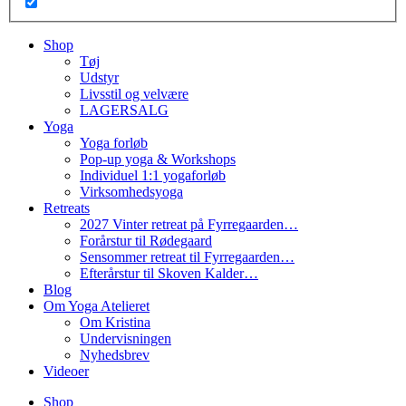
Shop
Tøj
Udstyr
Livsstil og velvære
LAGERSALG
Yoga
Yoga forløb
Pop-up yoga & Workshops
Individuel 1:1 yogaforløb
Virksomhedsyoga
Retreats
2027 Vinter retreat på Fyrregaarden…
Forårstur til Rødegaard
Sensommer retreat til Fyrregaarden…
Efterårstur til Skoven Kalder…
Blog
Om Yoga Atelieret
Om Kristina
Undervisningen
Nyhedsbrev
Videoer
Shop