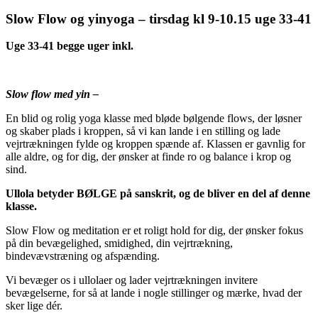
Slow Flow og yinyoga – tirsdag kl 9-10.15 uge 33-41
Uge 33-41 begge uger inkl.
Slow flow med yin –
En blid og rolig yoga klasse med bløde bølgende flows, der løsner
og skaber plads i kroppen, så vi kan lande i en stilling og lade
vejrtrækningen fylde og kroppen spænde af. Klassen er gavnlig for
alle aldre, og for dig, der ønsker at finde ro og balance i krop og
sind.
Ullola betyder BØLGE på sanskrit, og de bliver en del af denne
klasse.
Slow Flow og meditation er et roligt hold for dig, der ønsker fokus
på din bevægelighed, smidighed, din vejrtrækning,
bindevævstræning og afspænding.
Vi bevæger os i ullolaer og lader vejrtrækningen invitere
bevægelserne, for så at lande i nogle stillinger og mærke, hvad der
sker lige dér.