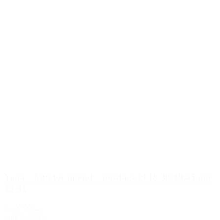
Yoga – kun for mænd – onsdage kl 18.30-19.45 uge
33-41
1.350,00 kr.
Tilføj til kurv