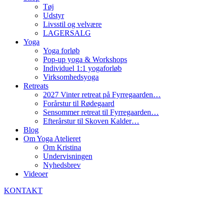
Tøj
Udstyr
Livsstil og velvære
LAGERSALG
Yoga
Yoga forløb
Pop-up yoga & Workshops
Individuel 1:1 yogaforløb
Virksomhedsyoga
Retreats
2027 Vinter retreat på Fyrregaarden…
Forårstur til Rødegaard
Sensommer retreat til Fyrregaarden…
Efterårstur til Skoven Kalder…
Blog
Om Yoga Atelieret
Om Kristina
Undervisningen
Nyhedsbrev
Videoer
KONTAKT