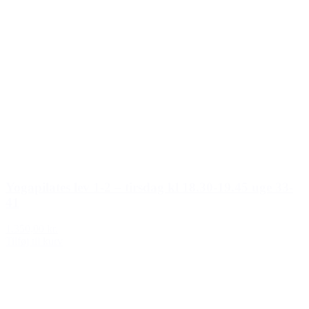
Yogapilates lev 1-2 – tirsdag kl 18.30-19.45 uge 33-
41
1.350,00 kr.
Tilføj til kurv