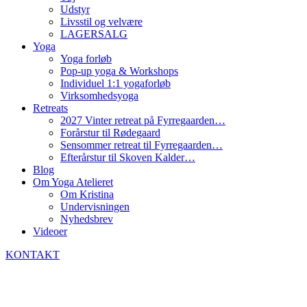
Udstyr
Livsstil og velvære
LAGERSALG
Yoga
Yoga forløb
Pop-up yoga & Workshops
Individuel 1:1 yogaforløb
Virksomhedsyoga
Retreats
2027 Vinter retreat på Fyrregaarden…
Forårstur til Rødegaard
Sensommer retreat til Fyrregaarden…
Efterårstur til Skoven Kalder…
Blog
Om Yoga Atelieret
Om Kristina
Undervisningen
Nyhedsbrev
Videoer
KONTAKT