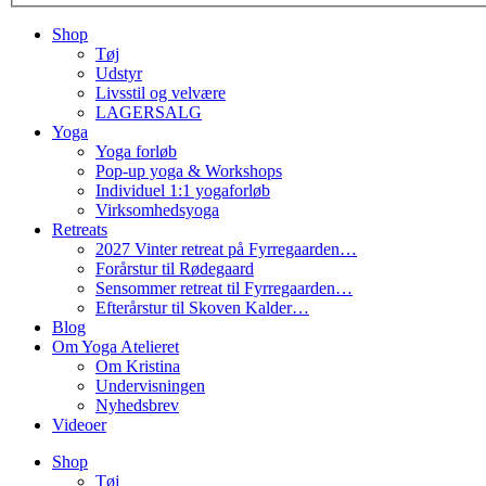
Shop
Tøj
Udstyr
Livsstil og velvære
LAGERSALG
Yoga
Yoga forløb
Pop-up yoga & Workshops
Individuel 1:1 yogaforløb
Virksomhedsyoga
Retreats
2027 Vinter retreat på Fyrregaarden…
Forårstur til Rødegaard
Sensommer retreat til Fyrregaarden…
Efterårstur til Skoven Kalder…
Blog
Om Yoga Atelieret
Om Kristina
Undervisningen
Nyhedsbrev
Videoer
Shop
Tøj