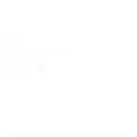
TILBUD
Miin Bottle – Black Flora
199,00 kr.
169,00 kr.
Mixed
,
Rosa
,
Sort
Tilføj til kurv