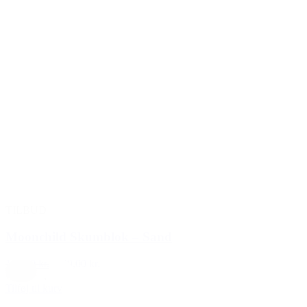
TILBUD
Moonchild Skumblok – Sand
199,00 kr.
149,00 kr.
Creme
,
Hvid
Tilføj til kurv