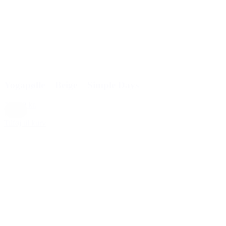
Yogapølle – Beige – Simple Days
399,00 kr.
Creme
Tilføj til kurv