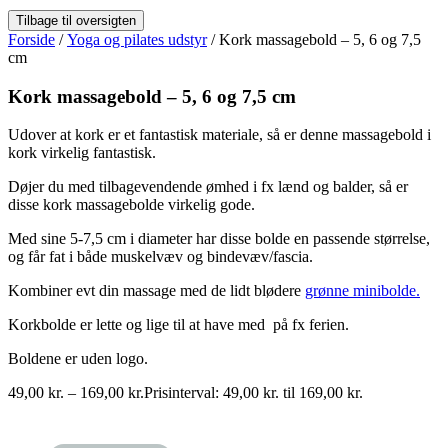
Forside
/
Yoga og pilates udstyr
/ Kork massagebold – 5, 6 og 7,5
cm
Kork massagebold – 5, 6 og 7,5 cm
Udover at kork er et fantastisk materiale, så er denne massagebold i
kork virkelig fantastisk.
Døjer du med tilbagevendende ømhed i fx lænd og balder, så er
disse kork massagebolde virkelig gode.
Med sine 5-7,5 cm i diameter har disse bolde en passende størrelse,
og får fat i både muskelvæv og bindevæv/fascia.
Kombiner evt din massage med de lidt blødere
grønne minibolde.
Korkbolde er lette og lige til at have med på fx ferien.
Boldene er uden logo.
49,00
kr.
–
169,00
kr.
Prisinterval: 49,00 kr. til 169,00 kr.