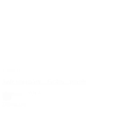
TILBUD
Jade yogamåtte – Fusion – purple
899,00 kr.
799,00 kr.
Lilla
Tilføj til kurv