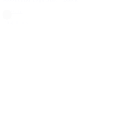
695,00 kr.
Sort
Tilføj til kurv