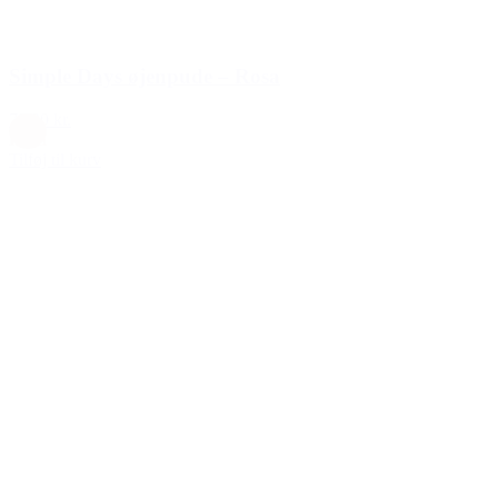
Simple Days øjenpude – Rosa
79,00 kr.
Rosa
Tilføj til kurv