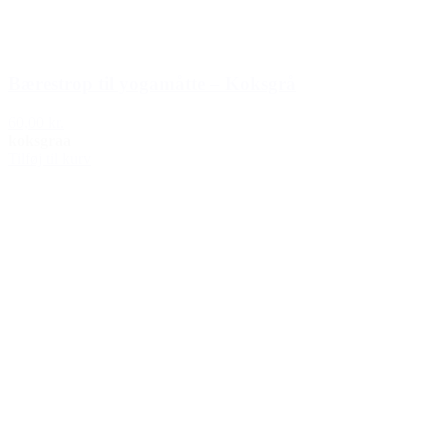
Bærestrop til yogamåtte – Koksgrå
60,00 kr.
koksgraa
Tilføj til kurv