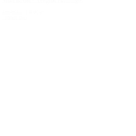
Miin Bottle – Tropisk Flamingo
199,00 kr.
169,00 kr.
Tilføj til kurv