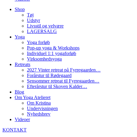
Shop
Tøj
Udstyr
Livsstil og velvære
LAGERSALG
Yoga
Yoga forløb
Pop-up yoga & Workshops
Individuel 1:1 yogaforløb
Virksomhedsyoga
Retreats
2027 Vinter retreat på Fyrregaarden…
Forårstur til Rødegaard
Sensommer retreat til Fyrregaarden…
Efterårstur til Skoven Kalder…
Blog
Om Yoga Atelieret
Om Kristina
Undervisningen
Nyhedsbrev
Videoer
KONTAKT