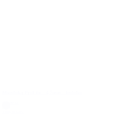
Manduka ProLite – 4,7mm – Indulge
699,00 kr.
Lilla
Tilføj til kurv