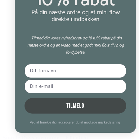
10% rabat
På din næste ordre og et mini flow
direkte i indbakken
Tilmed dig vores nyhedsbrev og få 10% rabat på din
næste ordre og en video med et godt mini flow til ro og
fordybelse.
TILMELD
Ved at tilmelde dig, accepterer du at modtage markedsføring
Simple Days øjenpude – Elfenben