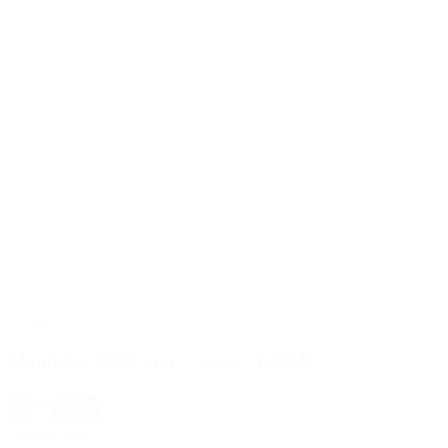
TILBUD
Manduka EKO mat – 5mm – GOLD
749,00 kr.
549,00 kr.
Gul
,
Orange
Tilføj til kurv