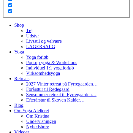
Shop
Tøj
Udstyr
Livsstil og velvære
LAGERSALG
Yoga
Yoga forløb
Pop-up yoga & Workshops
Individuel 1:1 yogaforløb
Virksomhedsyoga
Retreats
2027 Vinter retreat på Fyrregaarden…
Forårstur til Rødegaard
Sensommer retreat til Fyrregaarden…
Efterårstur til Skoven Kalder…
Blog
Om Yoga Atelieret
Om Kristina
Undervisningen
Nyhedsbrev
Videoer