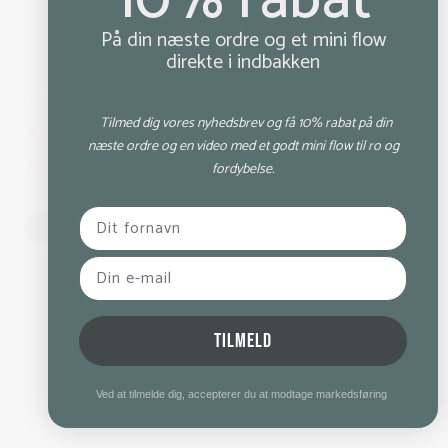
10% rabat
På din næste ordre og et mini flow
direkte i indbakken
TILBUD
Tilmed dig vores nyhedsbrev og få 10% rabat på din
Mantra MALA – “Jeg stoler på
næste ordre og en video med et godt mini flow til ro og
min intuition” sandeltræ 8mm
fordybelse.
459,00 kr.
359,00 kr.
Sort
Tilføj til kurv
TILMELD
Ved at tilmelde dig, accepterer du at modtage markedsføring