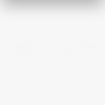
Yogapilates lev 2-3 – onsdag
kl 20-21.15 uge 33-41
1.350,00 kr.
Tilføj til kurv