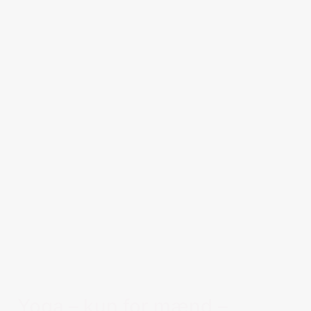
Yoga – kun for mænd –