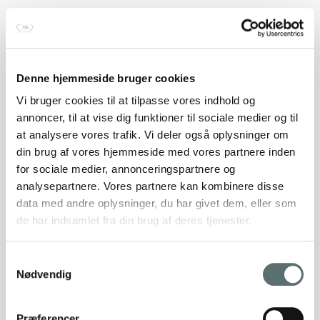
Denne hjemmeside bruger cookies
Yoga – Klippekort – 3, 6 eller
Vi bruger cookies til at tilpasse vores indhold og
annoncer, til at vise dig funktioner til sociale medier og til
12 klip
at analysere vores trafik. Vi deler også oplysninger om
din brug af vores hjemmeside med vores partnere inden
525,00 kr.
–
2.100,00 kr.
for sociale medier, annonceringspartnere og
Vælg muligheder
analysepartnere. Vores partnere kan kombinere disse
data med andre oplysninger, du har givet dem, eller som
de har indsamlet fra din brug af deres tjenester.
Samtykkevalg
Nødvendig
Præferencer